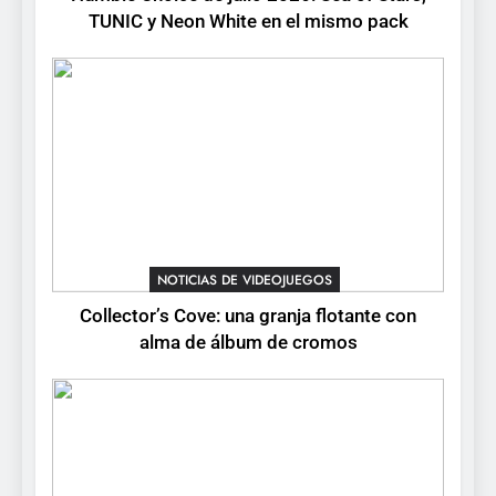
7
TUNIC y Neon White en el mismo pack
Onimusha: Way of the Sword
ya tiene fecha: Capcom
lanza demo gratuita y abre
NOTICIAS DE VIDEOJUEGOS
reservas
8
No Rest for the Wicked
confirma su versión 1.0 para
octubre en PS5 y PC
NOTICIAS DE VIDEOJUEGOS
NOTICIAS DE VIDEOJUEGOS
Collector’s Cove: una granja flotante con
alma de álbum de cromos