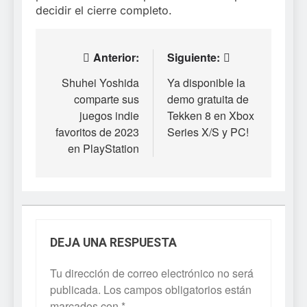
decidir el cierre completo.
Navegación
Anterior:
Siguiente:
de
Shuhei Yoshida
Ya disponible la
comparte sus
demo gratuita de
entradas
juegos indie
Tekken 8 en Xbox
favoritos de 2023
Series X/S y PC!
en PlayStation
DEJA UNA RESPUESTA
Tu dirección de correo electrónico no será
publicada.
Los campos obligatorios están
marcados con
*