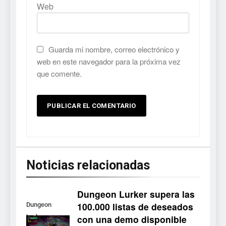
Web
Guarda mi nombre, correo electrónico y
web en este navegador para la próxima vez
que comente.
Noticias relacionadas
5
Palworld 1.0: fecha,
cambios y todo lo que llega
Dungeon Lurker supera las
con el lanzamiento
NOTICIAS DE VIDEOJUEGOS
100.000 listas de deseados
Dungeon
completo
con una demo disponible
Lurker