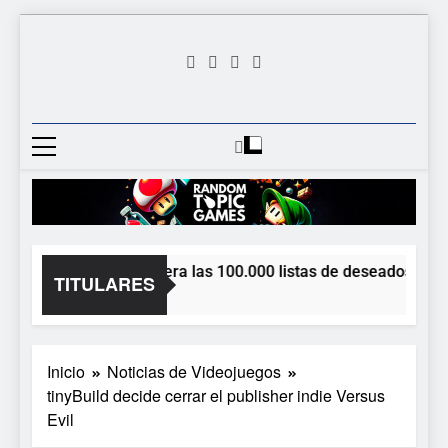
Saltar
al
contenido
Random
Descubre Tu Siguiente
Topic
Videojuego Favorito
Games
Dungeon Lurker supera las 100.000 listas de deseados con u
TITULARES
2 Horas Atrás
Inicio
Noticias de Videojuegos
tinyBuild decide cerrar el publisher indie Versus
Evil