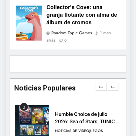
100.000 listas de deseados
Collector’s Cove: una
con una demo disponible
Collector's
NOTICIAS DE VIDEOJUEGOS
granja flotante con alma de
hasta el 12 de agosto
Cove
álbum de cromos
2
Random Topic Games
1 mes
Ragnarok Origin: Classic ya
atrás
0
está disponible, y es el único
RO F2P-friendly de la saga
NOTICIAS DE VIDEOJUEGOS
3
Humble Choice de julio
2026: Sea of Stars, TUNIC y
Noticias Populares
Neon White en el mismo
NOTICIAS DE VIDEOJUEGOS
pack
4
Collector’s Cove: una granja
flotante con alma de álbum
de cromos
NOTICIAS DE VIDEOJUEGOS