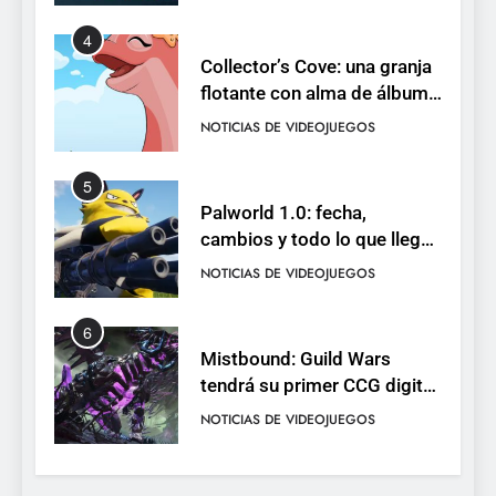
5
Palworld 1.0: fecha,
cambios y todo lo que llega
con el lanzamiento
NOTICIAS DE VIDEOJUEGOS
completo
6
Mistbound: Guild Wars
tendrá su primer CCG digital
para PC y móviles
NOTICIAS DE VIDEOJUEGOS
7
Onimusha: Way of the Sword
ya tiene fecha: Capcom
lanza demo gratuita y abre
NOTICIAS DE VIDEOJUEGOS
reservas
8