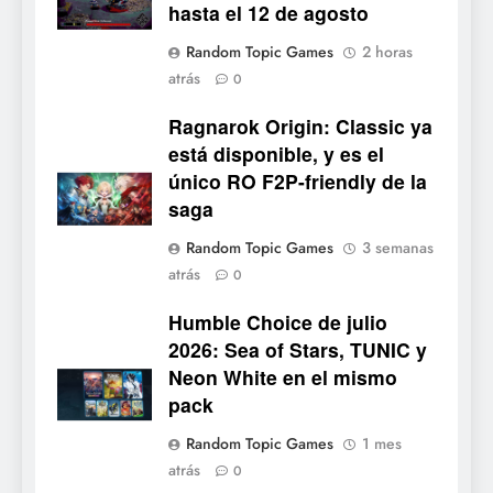
hasta el 12 de agosto
6
Mistbound: Guild Wars
Random Topic Games
2 horas
tendrá su primer CCG digital
atrás
0
para PC y móviles
NOTICIAS DE VIDEOJUEGOS
Ragnarok Origin: Classic ya
está disponible, y es el
7
único RO F2P-friendly de la
Onimusha: Way of the Sword
saga
ya tiene fecha: Capcom
lanza demo gratuita y abre
NOTICIAS DE VIDEOJUEGOS
Random Topic Games
3 semanas
reservas
atrás
0
8
Humble Choice de julio
No Rest for the Wicked
2026: Sea of Stars, TUNIC y
confirma su versión 1.0 para
Neon White en el mismo
octubre en PS5 y PC
NOTICIAS DE VIDEOJUEGOS
pack
Random Topic Games
1 mes
1
atrás
0
Dungeon Lurker supera las