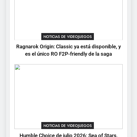
Neon White en el mismo
NOTICIAS DE VIDEOJUEGOS
pack
4
Collector’s Cove: una granja
flotante con alma de álbum
NOTICIAS DE VIDEOJUEGOS
de cromos
NOTICIAS DE VIDEOJUEGOS
Ragnarok Origin: Classic ya está disponible, y
es el único RO F2P-friendly de la saga
5
Palworld 1.0: fecha,
cambios y todo lo que llega
con el lanzamiento
NOTICIAS DE VIDEOJUEGOS
completo
6
Mistbound: Guild Wars
tendrá su primer CCG digital
para PC y móviles
NOTICIAS DE VIDEOJUEGOS
NOTICIAS DE VIDEOJUEGOS
Humble Choice de julio 2026: Sea of Stars,