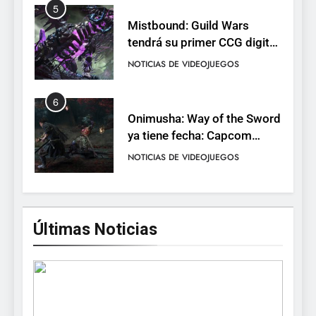
5
Mistbound: Guild Wars
tendrá su primer CCG digital
para PC y móviles
NOTICIAS DE VIDEOJUEGOS
6
Onimusha: Way of the Sword
ya tiene fecha: Capcom
lanza demo gratuita y abre
NOTICIAS DE VIDEOJUEGOS
reservas
7
No Rest for the Wicked
Últimas Noticias
confirma su versión 1.0 para
octubre en PS5 y PC
NOTICIAS DE VIDEOJUEGOS
8
Stuntman: Hollywood