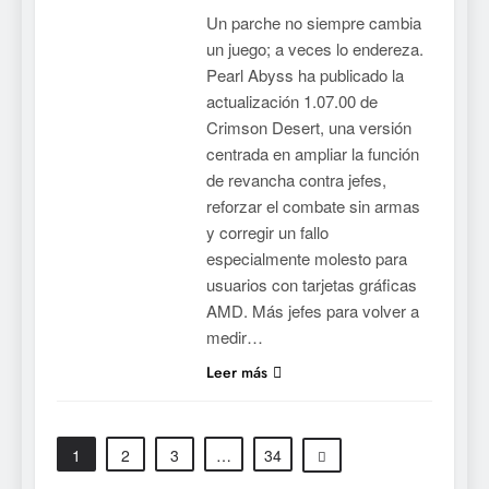
Onimusha: Way of the Sword
Un parche no siempre cambia
ya tiene fecha: Capcom
un juego; a veces lo endereza.
lanza demo gratuita y abre
NOTICIAS DE VIDEOJUEGOS
Pearl Abyss ha publicado la
reservas
actualización 1.07.00 de
7
Crimson Desert, una versión
centrada en ampliar la función
No Rest for the Wicked
de revancha contra jefes,
confirma su versión 1.0 para
reforzar el combate sin armas
octubre en PS5 y PC
NOTICIAS DE VIDEOJUEGOS
y corregir un fallo
especialmente molesto para
8
usuarios con tarjetas gráficas
Stuntman: Hollywood
AMD. Más jefes para volver a
devuelve el espectáculo de
medir…
la conducción acrobática a
NOTICIAS DE VIDEOJUEGOS
Leer más
PS5, Xbox Series X|S y PC
1
Ragnarok Origin: Classic ya
1
2
3
…
34
está disponible, y es el único