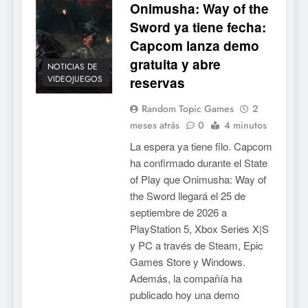
Onimusha: Way of the
Sword ya tiene fecha:
Capcom lanza demo
gratuita y abre
NOTICIAS DE
VIDEOJUEGOS
reservas
Random Topic Games
2
meses atrás
0
4 minutos
La espera ya tiene filo. Capcom
ha confirmado durante el State
of Play que Onimusha: Way of
the Sword llegará el 25 de
septiembre de 2026 a
PlayStation 5, Xbox Series X|S
y PC a través de Steam, Epic
Games Store y Windows.
Además, la compañía ha
publicado hoy una demo