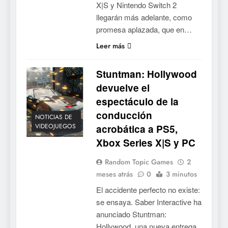
X|S y Nintendo Switch 2
llegarán más adelante, como
promesa aplazada, que en…
Leer más
Stuntman: Hollywood
devuelve el
espectáculo de la
conducción
NOTICIAS DE
VIDEOJUEGOS
acrobática a PS5,
Xbox Series X|S y PC
Random Topic Games
2
meses atrás
0
3 minutos
El accidente perfecto no existe:
se ensaya. Saber Interactive ha
anunciado Stuntman:
Hollywood, una nueva entrega