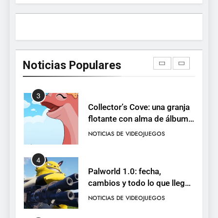
RO F2P-friendly de la saga
NOTICIAS DE VIDEOJUEGOS
2
Humble Choice de julio
2026: Sea of Stars, TUNIC y
Noticias Populares
Neon White en el mismo
NOTICIAS DE VIDEOJUEGOS
pack
3
Collector’s Cove: una granja
flotante con alma de álbum
de cromos
NOTICIAS DE VIDEOJUEGOS
4
Palworld 1.0: fecha,
cambios y todo lo que llega
con el lanzamiento
NOTICIAS DE VIDEOJUEGOS
completo