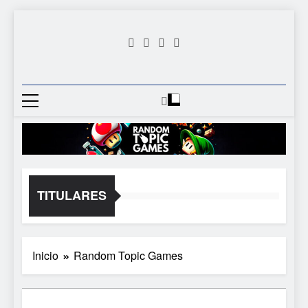
Saltar
al
contenido
Random
Descubre Tu Siguiente
Topic
Videojuego Favorito
Games
TITULARES
Inicio
Random Topic Games