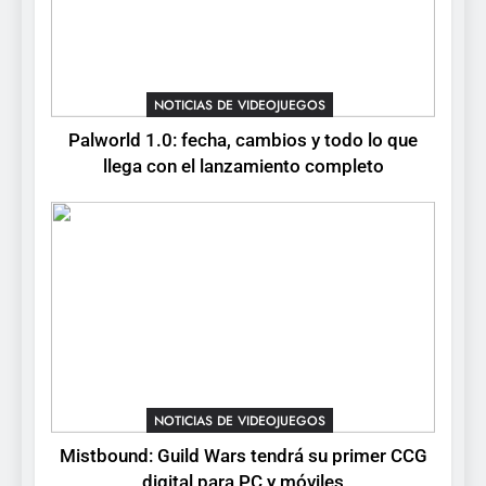
No Rest for the Wicked
confirma su versión 1.0 para
octubre en PS5 y PC
NOTICIAS DE VIDEOJUEGOS
NOTICIAS DE VIDEOJUEGOS
8
Palworld 1.0: fecha, cambios y todo lo que
Stuntman: Hollywood
llega con el lanzamiento completo
devuelve el espectáculo de
la conducción acrobática a
NOTICIAS DE VIDEOJUEGOS
PS5, Xbox Series X|S y PC
NOTICIAS DE VIDEOJUEGOS
Mistbound: Guild Wars tendrá su primer CCG
digital para PC y móviles