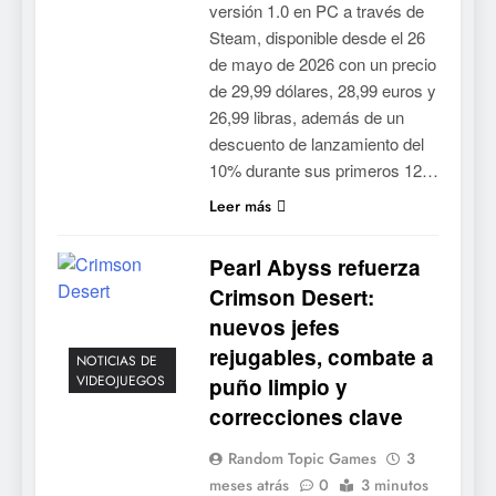
versión 1.0 en PC a través de
Steam, disponible desde el 26
de mayo de 2026 con un precio
de 29,99 dólares, 28,99 euros y
26,99 libras, además de un
descuento de lanzamiento del
10% durante sus primeros 12…
Leer más
Pearl Abyss refuerza
Crimson Desert:
nuevos jefes
5
rejugables, combate a
Mistbound: Guild Wars
NOTICIAS DE
VIDEOJUEGOS
puño limpio y
tendrá su primer CCG digital
para PC y móviles
correcciones clave
NOTICIAS DE VIDEOJUEGOS
Random Topic Games
3
6
meses atrás
0
3 minutos