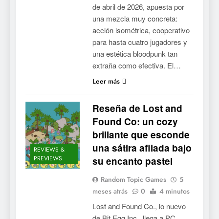
de abril de 2026, apuesta por
una mezcla muy concreta:
acción isométrica, cooperativo
para hasta cuatro jugadores y
una estética bloodpunk tan
extraña como efectiva. El…
Leer más
Reseña de Lost and
Found Co: un cozy
brillante que esconde
una sátira afilada bajo
REVIEWS &
PREVIEWS
su encanto pastel
Random Topic Games
5
meses atrás
0
4 minutos
Lost and Found Co., lo nuevo
de Bit Egg Inc., llega a PC