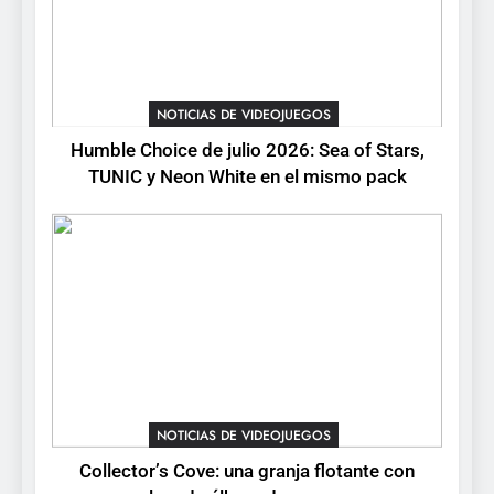
pack
3
Collector’s Cove: una granja
flotante con alma de álbum
NOTICIAS DE VIDEOJUEGOS
de cromos
NOTICIAS DE VIDEOJUEGOS
Humble Choice de julio 2026: Sea of Stars,
TUNIC y Neon White en el mismo pack
4
Palworld 1.0: fecha,
cambios y todo lo que llega
con el lanzamiento
NOTICIAS DE VIDEOJUEGOS
completo
5
Mistbound: Guild Wars
tendrá su primer CCG digital
para PC y móviles
NOTICIAS DE VIDEOJUEGOS
NOTICIAS DE VIDEOJUEGOS
Collector’s Cove: una granja flotante con
6