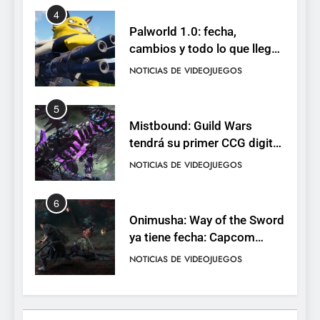
4
Palworld 1.0: fecha,
cambios y todo lo que llega
con el lanzamiento
NOTICIAS DE VIDEOJUEGOS
completo
5
Mistbound: Guild Wars
tendrá su primer CCG digital
para PC y móviles
NOTICIAS DE VIDEOJUEGOS
6
Onimusha: Way of the Sword
ya tiene fecha: Capcom
lanza demo gratuita y abre
NOTICIAS DE VIDEOJUEGOS
reservas
7
No Rest for the Wicked