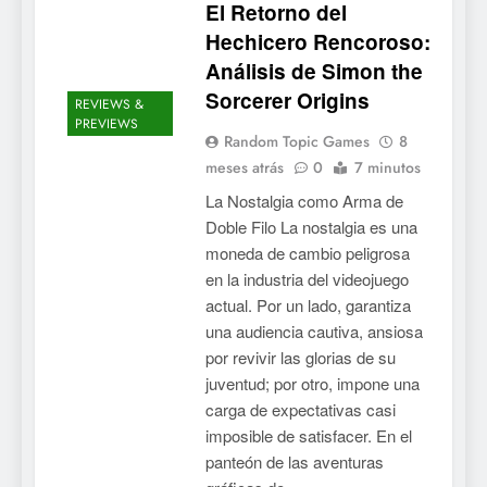
El Retorno del
Mistbound: Guild Wars
Hechicero Rencoroso:
tendrá su primer CCG digital
Análisis de Simon the
para PC y móviles
NOTICIAS DE VIDEOJUEGOS
Sorcerer Origins
REVIEWS &
PREVIEWS
6
Random Topic Games
8
Onimusha: Way of the Sword
meses atrás
0
7 minutos
ya tiene fecha: Capcom
La Nostalgia como Arma de
lanza demo gratuita y abre
NOTICIAS DE VIDEOJUEGOS
Doble Filo La nostalgia es una
reservas
moneda de cambio peligrosa
7
en la industria del videojuego
actual. Por un lado, garantiza
No Rest for the Wicked
una audiencia cautiva, ansiosa
confirma su versión 1.0 para
por revivir las glorias de su
octubre en PS5 y PC
NOTICIAS DE VIDEOJUEGOS
juventud; por otro, impone una
carga de expectativas casi
8
imposible de satisfacer. En el
Stuntman: Hollywood
panteón de las aventuras
devuelve el espectáculo de