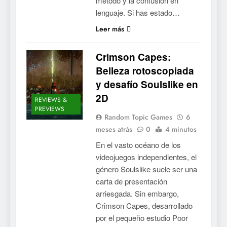
método y la confusión en
lenguaje. Si has estado…
Leer más
Crimson Capes:
Belleza rotoscopiada
y desafío Soulslike en
2D
REVIEWS &
PREVIEWS
Random Topic Games
6
meses atrás
0
4 minutos
En el vasto océano de los
videojuegos independientes, el
género Soulslike suele ser una
carta de presentación
arriesgada. Sin embargo,
Crimson Capes, desarrollado
por el pequeño estudio Poor