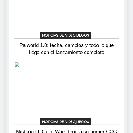
7
No Rest for the Wicked
confirma su versión 1.0 para
octubre en PS5 y PC
NOTICIAS DE VIDEOJUEGOS
NOTICIAS DE VIDEOJUEGOS
8
Palworld 1.0: fecha, cambios y todo lo que
Stuntman: Hollywood
llega con el lanzamiento completo
devuelve el espectáculo de
la conducción acrobática a
NOTICIAS DE VIDEOJUEGOS
PS5, Xbox Series X|S y PC
NOTICIAS DE VIDEOJUEGOS
Mistbound: Guild Wars tendrá su primer CCG