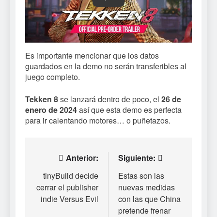
Play
Es importante mencionar que los datos
guardados en la demo no serán transferibles al
juego completo.
Tekken 8
se lanzará dentro de poco, el
26 de
enero de 2024
así que esta demo es perfecta
para ir calentando motores… o puñetazos.
Navegación
Anterior:
Siguiente:
de
tinyBuild decide
Estas son las
cerrar el publisher
nuevas medidas
entradas
indie Versus Evil
con las que China
pretende frenar