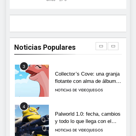
está disponible, y es el único
RO F2P-friendly de la saga
NOTICIAS DE VIDEOJUEGOS
2
Humble Choice de julio 2026:
Sea of Stars, TUNIC y Neon
Noticias Populares
White en el mismo pack
NOTICIAS DE VIDEOJUEGOS
3
Collector’s Cove: una granja
flotante con alma de álbum
de cromos
NOTICIAS DE VIDEOJUEGOS
4
Palworld 1.0: fecha, cambios
y todo lo que llega con el
lanzamiento completo
NOTICIAS DE VIDEOJUEGOS