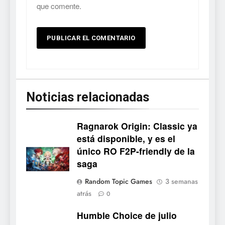
que comente.
Noticias relacionadas
Ragnarok Origin: Classic ya
está disponible, y es el
único RO F2P-friendly de la
5
saga
Mistbound: Guild Wars
Random Topic Games
3 semanas
tendrá su primer CCG digital
atrás
0
para PC y móviles
NOTICIAS DE VIDEOJUEGOS
Humble Choice de julio