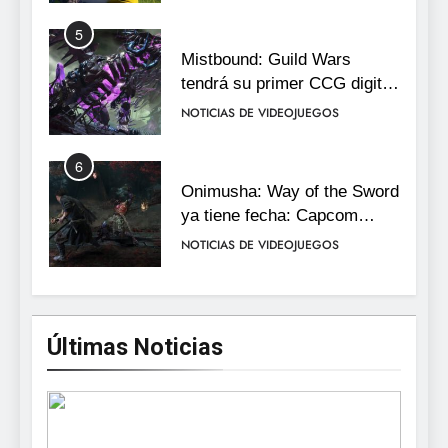
5
Mistbound: Guild Wars
tendrá su primer CCG digital
para PC y móviles
NOTICIAS DE VIDEOJUEGOS
6
Onimusha: Way of the Sword
ya tiene fecha: Capcom
lanza demo gratuita y abre
NOTICIAS DE VIDEOJUEGOS
reservas
7
No Rest for the Wicked
Últimas Noticias
confirma su versión 1.0 para
octubre en PS5 y PC
NOTICIAS DE VIDEOJUEGOS
8