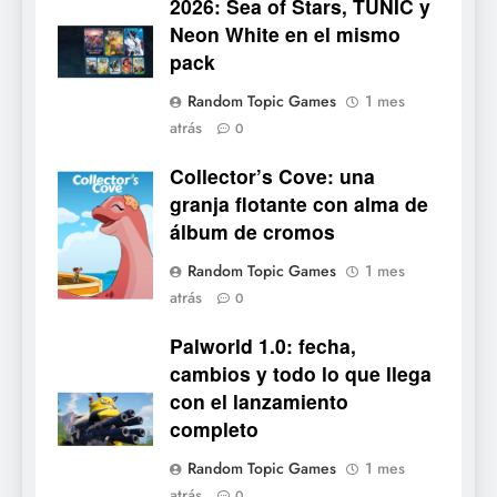
2026: Sea of Stars, TUNIC y
6
Neon White en el mismo
Onimusha: Way of the Sword
pack
ya tiene fecha: Capcom
lanza demo gratuita y abre
NOTICIAS DE VIDEOJUEGOS
Random Topic Games
1 mes
reservas
atrás
0
7
Collector’s Cove: una
No Rest for the Wicked
Collector's
granja flotante con alma de
confirma su versión 1.0 para
Cove
álbum de cromos
octubre en PS5 y PC
NOTICIAS DE VIDEOJUEGOS
Random Topic Games
1 mes
atrás
8
0
Stuntman: Hollywood
Palworld 1.0: fecha,
devuelve el espectáculo de
cambios y todo lo que llega
la conducción acrobática a
NOTICIAS DE VIDEOJUEGOS
con el lanzamiento
PS5, Xbox Series X|S y PC
completo
1
Random Topic Games
1 mes
Ragnarok Origin: Classic ya
atrás
0