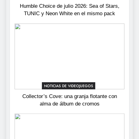
de cromos
NOTICIAS DE VIDEOJUEGOS
Humble Choice de julio 2026: Sea of Stars,
TUNIC y Neon White en el mismo pack
4
Palworld 1.0: fecha, cambios
y todo lo que llega con el
lanzamiento completo
NOTICIAS DE VIDEOJUEGOS
5
Mistbound: Guild Wars
tendrá su primer CCG digital
para PC y móviles
NOTICIAS DE VIDEOJUEGOS
NOTICIAS DE VIDEOJUEGOS
Collector’s Cove: una granja flotante con
6
alma de álbum de cromos
Onimusha: Way of the Sword
ya tiene fecha: Capcom
lanza demo gratuita y abre
NOTICIAS DE VIDEOJUEGOS
reservas