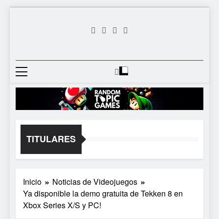
Saltar
al
contenido
Random
Descubre Tu Siguiente
Topic
Videojuego Favorito
Games
TITULARES
Inicio
Noticias de Videojuegos
Ya disponible la demo gratuita de Tekken 8 en
Xbox Series X/S y PC!