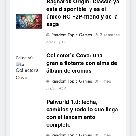
Ragnarok Origin: Classic ya
está disponible, y es el
5
único RO F2P-friendly de la
Mistbound: Guild Wars
saga
tendrá su primer CCG digital
Random Topic Games
3 semanas
para PC y móviles
NOTICIAS DE VIDEOJUEGOS
atrás
0
Collector’s Cove: una
6
Collector's
granja flotante con alma de
Onimusha: Way of the Sword
Cove
álbum de cromos
ya tiene fecha: Capcom
lanza demo gratuita y abre
NOTICIAS DE VIDEOJUEGOS
Random Topic Games
1 mes
reservas
atrás
0
7
Palworld 1.0: fecha,
No Rest for the Wicked
cambios y todo lo que llega
confirma su versión 1.0 para
con el lanzamiento
octubre en PS5 y PC
NOTICIAS DE VIDEOJUEGOS
completo
8
Random Topic Games
1 mes