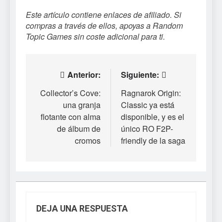
Este artículo contiene enlaces de afiliado. Si
compras a través de ellos, apoyas a Random
Topic Games sin coste adicional para ti.
Navegación
Anterior:
Siguiente:
de
Collector’s Cove:
Ragnarok Origin:
una granja
Classic ya está
entradas
flotante con alma
disponible, y es el
de álbum de
único RO F2P-
cromos
friendly de la saga
DEJA UNA RESPUESTA