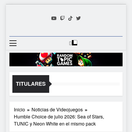
Saltar
al
contenido
Random
Descubre Tu Siguiente
Topic
Videojuego Favorito
Games
TITULARES
Inicio
Noticias de Videojuegos
Humble Choice de julio 2026: Sea of Stars,
TUNIC y Neon White en el mismo pack