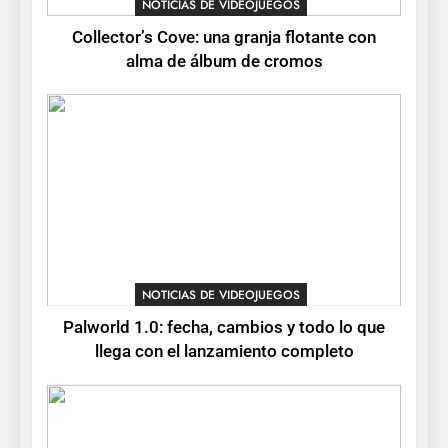
NOTICIAS DE VIDEOJUEGOS
NOTICIAS DE VIDEOJUEGOS
Collector’s Cove: una granja flotante con
6
alma de álbum de cromos
Onimusha: Way of the Sword
ya tiene fecha: Capcom
lanza demo gratuita y abre
NOTICIAS DE VIDEOJUEGOS
reservas
7
No Rest for the Wicked
confirma su versión 1.0 para
octubre en PS5 y PC
NOTICIAS DE VIDEOJUEGOS
NOTICIAS DE VIDEOJUEGOS
8
Palworld 1.0: fecha, cambios y todo lo que
Stuntman: Hollywood
llega con el lanzamiento completo
devuelve el espectáculo de
la conducción acrobática a
NOTICIAS DE VIDEOJUEGOS
PS5, Xbox Series X|S y PC