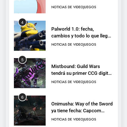
de cromos
NOTICIAS DE VIDEOJUEGOS
4
Palworld 1.0: fecha,
cambios y todo lo que llega
con el lanzamiento
NOTICIAS DE VIDEOJUEGOS
completo
5
Mistbound: Guild Wars
tendrá su primer CCG digital
para PC y móviles
NOTICIAS DE VIDEOJUEGOS
6
Onimusha: Way of the Sword
ya tiene fecha: Capcom
lanza demo gratuita y abre
NOTICIAS DE VIDEOJUEGOS
reservas