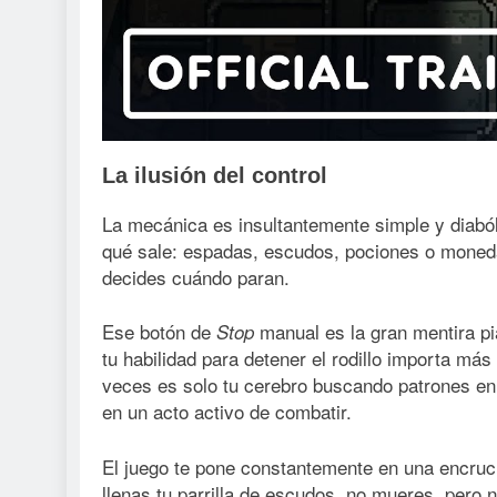
La ilusión del control
La mecánica es insultantemente simple y diaból
qué sale: espadas, escudos, pociones o monedas
decides cuándo paran.
Ese botón de
manual es la gran mentira pia
Stop
tu habilidad para detener el rodillo importa má
veces es solo tu cerebro buscando patrones en 
en un acto activo de combatir.
El juego te pone constantemente en una encruc
llenas tu parrilla de escudos, no mueres, pero