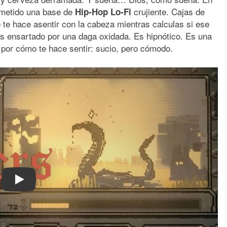
a metido una base de
crujiente. Cajas de
Hip-Hop Lo-Fi
 te hace asentir con la cabeza mientras calculas si ese
ás ensartado por una daga oxidada. Es hipnótico. Es una
o por cómo te hace sentir: sucio, pero cómodo.
Play