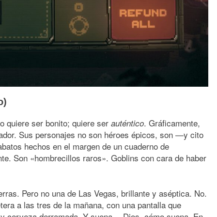
o)
o quiere ser bonito; quiere ser
. Gráficamente,
auténtico
ador. Sus personajes no son héroes épicos, son —y cito
abatos hechos en el margen de un cuaderno de
ante. Son «hombrecillos raros». Goblins con cara de haber
rras. Pero no una de Las Vegas, brillante y aséptica. No.
tera a las tres de la mañana, con una pantalla que
ío y cerveza derramada. Y suena… Dios, cómo suena. En