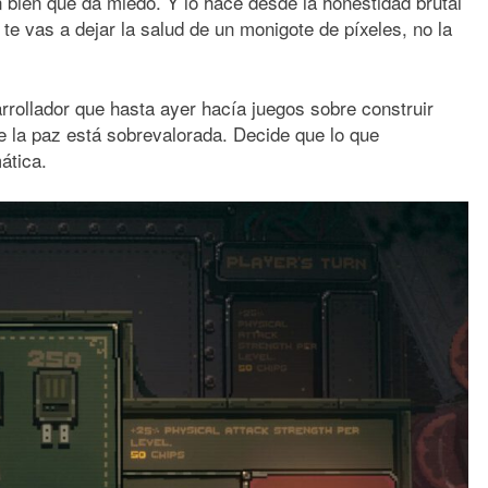
n bien que da miedo. Y lo hace desde la honestidad brutal
 te vas a dejar la salud de un monigote de píxeles, no la
arrollador que hasta ayer hacía juegos sobre construir
ue la paz está sobrevalorada. Decide que lo que
ática.