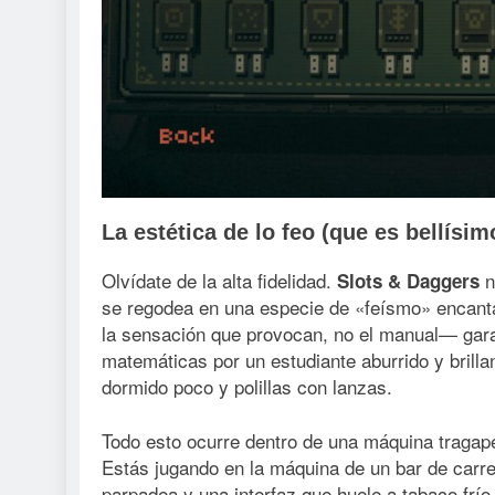
La estética de lo feo (que es bellísim
Olvídate de la alta fidelidad.
n
Slots & Daggers
se regodea en una especie de «feísmo» encant
la sensación que provocan, no el manual— gar
matemáticas por un estudiante aburrido y brill
dormido poco y polillas con lanzas.
Todo esto ocurre dentro de una máquina tragape
Estás jugando en la máquina de un bar de carre
parpadea y una interfaz que huele a tabaco fr