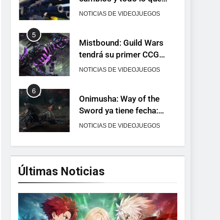
llega con el lanzamiento
NOTICIAS DE VIDEOJUEGOS
completo
5
Mistbound: Guild Wars
tendrá su primer CCG
digital para PC y móviles
NOTICIAS DE VIDEOJUEGOS
6
Onimusha: Way of the
Sword ya tiene fecha:
Capcom lanza demo
NOTICIAS DE VIDEOJUEGOS
gratuita y abre reservas
7
No Rest for the Wicked
confirma su versión 1.0
Últimas Noticias
para octubre en PS5 y PC
NOTICIAS DE VIDEOJUEGOS
8
Stuntman: Hollywood