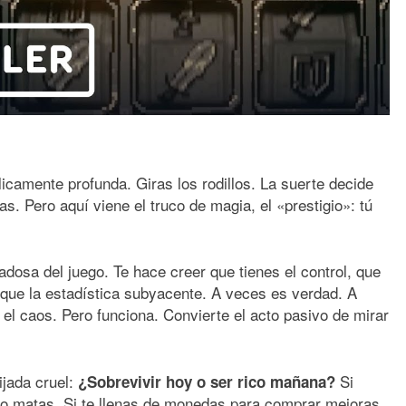
icamente profunda. Giras los rodillos. La suerte decide
. Pero aquí viene el truco de magia, el «prestigio»: tú
dosa del juego. Te hace creer que tienes el control, que
s que la estadística subyacente. A veces es verdad. A
el caos. Pero funciona. Convierte el acto pasivo de mirar
ijada cruel:
Si
¿Sobrevivir hoy o ser rico mañana?
 no matas. Si te llenas de monedas para comprar mejoras,