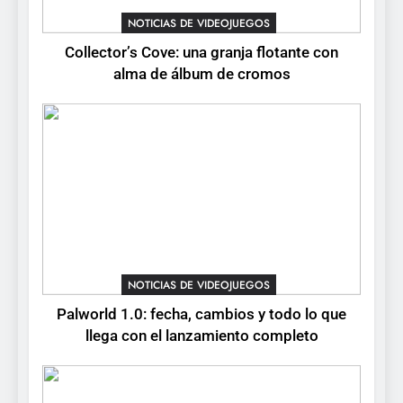
para PC y móviles
NOTICIAS DE VIDEOJUEGOS
NOTICIAS DE VIDEOJUEGOS
Collector’s Cove: una granja flotante con
6
alma de álbum de cromos
Onimusha: Way of the Sword
ya tiene fecha: Capcom
lanza demo gratuita y abre
NOTICIAS DE VIDEOJUEGOS
reservas
7
No Rest for the Wicked
confirma su versión 1.0 para
octubre en PS5 y PC
NOTICIAS DE VIDEOJUEGOS
NOTICIAS DE VIDEOJUEGOS
8
Palworld 1.0: fecha, cambios y todo lo que
Stuntman: Hollywood
llega con el lanzamiento completo
devuelve el espectáculo de
la conducción acrobática a
NOTICIAS DE VIDEOJUEGOS
PS5, Xbox Series X|S y PC