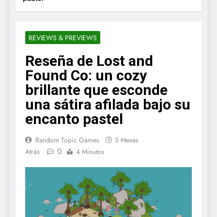
REVIEWS & PREVIEWS
Reseña de Lost and
Found Co: un cozy
brillante que esconde
una sátira afilada bajo su
encanto pastel
Random Topic Games
5 Meses
0
Atrás
4 Minutos