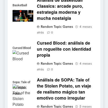
Classics: arcade puro,
Basketball
estrategia moderna y
Classics
5
mucha nostalgia
Mistbound: Guild Wars
Random Topic Games
4 meses
tendrá su primer CCG digital
atrás
0
para PC y móviles
NOTICIAS DE VIDEOJUEGOS
Cursed Blood: análisis de
un roguelite con identidad
Cursed Blood
6
propia
Onimusha: Way of the Sword
ya tiene fecha: Capcom
Random Topic Games
4 meses
lanza demo gratuita y abre
NOTICIAS DE VIDEOJUEGOS
atrás
0
reservas
Análisis de SOPA: Tale of
7
Sopa: Tale of
the Stolen Potato, un viaje
No Rest for the Wicked
the Stolen
de realismo mágico tan
confirma su versión 1.0 para
Potato
emotivo como irregular
octubre en PS5 y PC
NOTICIAS DE VIDEOJUEGOS
Random Topic Games
5 meses