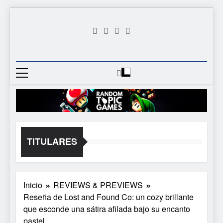
Saltar
al
contenido
Random
Descubre Tu Siguiente
Topic
Videojuego Favorito
Games
TITULARES
Inicio
REVIEWS & PREVIEWS
Reseña de Lost and Found Co: un cozy brillante
que esconde una sátira afilada bajo su encanto
pastel