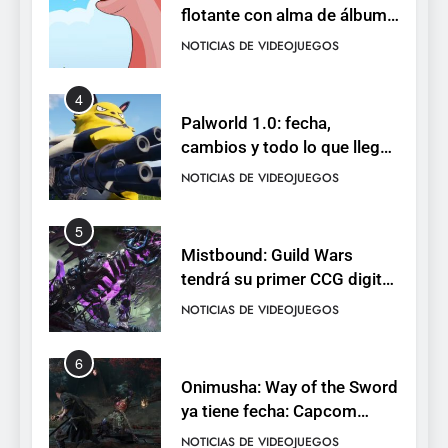
flotante con alma de álbum
de cromos
NOTICIAS DE VIDEOJUEGOS
4
Palworld 1.0: fecha,
cambios y todo lo que llega
con el lanzamiento
NOTICIAS DE VIDEOJUEGOS
completo
5
Mistbound: Guild Wars
tendrá su primer CCG digital
para PC y móviles
NOTICIAS DE VIDEOJUEGOS
6
Onimusha: Way of the Sword
ya tiene fecha: Capcom
lanza demo gratuita y abre
NOTICIAS DE VIDEOJUEGOS