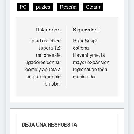
PC
puzles
Reseña
Steam
Navegación
Anterior:
Siguiente:
de
Dead as Disco
RuneScape
supera 1,2
estrena
entradas
millones de
Havenhythe, la
jugadores con su
mayor expansión
demo y apunta a
regional de toda
un gran anuncio
su historia
en abril
DEJA UNA RESPUESTA