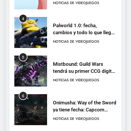
de cromos
NOTICIAS DE VIDEOJUEGOS
4
Palworld 1.0: fecha,
cambios y todo lo que llega
con el lanzamiento
NOTICIAS DE VIDEOJUEGOS
completo
5
Mistbound: Guild Wars
tendrá su primer CCG digital
para PC y móviles
NOTICIAS DE VIDEOJUEGOS
6
Onimusha: Way of the Sword
ya tiene fecha: Capcom
lanza demo gratuita y abre
NOTICIAS DE VIDEOJUEGOS
reservas