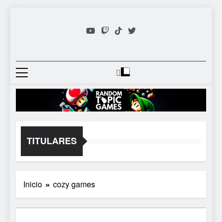
Saltar
al
contenido
Random
Descubre Tu Siguiente
Topic
Videojuego Favorito
Games
TITULARES
Inicio
cozy games