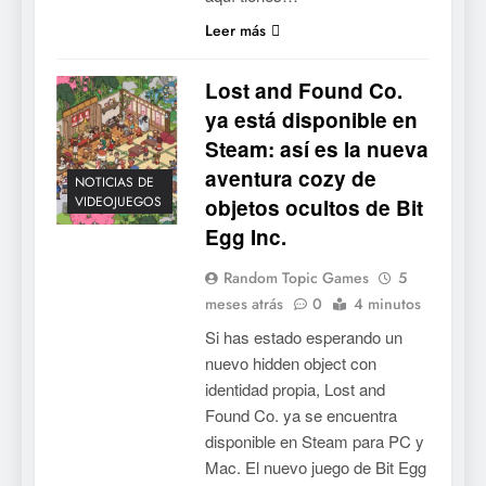
Leer más
5
Mistbound: Guild Wars
Lost and Found Co.
tendrá su primer CCG digital
ya está disponible en
para PC y móviles
NOTICIAS DE VIDEOJUEGOS
Steam: así es la nueva
aventura cozy de
6
NOTICIAS DE
VIDEOJUEGOS
objetos ocultos de Bit
Onimusha: Way of the Sword
Egg Inc.
ya tiene fecha: Capcom
lanza demo gratuita y abre
NOTICIAS DE VIDEOJUEGOS
Random Topic Games
5
reservas
meses atrás
0
4 minutos
7
Si has estado esperando un
No Rest for the Wicked
nuevo hidden object con
confirma su versión 1.0 para
identidad propia, Lost and
octubre en PS5 y PC
NOTICIAS DE VIDEOJUEGOS
Found Co. ya se encuentra
disponible en Steam para PC y
8
Mac. El nuevo juego de Bit Egg