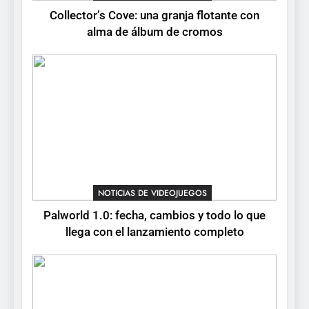
Collector’s Cove: una granja flotante con
6
alma de álbum de cromos
Onimusha: Way of the Sword
ya tiene fecha: Capcom
lanza demo gratuita y abre
NOTICIAS DE VIDEOJUEGOS
reservas
7
No Rest for the Wicked
confirma su versión 1.0 para
octubre en PS5 y PC
NOTICIAS DE VIDEOJUEGOS
NOTICIAS DE VIDEOJUEGOS
8
Palworld 1.0: fecha, cambios y todo lo que
Stuntman: Hollywood
llega con el lanzamiento completo
devuelve el espectáculo de
la conducción acrobática a
NOTICIAS DE VIDEOJUEGOS
PS5, Xbox Series X|S y PC