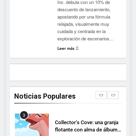
Inc. debuta con un 10% de
Stuntman: Hollywood
descuento de lanzamiento,
devuelve el espectáculo de
apostando por una fórmula
la conducción acrobática a
NOTICIAS DE VIDEOJUEGOS
relajada, visualmente muy
PS5, Xbox Series X|S y PC
cuidada y centrada en la
1
exploración de escenarios…
Ragnarok Origin: Classic ya
Leer más
está disponible, y es el único
RO F2P-friendly de la saga
NOTICIAS DE VIDEOJUEGOS
2
Humble Choice de julio
2026: Sea of Stars, TUNIC y
Noticias Populares
Neon White en el mismo
NOTICIAS DE VIDEOJUEGOS
pack
3
Collector’s Cove: una granja
flotante con alma de álbum