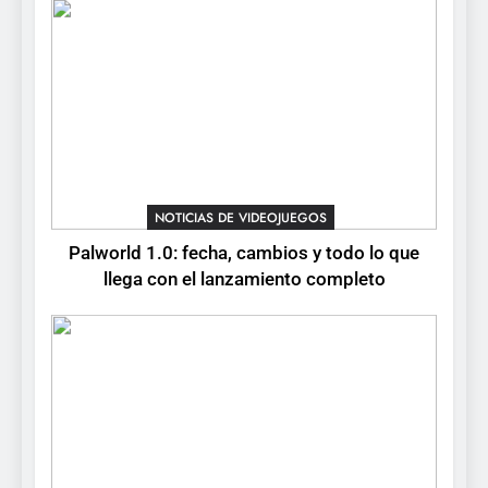
confirma su versión 1.0 para
octubre en PS5 y PC
NOTICIAS DE VIDEOJUEGOS
8
Stuntman: Hollywood
devuelve el espectáculo de
la conducción acrobática a
NOTICIAS DE VIDEOJUEGOS
PS5, Xbox Series X|S y PC
NOTICIAS DE VIDEOJUEGOS
Palworld 1.0: fecha, cambios y todo lo que
llega con el lanzamiento completo