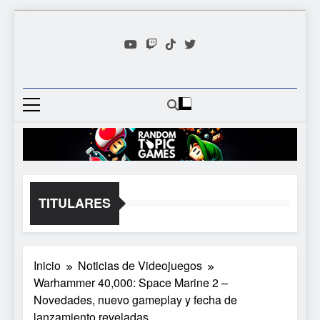
Saltar
al
contenido
Random
Descubre Tu Siguiente
Topic
Videojuego Favorito
Games
TITULARES
Inicio
Noticias de Videojuegos
Warhammer 40,000: Space Marine 2 –
Novedades, nuevo gameplay y fecha de
lanzamiento reveladas