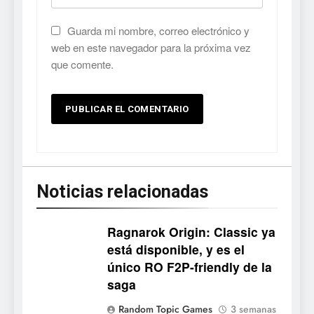
Guarda mi nombre, correo electrónico y
web en este navegador para la próxima vez
que comente.
Noticias relacionadas
5
Mistbound: Guild Wars
tendrá su primer CCG digital
Ragnarok Origin: Classic ya
para PC y móviles
NOTICIAS DE VIDEOJUEGOS
está disponible, y es el
único RO F2P-friendly de la
6
saga
Onimusha: Way of the Sword
Random Topic Games
3 semanas