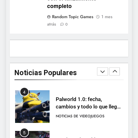
completo
2
Random Topic Games
1 mes
Humble Choice de julio
atrás
0
2026: Sea of Stars, TUNIC y
Neon White en el mismo
NOTICIAS DE VIDEOJUEGOS
pack
3
Collector’s Cove: una granja
flotante con alma de álbum
Noticias Populares
de cromos
NOTICIAS DE VIDEOJUEGOS
4
Palworld 1.0: fecha,
cambios y todo lo que llega
con el lanzamiento
NOTICIAS DE VIDEOJUEGOS
completo
5