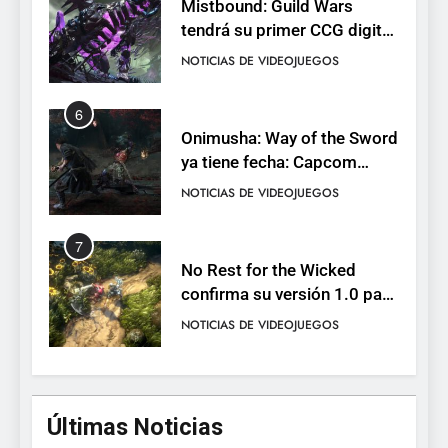
Mistbound: Guild Wars
tendrá su primer CCG digital
para PC y móviles
NOTICIAS DE VIDEOJUEGOS
6
Onimusha: Way of the Sword
ya tiene fecha: Capcom
lanza demo gratuita y abre
NOTICIAS DE VIDEOJUEGOS
reservas
7
No Rest for the Wicked
confirma su versión 1.0 para
octubre en PS5 y PC
NOTICIAS DE VIDEOJUEGOS
8
Stuntman: Hollywood
Últimas Noticias
devuelve el espectáculo de