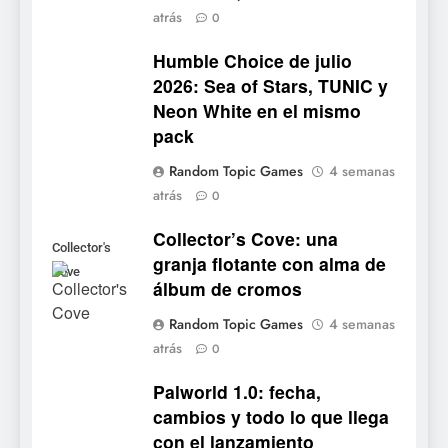
ya tiene fecha: Capcom
atrás
0
lanza demo gratuita y abre
NOTICIAS DE VIDEOJUEGOS
reservas
Humble Choice de julio
2026: Sea of Stars, TUNIC y
7
Neon White en el mismo
No Rest for the Wicked
pack
confirma su versión 1.0 para
octubre en PS5 y PC
NOTICIAS DE VIDEOJUEGOS
Random Topic Games
4 semanas
atrás
0
8
Collector’s Cove: una
Stuntman: Hollywood
Collector's
granja flotante con alma de
devuelve el espectáculo de
Cove
álbum de cromos
la conducción acrobática a
NOTICIAS DE VIDEOJUEGOS
PS5, Xbox Series X|S y PC
Random Topic Games
4 semanas
atrás
1
0
Ragnarok Origin: Classic ya
Palworld 1.0: fecha,
está disponible, y es el único
cambios y todo lo que llega
RO F2P-friendly de la saga
NOTICIAS DE VIDEOJUEGOS
con el lanzamiento