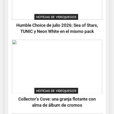
4
Palworld 1.0: fecha,
cambios y todo lo que llega
NOTICIAS DE VIDEOJUEGOS
con el lanzamiento
NOTICIAS DE VIDEOJUEGOS
Humble Choice de julio 2026: Sea of Stars,
completo
TUNIC y Neon White en el mismo pack
5
Mistbound: Guild Wars
tendrá su primer CCG digital
para PC y móviles
NOTICIAS DE VIDEOJUEGOS
6
Onimusha: Way of the Sword
ya tiene fecha: Capcom
lanza demo gratuita y abre
NOTICIAS DE VIDEOJUEGOS
NOTICIAS DE VIDEOJUEGOS
reservas
Collector’s Cove: una granja flotante con
7
alma de álbum de cromos
No Rest for the Wicked