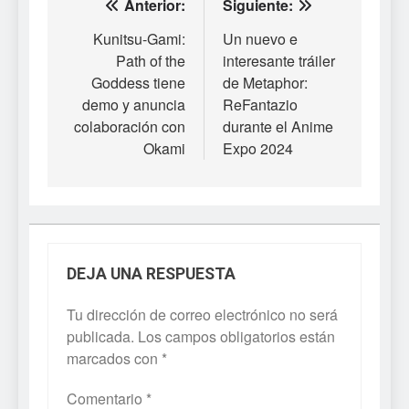
Navegación
Anterior:
Siguiente:
de
Kunitsu-Gami:
Un nuevo e
Path of the
interesante tráiler
entradas
Goddess tiene
de Metaphor:
demo y anuncia
ReFantazio
colaboración con
durante el Anime
Okami
Expo 2024
DEJA UNA RESPUESTA
Tu dirección de correo electrónico no será
publicada.
Los campos obligatorios están
marcados con
*
Comentario
*