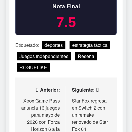
Nota Final
7.5
Etiquetado:
deportes
estrategia táctica
Juegos independientes
Reseña
ROGUELIKE
Navegación
Anterior:
Siguiente:
de
Xbox Game Pass
Star Fox regresa
anuncia 13 juegos
en Switch 2 con
entradas
para mayo de
un remake
2026 con Forza
renovado de Star
Horizon 6 a la
Fox 64