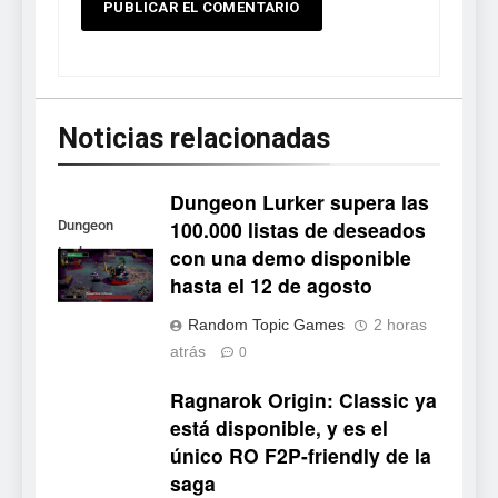
Noticias relacionadas
Dungeon Lurker supera las
100.000 listas de deseados
Dungeon
con una demo disponible
Lurker
5
hasta el 12 de agosto
Palworld 1.0: fecha,
Random Topic Games
2 horas
cambios y todo lo que llega
atrás
0
con el lanzamiento
NOTICIAS DE VIDEOJUEGOS
completo
Ragnarok Origin: Classic ya
está disponible, y es el
6
único RO F2P-friendly de la
Mistbound: Guild Wars
saga
tendrá su primer CCG digital