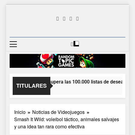
Saltar
al
contenido
Random
Descubre Tu Siguiente
Topic
Videojuego Favorito
Games
Dungeon Lurker supera las 100.000 listas de deseados con
TITULARES
2 Horas Atrás
Inicio
Noticias de Videojuegos
Smash It Wild: voleibol táctico, animales salvajes
y una idea tan rara como efectiva