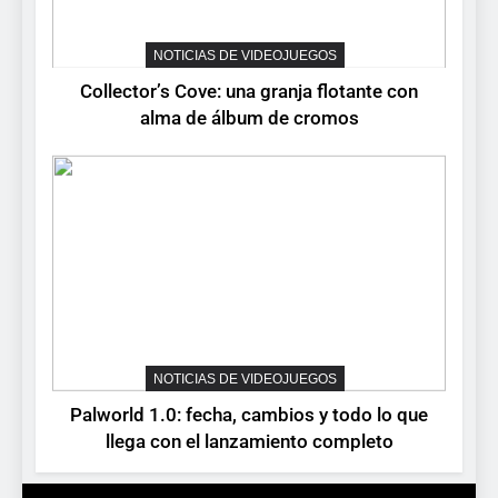
lanza demo gratuita y abre
NOTICIAS DE VIDEOJUEGOS
reservas
NOTICIAS DE VIDEOJUEGOS
8
Collector’s Cove: una granja flotante con
No Rest for the Wicked
alma de álbum de cromos
confirma su versión 1.0 para
octubre en PS5 y PC
NOTICIAS DE VIDEOJUEGOS
NOTICIAS DE VIDEOJUEGOS
Palworld 1.0: fecha, cambios y todo lo que
llega con el lanzamiento completo