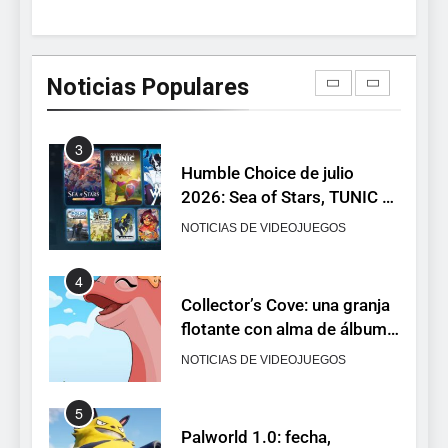
2
Ragnarok Origin: Classic ya
está disponible, y es el único
Noticias Populares
RO F2P-friendly de la saga
NOTICIAS DE VIDEOJUEGOS
3
Humble Choice de julio
2026: Sea of Stars, TUNIC y
Neon White en el mismo
NOTICIAS DE VIDEOJUEGOS
pack
4
Collector’s Cove: una granja
flotante con alma de álbum
de cromos
NOTICIAS DE VIDEOJUEGOS
5
Palworld 1.0: fecha,