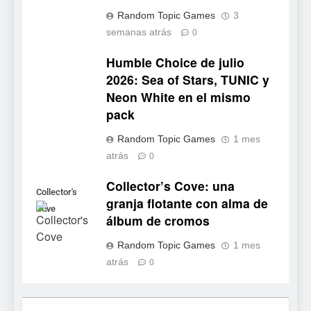
para PC y móviles
NOTICIAS DE VIDEOJUEGOS
Random Topic Games
3
semanas atrás
0
7
Humble Choice de julio
Onimusha: Way of the Sword
2026: Sea of Stars, TUNIC y
ya tiene fecha: Capcom
Neon White en el mismo
lanza demo gratuita y abre
NOTICIAS DE VIDEOJUEGOS
pack
reservas
8
Random Topic Games
1 mes
atrás
No Rest for the Wicked
0
confirma su versión 1.0 para
Collector’s Cove: una
octubre en PS5 y PC
Collector's
NOTICIAS DE VIDEOJUEGOS
granja flotante con alma de
Cove
álbum de cromos
1
Random Topic Games
1 mes
Dungeon Lurker supera las
atrás
0
100.000 listas de deseados
con una demo disponible
NOTICIAS DE VIDEOJUEGOS
hasta el 12 de agosto