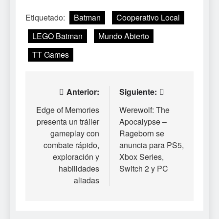
Etiquetado:
Batman
Cooperativo Local
LEGO Batman
Mundo Abierto
TT Games
Navegación
Anterior:
Siguiente:
de
Edge of Memories
Werewolf: The
presenta un tráiler
Apocalypse –
entradas
gameplay con
Rageborn se
combate rápido,
anuncia para PS5,
exploración y
Xbox Series,
habilidades
Switch 2 y PC
aliadas