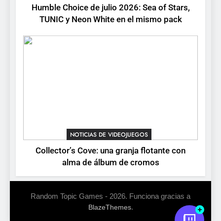
8
Humble Choice de julio 2026: Sea of Stars,
Onimusha: Way of the Sword
TUNIC y Neon White en el mismo pack
ya tiene fecha: Capcom
lanza demo gratuita y abre
NOTICIAS DE VIDEOJUEGOS
reservas
NOTICIAS DE VIDEOJUEGOS
Collector’s Cove: una granja flotante con
alma de álbum de cromos
Random Topic Games - 2026. Funciona gracias a
.
BlazeThemes