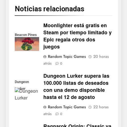
Noticias relacionadas
Moonlighter está gratis en
Steam por tiempo limitado y
Beacon Pines
Epic regala otros dos
juegos
5
Random Topic Games
20 horas
Collector’s Cove: una granja
atrás
0
flotante con alma de álbum
de cromos
Dungeon Lurker supera las
NOTICIAS DE VIDEOJUEGOS
100.000 listas de deseados
Dungeon
con una demo disponible
Lurker
6
hasta el 12 de agosto
Palworld 1.0: fecha,
cambios y todo lo que llega
Random Topic Games
22 horas
con el lanzamiento
NOTICIAS DE VIDEOJUEGOS
atrás
0
completo
Ragnarok Origin: Classic ya