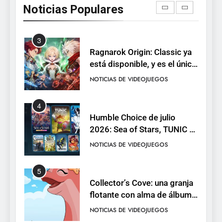
Noticias Populares
con una demo disponible
NOTICIAS DE VIDEOJUEGOS
hasta el 12 de agosto
3
Ragnarok Origin: Classic ya
está disponible, y es el único
RO F2P-friendly de la saga
NOTICIAS DE VIDEOJUEGOS
4
Humble Choice de julio
2026: Sea of Stars, TUNIC y
Neon White en el mismo
NOTICIAS DE VIDEOJUEGOS
pack
5
Collector’s Cove: una granja
flotante con alma de álbum
de cromos
NOTICIAS DE VIDEOJUEGOS