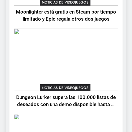
Moonlighter está gratis en
NOTICIAS DE VIDEOJUEGOS
Steam por tiempo limitado y
Moonlighter está gratis en Steam por tiempo
Epic regala otros dos juegos
NOTICIAS DE VIDEOJUEGOS
limitado y Epic regala otros dos juegos
2
Dungeon Lurker supera las
100.000 listas de deseados
con una demo disponible
NOTICIAS DE VIDEOJUEGOS
hasta el 12 de agosto
3
Ragnarok Origin: Classic ya
está disponible, y es el único
NOTICIAS DE VIDEOJUEGOS
RO F2P-friendly de la saga
NOTICIAS DE VIDEOJUEGOS
Dungeon Lurker supera las 100.000 listas de
deseados con una demo disponible hasta el
4
12 de agosto
Humble Choice de julio
2026: Sea of Stars, TUNIC y
Neon White en el mismo