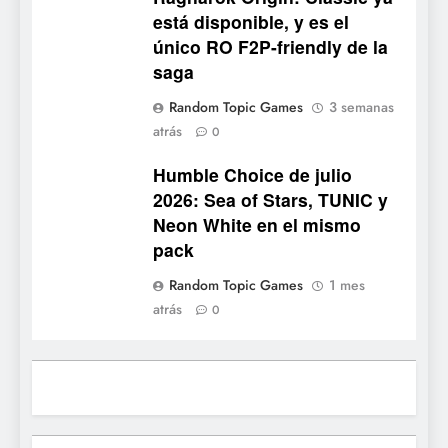
7
está disponible, y es el
Mistbound: Guild Wars
único RO F2P-friendly de la
tendrá su primer CCG digital
saga
para PC y móviles
NOTICIAS DE VIDEOJUEGOS
Random Topic Games
3 semanas
atrás
8
0
Onimusha: Way of the Sword
Humble Choice de julio
ya tiene fecha: Capcom
2026: Sea of Stars, TUNIC y
lanza demo gratuita y abre
NOTICIAS DE VIDEOJUEGOS
Neon White en el mismo
reservas
pack
1
Random Topic Games
1 mes
Moonlighter está gratis en
atrás
0
Steam por tiempo limitado y
Epic regala otros dos juegos
NOTICIAS DE VIDEOJUEGOS
2
Dungeon Lurker supera las
100.000 listas de deseados