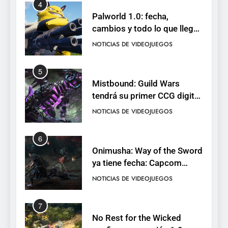
4
Palworld 1.0: fecha,
cambios y todo lo que llega
con el lanzamiento
NOTICIAS DE VIDEOJUEGOS
completo
5
Mistbound: Guild Wars
tendrá su primer CCG digital
para PC y móviles
NOTICIAS DE VIDEOJUEGOS
6
Onimusha: Way of the Sword
ya tiene fecha: Capcom
lanza demo gratuita y abre
NOTICIAS DE VIDEOJUEGOS
reservas
7
No Rest for the Wicked