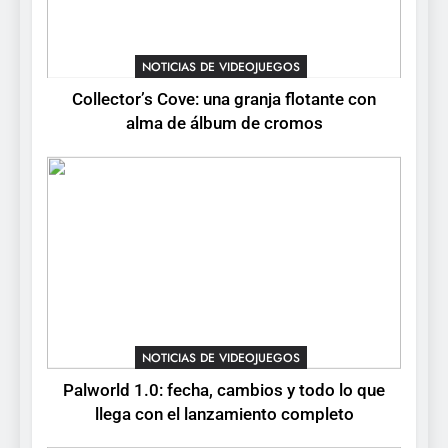
Onimusha: Way of the Sword
ya tiene fecha: Capcom
lanza demo gratuita y abre
NOTICIAS DE VIDEOJUEGOS
NOTICIAS DE VIDEOJUEGOS
reservas
Collector’s Cove: una granja flotante con
7
alma de álbum de cromos
No Rest for the Wicked
confirma su versión 1.0 para
octubre en PS5 y PC
NOTICIAS DE VIDEOJUEGOS
8
Stuntman: Hollywood
devuelve el espectáculo de
la conducción acrobática a
NOTICIAS DE VIDEOJUEGOS
PS5, Xbox Series X|S y PC
NOTICIAS DE VIDEOJUEGOS
Palworld 1.0: fecha, cambios y todo lo que
llega con el lanzamiento completo