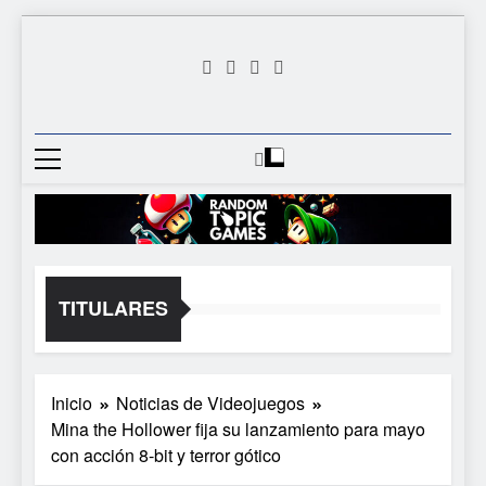
Saltar
al
contenido
Random
Descubre Tu Siguiente
Topic
Videojuego Favorito
Games
TITULARES
Inicio
Noticias de Videojuegos
Mina the Hollower fija su lanzamiento para mayo
con acción 8-bit y terror gótico