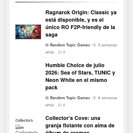
Mistbound: Guild Wars
tendrá su primer CCG digital
Ragnarok Origin: Classic ya
para PC y móviles
NOTICIAS DE VIDEOJUEGOS
está disponible, y es el
único RO F2P-friendly de la
6
saga
Onimusha: Way of the Sword
Random Topic Games
3 semanas
ya tiene fecha: Capcom
atrás
0
lanza demo gratuita y abre
NOTICIAS DE VIDEOJUEGOS
reservas
Humble Choice de julio
2026: Sea of Stars, TUNIC y
7
Neon White en el mismo
No Rest for the Wicked
pack
confirma su versión 1.0 para
octubre en PS5 y PC
NOTICIAS DE VIDEOJUEGOS
Random Topic Games
4 semanas
atrás
0
8
Collector’s Cove: una
Stuntman: Hollywood
Collector's
granja flotante con alma de
devuelve el espectáculo de
Cove
álbum de cromos