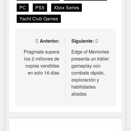
PC
PS5
Xbox Series
Yacht Club Games
Navegación
Anterior:
Siguiente:
de
Pragmata supera
Edge of Memories
los 2 millones de
presenta un tráiler
entradas
copias vendidas
gameplay con
en solo 16 días
combate rápido,
exploración y
habilidades
aliadas