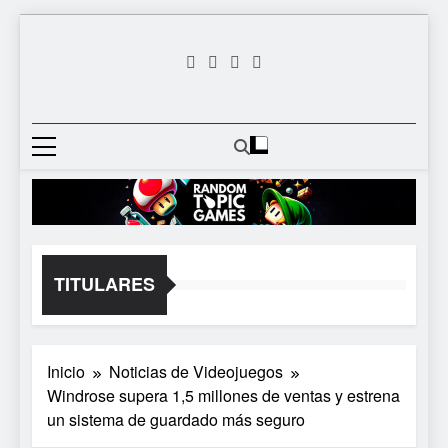
Saltar
al
contenido
Random
Descubre Tu Siguiente
Topic
Videojuego Favorito
Games
TITULARES
Inicio
Noticias de Videojuegos
Windrose supera 1,5 millones de ventas y estrena
un sistema de guardado más seguro