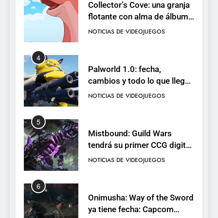
Collector’s Cove: una granja
flotante con alma de álbum
de cromos
NOTICIAS DE VIDEOJUEGOS
4
Palworld 1.0: fecha,
cambios y todo lo que llega
con el lanzamiento
NOTICIAS DE VIDEOJUEGOS
completo
5
Mistbound: Guild Wars
tendrá su primer CCG digital
para PC y móviles
NOTICIAS DE VIDEOJUEGOS
6
Onimusha: Way of the Sword
ya tiene fecha: Capcom