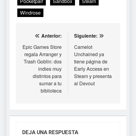
Pocketpair
Sandbox
Steam
Windrose
Navegación
Anterior:
Siguiente:
de
Epic Games Store
Camelot
regala Arranger y
Unchained ya
entradas
Trash Goblin: dos
tiene página de
indies muy
Early Access en
distintos para
Steam y presenta
sumar a tu
al Devout
biblioteca
DEJA UNA RESPUESTA