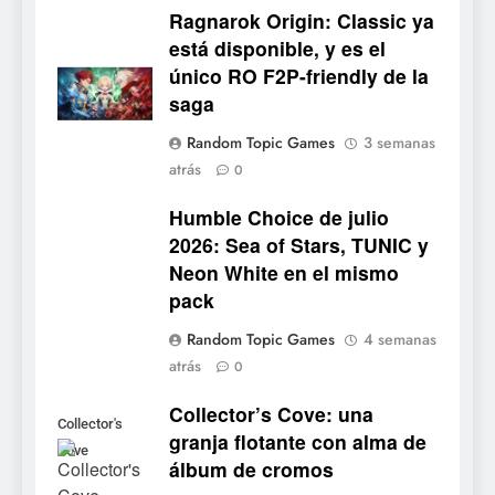
Ragnarok Origin: Classic ya
está disponible, y es el
único RO F2P-friendly de la
5
saga
Mistbound: Guild Wars
Random Topic Games
3 semanas
tendrá su primer CCG digital
atrás
0
para PC y móviles
NOTICIAS DE VIDEOJUEGOS
Humble Choice de julio
2026: Sea of Stars, TUNIC y
6
Neon White en el mismo
Onimusha: Way of the Sword
pack
ya tiene fecha: Capcom
lanza demo gratuita y abre
NOTICIAS DE VIDEOJUEGOS
Random Topic Games
4 semanas
reservas
atrás
0
7
Collector’s Cove: una
No Rest for the Wicked
Collector's
granja flotante con alma de
confirma su versión 1.0 para
Cove
álbum de cromos
octubre en PS5 y PC
NOTICIAS DE VIDEOJUEGOS