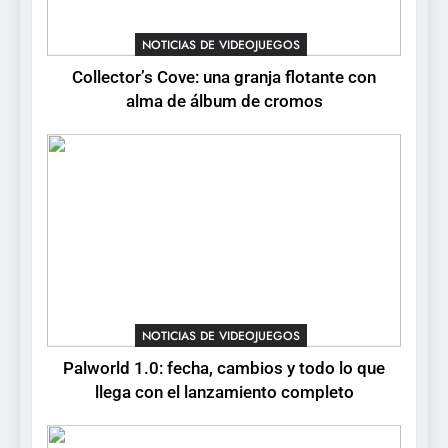
tendrá su primer CCG digital
para PC y móviles
NOTICIAS DE VIDEOJUEGOS
NOTICIAS DE VIDEOJUEGOS
Collector’s Cove: una granja flotante con
6
alma de álbum de cromos
Onimusha: Way of the Sword
ya tiene fecha: Capcom
lanza demo gratuita y abre
NOTICIAS DE VIDEOJUEGOS
reservas
7
No Rest for the Wicked
confirma su versión 1.0 para
octubre en PS5 y PC
NOTICIAS DE VIDEOJUEGOS
NOTICIAS DE VIDEOJUEGOS
8
Palworld 1.0: fecha, cambios y todo lo que
Stuntman: Hollywood
llega con el lanzamiento completo
devuelve el espectáculo de
la conducción acrobática a
NOTICIAS DE VIDEOJUEGOS