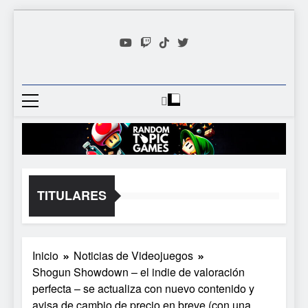
Saltar
al
contenido
Random
Descubre Tu Siguiente
Topic
Videojuego Favorito
Games
TITULARES
Inicio
Noticias de Videojuegos
Shogun Showdown – el indie de valoración
perfecta – se actualiza con nuevo contenido y
avisa de cambio de precio en breve (con una