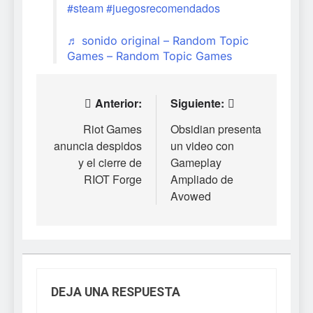
#steam
#juegosrecomendados
♬ sonido original – Random Topic
Games – Random Topic Games
Navegación
Anterior:
Siguiente:
de
Riot Games
Obsidian presenta
anuncia despidos
un video con
entradas
y el cierre de
Gameplay
RIOT Forge
Ampliado de
Avowed
DEJA UNA RESPUESTA