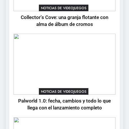
para PC y móviles
NOTICIAS DE VIDEOJUEGOS
NOTICIAS DE VIDEOJUEGOS
Collector’s Cove: una granja flotante con
6
alma de álbum de cromos
Onimusha: Way of the Sword
ya tiene fecha: Capcom
lanza demo gratuita y abre
NOTICIAS DE VIDEOJUEGOS
reservas
7
No Rest for the Wicked
confirma su versión 1.0 para
octubre en PS5 y PC
NOTICIAS DE VIDEOJUEGOS
NOTICIAS DE VIDEOJUEGOS
8
Palworld 1.0: fecha, cambios y todo lo que
Stuntman: Hollywood
llega con el lanzamiento completo
devuelve el espectáculo de
la conducción acrobática a
NOTICIAS DE VIDEOJUEGOS
PS5, Xbox Series X|S y PC