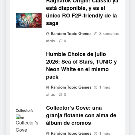
Ragnarok Origin: Classic ya
está disponible, y es el
único RO F2P-friendly de la
5
saga
Mistbound: Guild Wars
Random Topic Games
3 semanas
tendrá su primer CCG digital
atrás
0
para PC y móviles
NOTICIAS DE VIDEOJUEGOS
Humble Choice de julio
2026: Sea of Stars, TUNIC y
6
Neon White en el mismo
Onimusha: Way of the Sword
pack
ya tiene fecha: Capcom
lanza demo gratuita y abre
NOTICIAS DE VIDEOJUEGOS
Random Topic Games
1 mes
reservas
atrás
0
7
Collector’s Cove: una
No Rest for the Wicked
Collector's
granja flotante con alma de
confirma su versión 1.0 para
Cove
álbum de cromos
octubre en PS5 y PC
NOTICIAS DE VIDEOJUEGOS
Random Topic Games
1 mes