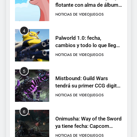
flotante con alma de álbum
de cromos
NOTICIAS DE VIDEOJUEGOS
4
Palworld 1.0: fecha,
cambios y todo lo que llega
con el lanzamiento
NOTICIAS DE VIDEOJUEGOS
completo
5
Mistbound: Guild Wars
tendrá su primer CCG digital
para PC y móviles
NOTICIAS DE VIDEOJUEGOS
6
Onimusha: Way of the Sword
ya tiene fecha: Capcom
lanza demo gratuita y abre
NOTICIAS DE VIDEOJUEGOS