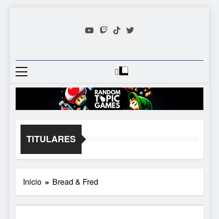
Saltar
al
contenido
Random
Descubre Tu Siguiente
Topic
Videojuego Favorito
Games
TITULARES
Inicio
Bread & Fred