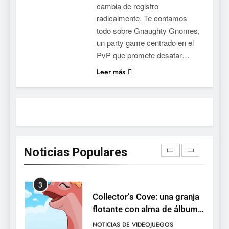
cambia de registro
devuelve el espectáculo de
radicalmente. Te contamos
la conducción acrobática a
NOTICIAS DE VIDEOJUEGOS
todo sobre Gnaughty Gnomes,
PS5, Xbox Series X|S y PC
un party game centrado en el
1
PvP que promete desatar…
Ragnarok Origin: Classic ya
Leer más
está disponible, y es el único
RO F2P-friendly de la saga
NOTICIAS DE VIDEOJUEGOS
2
Humble Choice de julio
2026: Sea of Stars, TUNIC y
Noticias Populares
Neon White en el mismo
NOTICIAS DE VIDEOJUEGOS
pack
3
Collector’s Cove: una granja
flotante con alma de álbum
de cromos
NOTICIAS DE VIDEOJUEGOS