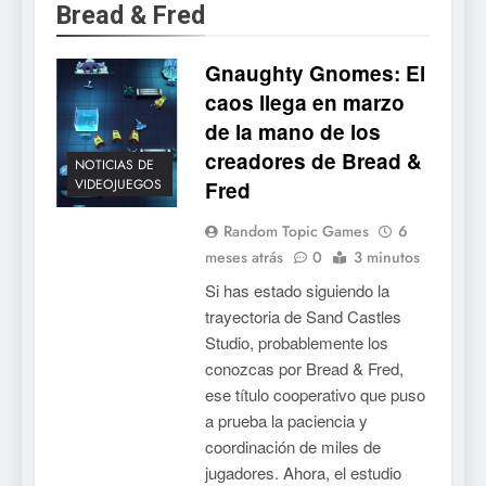
Bread & Fred
5
Mistbound: Guild Wars
Gnaughty Gnomes: El
tendrá su primer CCG digital
para PC y móviles
caos llega en marzo
NOTICIAS DE VIDEOJUEGOS
de la mano de los
creadores de Bread &
6
NOTICIAS DE
VIDEOJUEGOS
Fred
Onimusha: Way of the Sword
ya tiene fecha: Capcom
Random Topic Games
6
lanza demo gratuita y abre
NOTICIAS DE VIDEOJUEGOS
meses atrás
0
3 minutos
reservas
Si has estado siguiendo la
7
trayectoria de Sand Castles
No Rest for the Wicked
Studio, probablemente los
confirma su versión 1.0 para
conozcas por Bread & Fred,
octubre en PS5 y PC
NOTICIAS DE VIDEOJUEGOS
ese título cooperativo que puso
a prueba la paciencia y
8
coordinación de miles de
jugadores. Ahora, el estudio
Stuntman: Hollywood