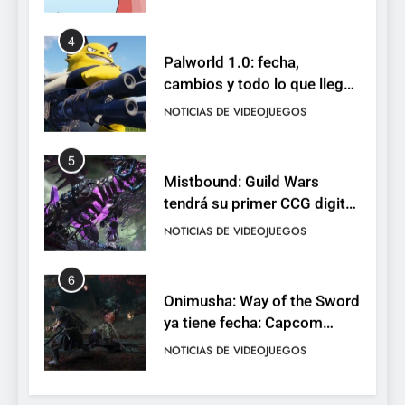
4
Palworld 1.0: fecha,
cambios y todo lo que llega
con el lanzamiento
NOTICIAS DE VIDEOJUEGOS
completo
5
Mistbound: Guild Wars
tendrá su primer CCG digital
para PC y móviles
NOTICIAS DE VIDEOJUEGOS
6
Onimusha: Way of the Sword
ya tiene fecha: Capcom
lanza demo gratuita y abre
NOTICIAS DE VIDEOJUEGOS
reservas
7