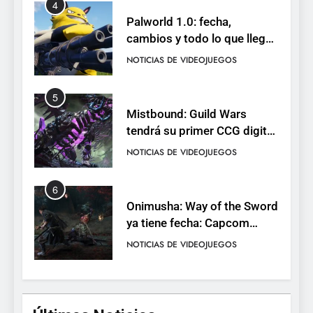
4
Palworld 1.0: fecha,
cambios y todo lo que llega
con el lanzamiento
NOTICIAS DE VIDEOJUEGOS
completo
5
Mistbound: Guild Wars
tendrá su primer CCG digital
para PC y móviles
NOTICIAS DE VIDEOJUEGOS
6
Onimusha: Way of the Sword
ya tiene fecha: Capcom
lanza demo gratuita y abre
NOTICIAS DE VIDEOJUEGOS
reservas
7
No Rest for the Wicked