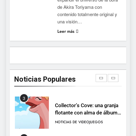
NOTICIAS DE VIDEOJUEGOS
de Akira Toriyama con
PS5, Xbox Series X|S y PC
contenido totalmente original y
1
una visión…
Ragnarok Origin: Classic ya
Leer más
está disponible, y es el único
RO F2P-friendly de la saga
NOTICIAS DE VIDEOJUEGOS
2
Humble Choice de julio
2026: Sea of Stars, TUNIC y
Noticias Populares
Neon White en el mismo
NOTICIAS DE VIDEOJUEGOS
pack
3
Collector’s Cove: una granja
flotante con alma de álbum
de cromos
NOTICIAS DE VIDEOJUEGOS