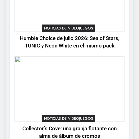
3
Collector’s Cove: una granja
flotante con alma de álbum
NOTICIAS DE VIDEOJUEGOS
de cromos
NOTICIAS DE VIDEOJUEGOS
Humble Choice de julio 2026: Sea of Stars,
TUNIC y Neon White en el mismo pack
4
Palworld 1.0: fecha,
cambios y todo lo que llega
con el lanzamiento
NOTICIAS DE VIDEOJUEGOS
completo
5
Mistbound: Guild Wars
tendrá su primer CCG digital
para PC y móviles
NOTICIAS DE VIDEOJUEGOS
NOTICIAS DE VIDEOJUEGOS
Collector’s Cove: una granja flotante con
6
alma de álbum de cromos