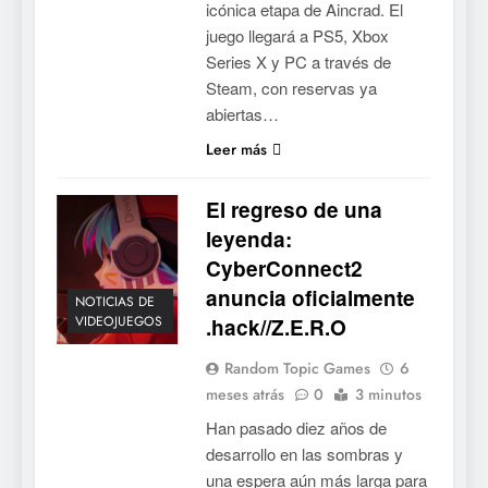
icónica etapa de Aincrad. El
juego llegará a PS5, Xbox
Series X y PC a través de
Steam, con reservas ya
abiertas…
Leer más
El regreso de una
leyenda:
CyberConnect2
anuncia oficialmente
NOTICIAS DE
VIDEOJUEGOS
.hack//Z.E.R.O
Random Topic Games
6
meses atrás
0
3 minutos
Han pasado diez años de
desarrollo en las sombras y
una espera aún más larga para