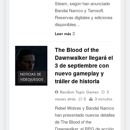
Steam, según han anunciado
Bandai Namco y Tamsoft.
Reservas digitales y ediciones
disponibles…
Leer más
The Blood of the
Dawnwalker llegará el
3 de septiembre con
nuevo gameplay y
NOTICIAS DE
VIDEOJUEGOS
tráiler de historia
Random Topic Games
3
meses atrás
0
3 minutos
Rebel Wolves y Bandai Namco
han presentado nuevos detalles
de The Blood of the
Dawnwalker, el RPG de acción