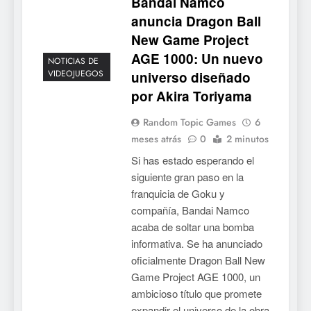
Bandai Namco
Mistbound: Guild Wars
anuncia Dragon Ball
tendrá su primer CCG digital
para PC y móviles
New Game Project
NOTICIAS DE VIDEOJUEGOS
AGE 1000: Un nuevo
NOTICIAS DE
VIDEOJUEGOS
universo diseñado
6
por Akira Toriyama
Onimusha: Way of the Sword
ya tiene fecha: Capcom
Random Topic Games
6
lanza demo gratuita y abre
NOTICIAS DE VIDEOJUEGOS
meses atrás
0
2 minutos
reservas
Si has estado esperando el
7
siguiente gran paso en la
No Rest for the Wicked
franquicia de Goku y
confirma su versión 1.0 para
compañía, Bandai Namco
octubre en PS5 y PC
NOTICIAS DE VIDEOJUEGOS
acaba de soltar una bomba
informativa. Se ha anunciado
8
oficialmente Dragon Ball New
Game Project AGE 1000, un
Stuntman: Hollywood
ambicioso título que promete
devuelve el espectáculo de
expandir el universo de la obra
la conducción acrobática a