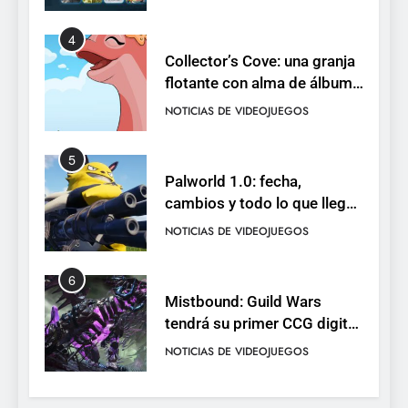
pack
4
Collector’s Cove: una granja
flotante con alma de álbum
de cromos
NOTICIAS DE VIDEOJUEGOS
5
Palworld 1.0: fecha,
cambios y todo lo que llega
con el lanzamiento
NOTICIAS DE VIDEOJUEGOS
completo
6
Mistbound: Guild Wars
tendrá su primer CCG digital
para PC y móviles
NOTICIAS DE VIDEOJUEGOS
7