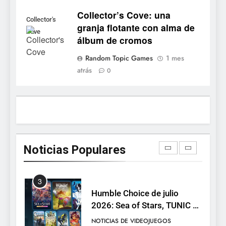
confirma su versión 1.0 para
Collector’s Cove: una
octubre en PS5 y PC
Collector's
NOTICIAS DE VIDEOJUEGOS
granja flotante con alma de
Cove
álbum de cromos
1
Random Topic Games
1 mes
Dungeon Lurker supera las
atrás
0
100.000 listas de deseados
con una demo disponible
NOTICIAS DE VIDEOJUEGOS
hasta el 12 de agosto
2
Ragnarok Origin: Classic ya
está disponible, y es el único
Noticias Populares
RO F2P-friendly de la saga
NOTICIAS DE VIDEOJUEGOS
3
Humble Choice de julio
2026: Sea of Stars, TUNIC y
Neon White en el mismo
NOTICIAS DE VIDEOJUEGOS