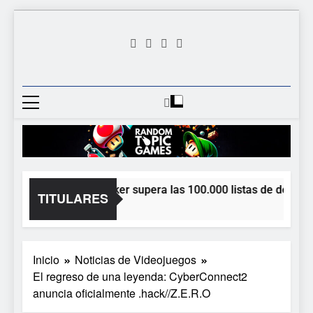
Saltar
al
contenido
Random
Descubre Tu Siguiente
Topic
Videojuego Favorito
Games
Dungeon Lurker supera las 100.000 listas de deseados
TITULARES
2 Horas Atrás
Inicio
Noticias de Videojuegos
El regreso de una leyenda: CyberConnect2
anuncia oficialmente .hack//Z.E.R.O