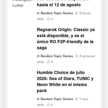
5
hasta el 12 de agosto
Palworld 1.0: fecha,
Random Topic Games
2 horas
cambios y todo lo que llega
atrás
0
con el lanzamiento
NOTICIAS DE VIDEOJUEGOS
completo
Ragnarok Origin: Classic ya
está disponible, y es el
6
único RO F2P-friendly de la
Mistbound: Guild Wars
saga
tendrá su primer CCG digital
para PC y móviles
NOTICIAS DE VIDEOJUEGOS
Random Topic Games
3 semanas
atrás
0
7
Humble Choice de julio
Onimusha: Way of the Sword
2026: Sea of Stars, TUNIC y
ya tiene fecha: Capcom
Neon White en el mismo
lanza demo gratuita y abre
NOTICIAS DE VIDEOJUEGOS
pack
reservas
8
Random Topic Games
1 mes
atrás
No Rest for the Wicked
0