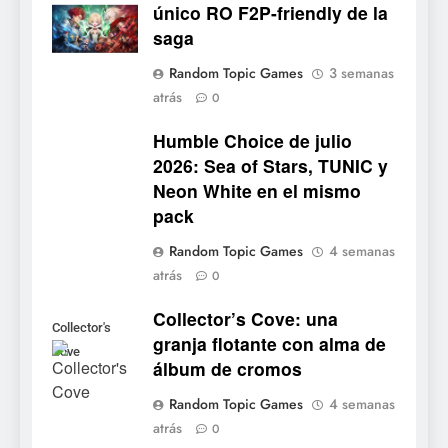
único RO F2P-friendly de la
5
saga
Mistbound: Guild Wars
Random Topic Games
3 semanas
tendrá su primer CCG digital
atrás
0
para PC y móviles
NOTICIAS DE VIDEOJUEGOS
Humble Choice de julio
2026: Sea of Stars, TUNIC y
6
Neon White en el mismo
Onimusha: Way of the Sword
pack
ya tiene fecha: Capcom
lanza demo gratuita y abre
NOTICIAS DE VIDEOJUEGOS
Random Topic Games
4 semanas
reservas
atrás
0
7
Collector’s Cove: una
No Rest for the Wicked
Collector's
granja flotante con alma de
confirma su versión 1.0 para
Cove
álbum de cromos
octubre en PS5 y PC
NOTICIAS DE VIDEOJUEGOS
Random Topic Games
4 semanas
atrás
8
0