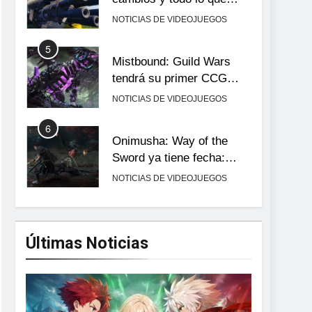
llega con el lanzamiento
NOTICIAS DE VIDEOJUEGOS
completo
5
Mistbound: Guild Wars
tendrá su primer CCG
digital para PC y móviles
NOTICIAS DE VIDEOJUEGOS
6
Onimusha: Way of the
Sword ya tiene fecha:
Capcom lanza demo
NOTICIAS DE VIDEOJUEGOS
gratuita y abre reservas
7
No Rest for the Wicked
confirma su versión 1.0
Últimas Noticias
para octubre en PS5 y PC
NOTICIAS DE VIDEOJUEGOS
8
Stuntman: Hollywood