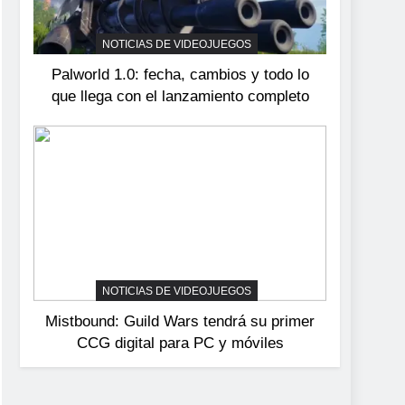
devuelve el espectáculo
de la conducción
NOTICIAS DE VIDEOJUEGOS
NOTICIAS DE VIDEOJUEGOS
acrobática a PS5, Xbox
Palworld 1.0: fecha, cambios y todo lo
Series X|S y PC
que llega con el lanzamiento completo
NOTICIAS DE VIDEOJUEGOS
Mistbound: Guild Wars tendrá su primer
CCG digital para PC y móviles