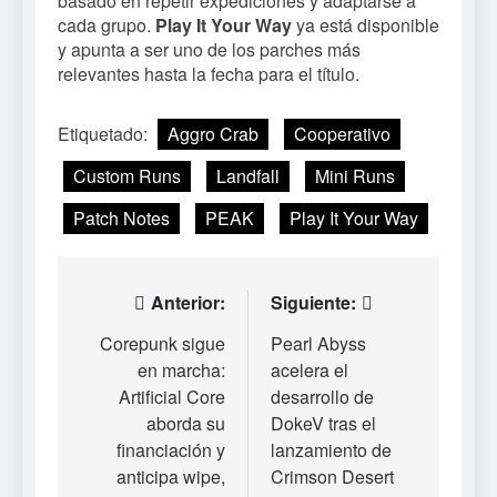
basado en repetir expediciones y adaptarse a
cada grupo.
Play It Your Way
ya está disponible
y apunta a ser uno de los parches más
relevantes hasta la fecha para el título.
Etiquetado:
Aggro Crab
Cooperativo
Custom Runs
Landfall
Mini Runs
Patch Notes
PEAK
Play It Your Way
Navegación
Anterior:
Siguiente:
de
Corepunk sigue
Pearl Abyss
en marcha:
acelera el
entradas
Artificial Core
desarrollo de
aborda su
DokeV tras el
financiación y
lanzamiento de
anticipa wipe,
Crimson Desert