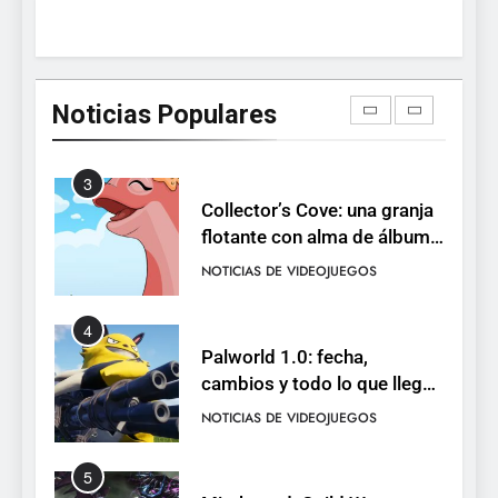
2
Humble Choice de julio
2026: Sea of Stars, TUNIC y
Noticias Populares
Neon White en el mismo
NOTICIAS DE VIDEOJUEGOS
pack
3
Collector’s Cove: una granja
flotante con alma de álbum
de cromos
NOTICIAS DE VIDEOJUEGOS
4
Palworld 1.0: fecha,
cambios y todo lo que llega
con el lanzamiento
NOTICIAS DE VIDEOJUEGOS
completo
5