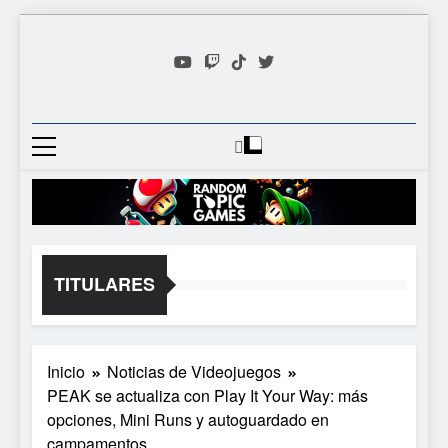
Saltar
al
contenido
Random
Descubre Tu Siguiente
Topic
Videojuego Favorito
Games
TITULARES
Inicio
Noticias de Videojuegos
PEAK se actualiza con Play It Your Way: más
opciones, Mini Runs y autoguardado en
campamentos