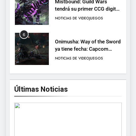
Mistbound: Guild Wars
tendrá su primer CCG digital
para PC y móviles
NOTICIAS DE VIDEOJUEGOS
6
Onimusha: Way of the Sword
ya tiene fecha: Capcom
lanza demo gratuita y abre
NOTICIAS DE VIDEOJUEGOS
reservas
7
No Rest for the Wicked
Últimas Noticias
confirma su versión 1.0 para
octubre en PS5 y PC
NOTICIAS DE VIDEOJUEGOS
8
Stuntman: Hollywood
devuelve el espectáculo de