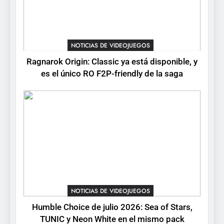
la conducción acrobática a
NOTICIAS DE VIDEOJUEGOS
PS5, Xbox Series X|S y PC
1
Ragnarok Origin: Classic ya
NOTICIAS DE VIDEOJUEGOS
está disponible, y es el único
Ragnarok Origin: Classic ya está disponible, y
RO F2P-friendly de la saga
NOTICIAS DE VIDEOJUEGOS
es el único RO F2P-friendly de la saga
2
Humble Choice de julio
2026: Sea of Stars, TUNIC y
Neon White en el mismo
NOTICIAS DE VIDEOJUEGOS
pack
3
Collector’s Cove: una granja
flotante con alma de álbum
NOTICIAS DE VIDEOJUEGOS
de cromos
NOTICIAS DE VIDEOJUEGOS
Humble Choice de julio 2026: Sea of Stars,
TUNIC y Neon White en el mismo pack