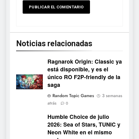
Noticias relacionadas
Ragnarok Origin: Classic ya
está disponible, y es el
único RO F2P-friendly de la
5
saga
Mistbound: Guild Wars
Random Topic Games
3 semanas
tendrá su primer CCG digital
atrás
0
para PC y móviles
NOTICIAS DE VIDEOJUEGOS
Humble Choice de julio
2026: Sea of Stars, TUNIC y
6
Neon White en el mismo
Onimusha: Way of the Sword