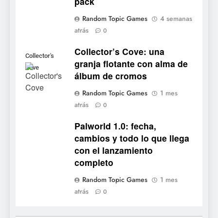
pack
ya tiene fecha: Capcom
lanza demo gratuita y abre
NOTICIAS DE VIDEOJUEGOS
Random Topic Games
4 semanas
reservas
atrás
0
7
Collector’s Cove: una
No Rest for the Wicked
Collector's
granja flotante con alma de
confirma su versión 1.0 para
Cove
álbum de cromos
octubre en PS5 y PC
NOTICIAS DE VIDEOJUEGOS
Random Topic Games
1 mes
atrás
8
0
Stuntman: Hollywood
Palworld 1.0: fecha,
devuelve el espectáculo de
cambios y todo lo que llega
la conducción acrobática a
NOTICIAS DE VIDEOJUEGOS
con el lanzamiento
PS5, Xbox Series X|S y PC
completo
1
Random Topic Games
1 mes
Ragnarok Origin: Classic ya
atrás
0
está disponible, y es el único
RO F2P-friendly de la saga
NOTICIAS DE VIDEOJUEGOS