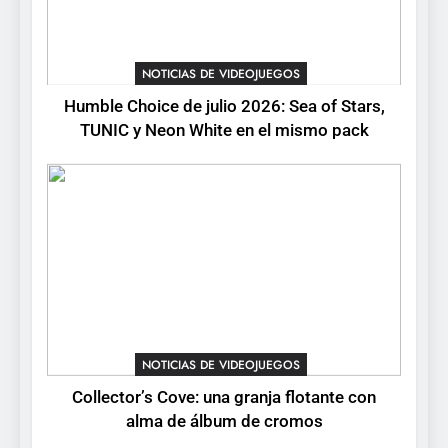
8
Onimusha: Way of the Sword
ya tiene fecha: Capcom
NOTICIAS DE VIDEOJUEGOS
lanza demo gratuita y abre
NOTICIAS DE VIDEOJUEGOS
reservas
Humble Choice de julio 2026: Sea of Stars,
TUNIC y Neon White en el mismo pack
NOTICIAS DE VIDEOJUEGOS
Collector’s Cove: una granja flotante con
alma de álbum de cromos