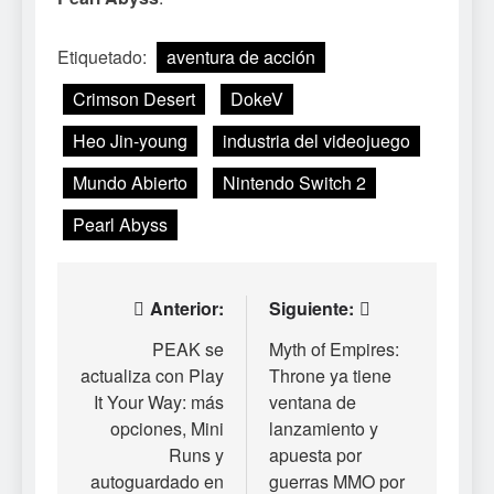
Etiquetado:
aventura de acción
Crimson Desert
DokeV
Heo Jin-young
industria del videojuego
Mundo Abierto
Nintendo Switch 2
Pearl Abyss
Navegación
Anterior:
Siguiente:
de
PEAK se
Myth of Empires:
actualiza con Play
Throne ya tiene
entradas
It Your Way: más
ventana de
opciones, Mini
lanzamiento y
Runs y
apuesta por
autoguardado en
guerras MMO por