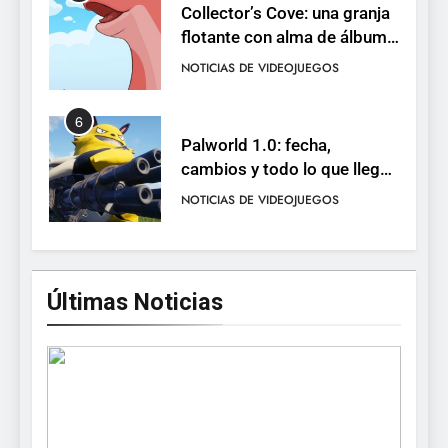
6
Palworld 1.0: fecha,
cambios y todo lo que llega
con el lanzamiento
NOTICIAS DE VIDEOJUEGOS
completo
7
Mistbound: Guild Wars
tendrá su primer CCG digital
para PC y móviles
NOTICIAS DE VIDEOJUEGOS
8
Últimas Noticias
Onimusha: Way of the Sword
ya tiene fecha: Capcom
lanza demo gratuita y abre
NOTICIAS DE VIDEOJUEGOS
reservas
1