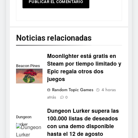
Noticias relacionadas
Moonlighter está gratis en
5
Steam por tiempo limitado y
Collector’s Cove: una granja
Beacon Pines
Epic regala otros dos
flotante con alma de álbum
juegos
de cromos
NOTICIAS DE VIDEOJUEGOS
Random Topic Games
4 horas
atrás
0
6
Palworld 1.0: fecha,
Dungeon Lurker supera las
cambios y todo lo que llega
100.000 listas de deseados
Dungeon
con el lanzamiento
NOTICIAS DE VIDEOJUEGOS
con una demo disponible
Lurker
completo
hasta el 12 de agosto