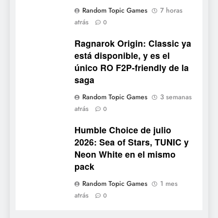
7
Random Topic Games
7 horas
Mistbound: Guild Wars
atrás
0
tendrá su primer CCG digital
para PC y móviles
NOTICIAS DE VIDEOJUEGOS
Ragnarok Origin: Classic ya
está disponible, y es el
8
único RO F2P-friendly de la
Onimusha: Way of the Sword
saga
ya tiene fecha: Capcom
Random Topic Games
3 semanas
lanza demo gratuita y abre
NOTICIAS DE VIDEOJUEGOS
atrás
0
reservas
Humble Choice de julio
1
2026: Sea of Stars, TUNIC y
Moonlighter está gratis en
Neon White en el mismo
Steam por tiempo limitado y
pack
Epic regala otros dos juegos
NOTICIAS DE VIDEOJUEGOS
Random Topic Games
1 mes
2
atrás
0
Dungeon Lurker supera las
100.000 listas de deseados