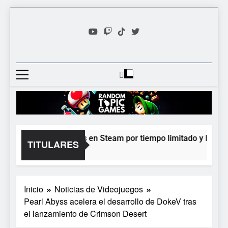
Saltar
al
contenido
Random
Descubre Tu Siguiente
Topic
Videojuego Favorito
Games
onlighter está gratis en Steam por tiempo limitado y Epic rega
TITULARES
oras Atrás
Inicio
Noticias de Videojuegos
Pearl Abyss acelera el desarrollo de DokeV tras
el lanzamiento de Crimson Desert