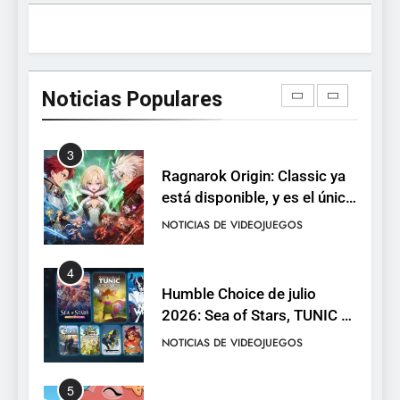
con una demo disponible
NOTICIAS DE VIDEOJUEGOS
hasta el 12 de agosto
3
Noticias Populares
Ragnarok Origin: Classic ya
está disponible, y es el único
RO F2P-friendly de la saga
NOTICIAS DE VIDEOJUEGOS
4
Humble Choice de julio
2026: Sea of Stars, TUNIC y
Neon White en el mismo
NOTICIAS DE VIDEOJUEGOS
pack
5
Collector’s Cove: una granja
flotante con alma de álbum
de cromos
NOTICIAS DE VIDEOJUEGOS