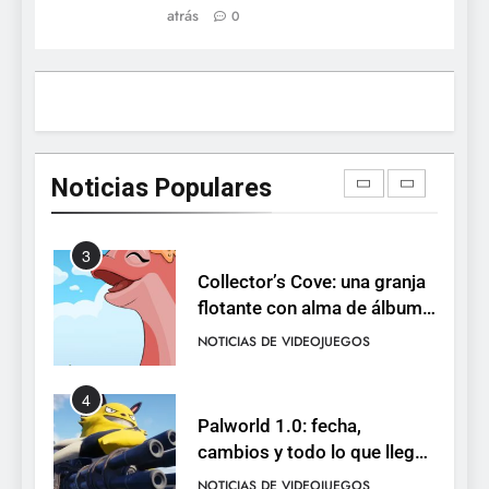
atrás
0
está disponible, y es el único
RO F2P-friendly de la saga
NOTICIAS DE VIDEOJUEGOS
2
Humble Choice de julio
2026: Sea of Stars, TUNIC y
Noticias Populares
Neon White en el mismo
NOTICIAS DE VIDEOJUEGOS
pack
3
Collector’s Cove: una granja
flotante con alma de álbum
de cromos
NOTICIAS DE VIDEOJUEGOS
4
Palworld 1.0: fecha,
cambios y todo lo que llega
con el lanzamiento
NOTICIAS DE VIDEOJUEGOS