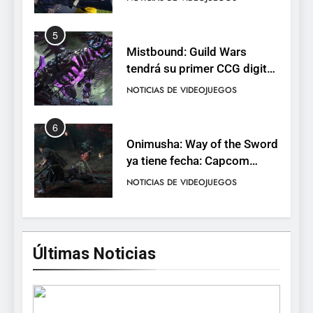
completo
5
Mistbound: Guild Wars
tendrá su primer CCG digital
para PC y móviles
NOTICIAS DE VIDEOJUEGOS
6
Onimusha: Way of the Sword
ya tiene fecha: Capcom
lanza demo gratuita y abre
NOTICIAS DE VIDEOJUEGOS
reservas
7
No Rest for the Wicked
Últimas Noticias
confirma su versión 1.0 para
octubre en PS5 y PC
NOTICIAS DE VIDEOJUEGOS
8