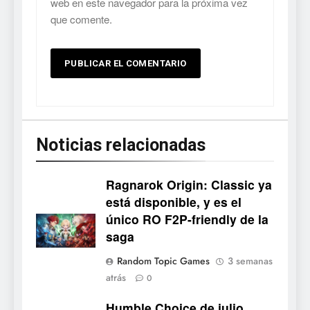
web en este navegador para la próxima vez
que comente.
Noticias relacionadas
Ragnarok Origin: Classic ya
está disponible, y es el
único RO F2P-friendly de la
5
saga
Mistbound: Guild Wars
Random Topic Games
3 semanas
tendrá su primer CCG digital
atrás
0
para PC y móviles
NOTICIAS DE VIDEOJUEGOS
Humble Choice de julio