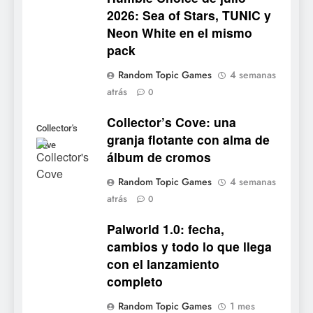
2026: Sea of Stars, TUNIC y
6
Neon White en el mismo
Onimusha: Way of the Sword
pack
ya tiene fecha: Capcom
lanza demo gratuita y abre
NOTICIAS DE VIDEOJUEGOS
Random Topic Games
4 semanas
reservas
atrás
0
7
Collector’s Cove: una
No Rest for the Wicked
Collector's
granja flotante con alma de
confirma su versión 1.0 para
Cove
álbum de cromos
octubre en PS5 y PC
NOTICIAS DE VIDEOJUEGOS
Random Topic Games
4 semanas
atrás
8
0
Stuntman: Hollywood
Palworld 1.0: fecha,
devuelve el espectáculo de
cambios y todo lo que llega
la conducción acrobática a
NOTICIAS DE VIDEOJUEGOS
con el lanzamiento
PS5, Xbox Series X|S y PC
completo
1
Random Topic Games
1 mes
Ragnarok Origin: Classic ya