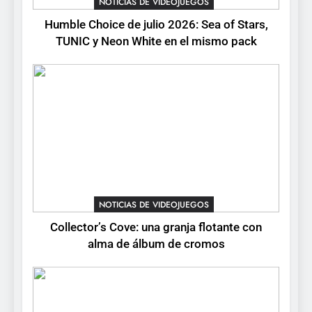
NOTICIAS DE VIDEOJUEGOS
de cromos
NOTICIAS DE VIDEOJUEGOS
Humble Choice de julio 2026: Sea of Stars,
TUNIC y Neon White en el mismo pack
4
Palworld 1.0: fecha,
cambios y todo lo que llega
con el lanzamiento
NOTICIAS DE VIDEOJUEGOS
completo
5
Mistbound: Guild Wars
tendrá su primer CCG digital
para PC y móviles
NOTICIAS DE VIDEOJUEGOS
NOTICIAS DE VIDEOJUEGOS
Collector’s Cove: una granja flotante con
6
alma de álbum de cromos
Onimusha: Way of the Sword
ya tiene fecha: Capcom
lanza demo gratuita y abre
NOTICIAS DE VIDEOJUEGOS
reservas