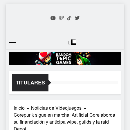
Saltar
al
contenido
Random
Descubre Tu Siguiente
Topic
Videojuego Favorito
Games
TITULARES
Inicio
Noticias de Videojuegos
Corepunk sigue en marcha: Artificial Core aborda
su financiación y anticipa wipe, guilds y la raid
Depot