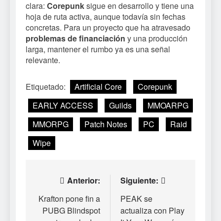
clara:
Corepunk
sigue en desarrollo y tiene una
hoja de ruta activa, aunque todavía sin fechas
concretas. Para un proyecto que ha atravesado
problemas de financiación
y una producción
larga, mantener el rumbo ya es una señal
relevante.
Etiquetado:
Artificial Core
Corepunk
EARLY ACCESS
Guilds
MMOARPG
MMORPG
Patch Notes
PC
Raid
Wipe
Navegación
Anterior:
Siguiente:
de
Krafton pone fin a
PEAK se
PUBG Blindspot
actualiza con Play
entradas