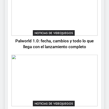
7
No Rest for the Wicked
confirma su versión 1.0 para
octubre en PS5 y PC
NOTICIAS DE VIDEOJUEGOS
NOTICIAS DE VIDEOJUEGOS
8
Palworld 1.0: fecha, cambios y todo lo que
Stuntman: Hollywood
llega con el lanzamiento completo
devuelve el espectáculo de
la conducción acrobática a
NOTICIAS DE VIDEOJUEGOS
PS5, Xbox Series X|S y PC
NOTICIAS DE VIDEOJUEGOS