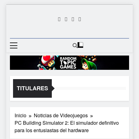
Saltar
al
contenido
Random
Descubre Tu Siguiente
Topic
Videojuego Favorito
Games
TITULARES
Inicio
Noticias de Videojuegos
PC Building Simulator 2: El simulador definitivo
para los entusiastas del hardware