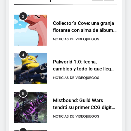
NOTICIAS DE VIDEOJUEGOS
pack
3
Collector’s Cove: una granja
flotante con alma de álbum
de cromos
NOTICIAS DE VIDEOJUEGOS
4
Palworld 1.0: fecha,
cambios y todo lo que llega
con el lanzamiento
NOTICIAS DE VIDEOJUEGOS
completo
5
Mistbound: Guild Wars
tendrá su primer CCG digital
para PC y móviles
NOTICIAS DE VIDEOJUEGOS