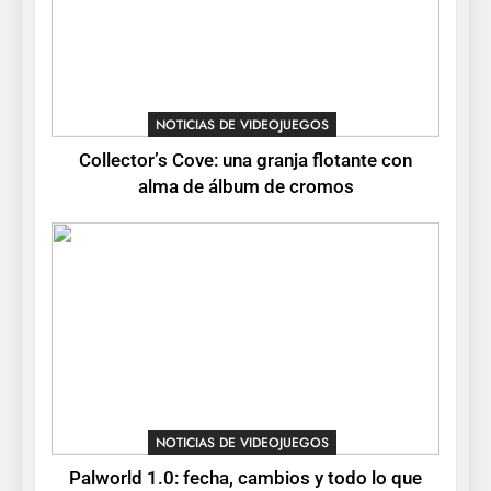
5
Mistbound: Guild Wars
tendrá su primer CCG digital
para PC y móviles
NOTICIAS DE VIDEOJUEGOS
NOTICIAS DE VIDEOJUEGOS
Collector’s Cove: una granja flotante con
6
alma de álbum de cromos
Onimusha: Way of the Sword
ya tiene fecha: Capcom
lanza demo gratuita y abre
NOTICIAS DE VIDEOJUEGOS
reservas
7
No Rest for the Wicked
confirma su versión 1.0 para
octubre en PS5 y PC
NOTICIAS DE VIDEOJUEGOS
NOTICIAS DE VIDEOJUEGOS
8
Palworld 1.0: fecha, cambios y todo lo que