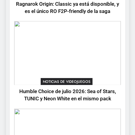
Ragnarok Origin: Classic ya está disponible, y
RO F2P-friendly de la saga
NOTICIAS DE VIDEOJUEGOS
es el único RO F2P-friendly de la saga
2
Humble Choice de julio
2026: Sea of Stars, TUNIC y
Neon White en el mismo
NOTICIAS DE VIDEOJUEGOS
pack
3
Collector’s Cove: una granja
flotante con alma de álbum
NOTICIAS DE VIDEOJUEGOS
de cromos
NOTICIAS DE VIDEOJUEGOS
Humble Choice de julio 2026: Sea of Stars,
TUNIC y Neon White en el mismo pack
4
Palworld 1.0: fecha,
cambios y todo lo que llega
con el lanzamiento
NOTICIAS DE VIDEOJUEGOS
completo