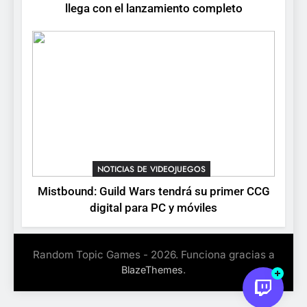
Stuntman: Hollywood
llega con el lanzamiento completo
devuelve el espectáculo de
la conducción acrobática a
NOTICIAS DE VIDEOJUEGOS
PS5, Xbox Series X|S y PC
NOTICIAS DE VIDEOJUEGOS
Mistbound: Guild Wars tendrá su primer CCG
digital para PC y móviles
Random Topic Games - 2026. Funciona gracias a
.
BlazeThemes