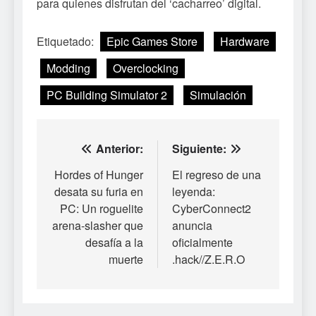
para quienes disfrutan del ‘cacharreo’ digital.
Etiquetado:
Epic Games Store
Hardware
Modding
Overclocking
PC Building Simulator 2
Simulación
Navegación
Anterior:
Siguiente:
de
Hordes of Hunger
El regreso de una
desata su furia en
leyenda:
entradas
PC: Un roguelite
CyberConnect2
arena-slasher que
anuncia
desafía a la
oficialmente
muerte
.hack//Z.E.R.O