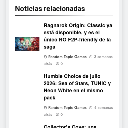
Noticias relacionadas
Ragnarok Origin: Classic ya
está disponible, y es el
único RO F2P-friendly de la
5
saga
Mistbound: Guild Wars
Random Topic Games
3 semanas
tendrá su primer CCG digital
atrás
0
para PC y móviles
NOTICIAS DE VIDEOJUEGOS
Humble Choice de julio
2026: Sea of Stars, TUNIC y
6
Neon White en el mismo
Onimusha: Way of the Sword
pack
ya tiene fecha: Capcom
lanza demo gratuita y abre
NOTICIAS DE VIDEOJUEGOS
Random Topic Games
4 semanas
reservas
atrás
0
7
Collector’s Cove: una
No Rest for the Wicked