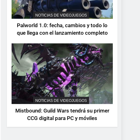
devuelve el espectáculo
de la conducción
NOTICIAS DE VIDEOJUEGOS
NOTICIAS DE VIDEOJUEGOS
acrobática a PS5, Xbox
Palworld 1.0: fecha, cambios y todo lo
Series X|S y PC
que llega con el lanzamiento completo
NOTICIAS DE VIDEOJUEGOS
Mistbound: Guild Wars tendrá su primer
CCG digital para PC y móviles