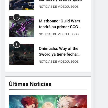
llega con el lanzamiento
NOTICIAS DE VIDEOJUEGOS
completo
5
Mistbound: Guild Wars
tendrá su primer CCG
digital para PC y móviles
NOTICIAS DE VIDEOJUEGOS
6
Onimusha: Way of the
Sword ya tiene fecha:
Capcom lanza demo
NOTICIAS DE VIDEOJUEGOS
gratuita y abre reservas
7
No Rest for the Wicked
confirma su versión 1.0
Últimas Noticias
para octubre en PS5 y PC
NOTICIAS DE VIDEOJUEGOS
8
Stuntman: Hollywood