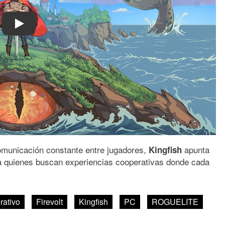
Play
comunicación constante entre jugadores,
apunta
Kingfish
a quienes buscan experiencias cooperativas donde cada
rativo
Firevolt
Kingfish
PC
ROGUELITE