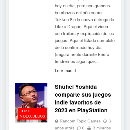
hoy en día, pero con grandes
bombazos del año como
Tekken 8 o la nueva entrega de
Like a Dragon. Aquí el video
con trailers y explicación de los
juegos: Aquí el listado completo
de lo confirmado hoy día
(seguramente durante Enero
tendremos algún que…
Leer más
Shuhei Yoshida
comparte sus juegos
indie favoritos de
2023 en PlayStation
TOP DE
VIDEOJUEGOS
Random Topic Games
3
años atrás
0
3 minutos