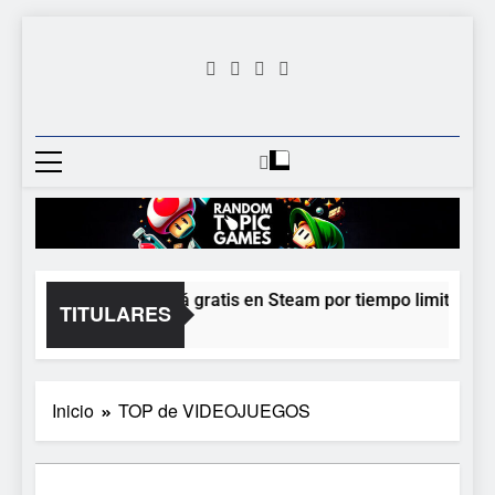
Saltar
al
contenido
Random
Descubre Tu Siguiente
Topic
Videojuego Favorito
Games
Moonlighter está gratis en Steam por tiempo limitado y E
TITULARES
20 Horas Atrás
Inicio
TOP de VIDEOJUEGOS