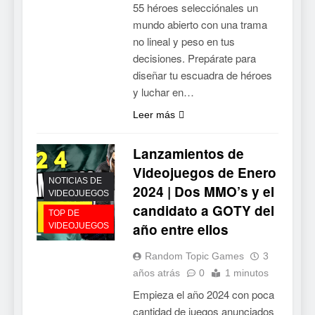
55 héroes selecciónales un
mundo abierto con una trama
no lineal y peso en tus
decisiones. Prepárate para
diseñar tu escuadra de héroes
y luchar en…
Leer más
Lanzamientos de
Videojuegos de Enero
NOTICIAS DE
2024 | Dos MMO’s y el
VIDEOJUEGOS
candidato a GOTY del
TOP DE
año entre ellos
VIDEOJUEGOS
Random Topic Games
3
años atrás
0
1 minutos
Empieza el año 2024 con poca
cantidad de juegos anunciados