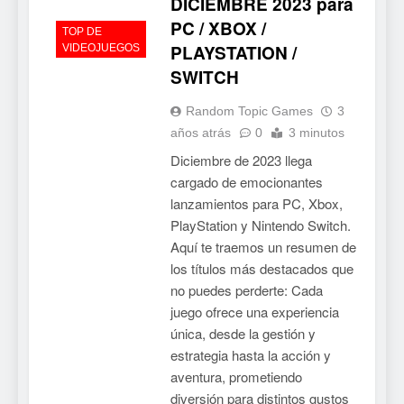
DICIEMBRE 2023 para
de cromos
PC / XBOX /
NOTICIAS DE VIDEOJUEGOS
TOP DE
PLAYSTATION /
VIDEOJUEGOS
6
SWITCH
Palworld 1.0: fecha,
Random Topic Games
3
cambios y todo lo que llega
años atrás
0
3 minutos
con el lanzamiento
NOTICIAS DE VIDEOJUEGOS
Diciembre de 2023 llega
completo
cargado de emocionantes
7
lanzamientos para PC, Xbox,
Mistbound: Guild Wars
PlayStation y Nintendo Switch.
tendrá su primer CCG digital
Aquí te traemos un resumen de
para PC y móviles
NOTICIAS DE VIDEOJUEGOS
los títulos más destacados que
no puedes perderte: Cada
8
juego ofrece una experiencia
única, desde la gestión y
Onimusha: Way of the Sword
estrategia hasta la acción y
ya tiene fecha: Capcom
aventura, prometiendo
lanza demo gratuita y abre
NOTICIAS DE VIDEOJUEGOS
diversión para distintos gustos
reservas