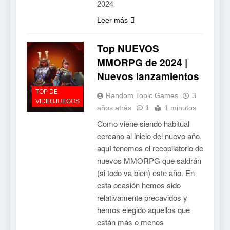
2024
Leer más
Top NUEVOS
MMORPG de 2024 |
Nuevos lanzamientos
TOP DE
Random Topic Games
3
VIDEOJUEGOS
años atrás
1
1 minutos
Como viene siendo habitual
cercano al inicio del nuevo año,
aquí tenemos el recopilatorio de
nuevos MMORPG que saldrán
(si todo va bien) este año. En
esta ocasión hemos sido
relativamente precavidos y
hemos elegido aquellos que
están más o menos