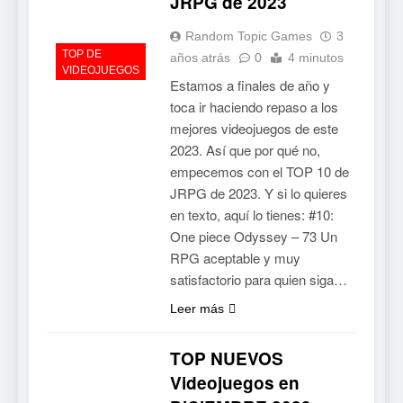
JRPG de 2023
Random Topic Games
3
TOP DE
años atrás
0
4 minutos
VIDEOJUEGOS
Estamos a finales de año y
toca ir haciendo repaso a los
mejores videojuegos de este
2023. Así que por qué no,
empecemos con el TOP 10 de
JRPG de 2023. Y si lo quieres
en texto, aquí lo tienes: #10:
One piece Odyssey – 73 Un
RPG aceptable y muy
satisfactorio para quien siga…
Leer más
TOP NUEVOS
5
Videojuegos en
Collector’s Cove: una granja
flotante con alma de álbum