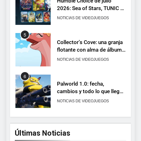
Humble Choice de julio
2026: Sea of Stars, TUNIC y
Neon White en el mismo
NOTICIAS DE VIDEOJUEGOS
pack
5
Collector’s Cove: una granja
flotante con alma de álbum
de cromos
NOTICIAS DE VIDEOJUEGOS
6
Palworld 1.0: fecha,
cambios y todo lo que llega
con el lanzamiento
NOTICIAS DE VIDEOJUEGOS
completo
7
Mistbound: Guild Wars
Últimas Noticias
tendrá su primer CCG digital
para PC y móviles