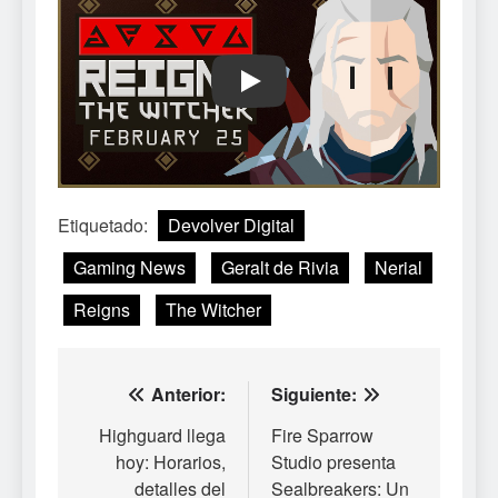
Play
Etiquetado:
Devolver Digital
Gaming News
Geralt de Rivia
Nerial
Reigns
The Witcher
Navegación
Anterior:
Siguiente:
de
Highguard llega
Fire Sparrow
hoy: Horarios,
Studio presenta
entradas
detalles del
Sealbreakers: Un