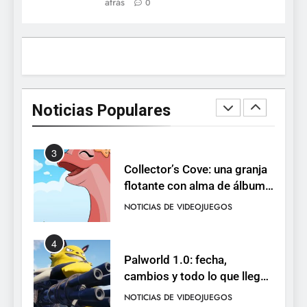
atrás
0
está disponible, y es el único
RO F2P-friendly de la saga
NOTICIAS DE VIDEOJUEGOS
2
Humble Choice de julio
2026: Sea of Stars, TUNIC y
Noticias Populares
Neon White en el mismo
NOTICIAS DE VIDEOJUEGOS
pack
3
Collector’s Cove: una granja
flotante con alma de álbum
de cromos
NOTICIAS DE VIDEOJUEGOS
4
Palworld 1.0: fecha,
cambios y todo lo que llega
con el lanzamiento
NOTICIAS DE VIDEOJUEGOS