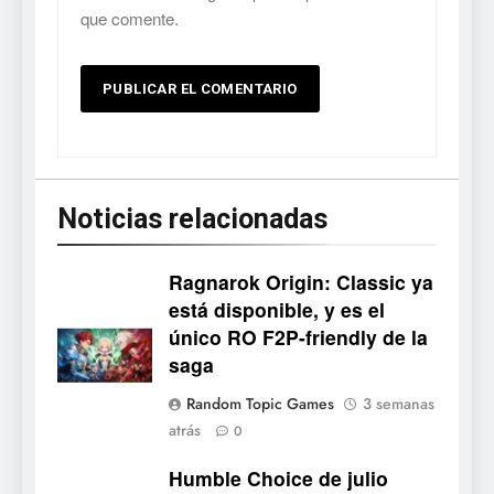
que comente.
Noticias relacionadas
Ragnarok Origin: Classic ya
está disponible, y es el
único RO F2P-friendly de la
5
saga
Mistbound: Guild Wars
Random Topic Games
3 semanas
tendrá su primer CCG digital
atrás
0
para PC y móviles
NOTICIAS DE VIDEOJUEGOS
Humble Choice de julio