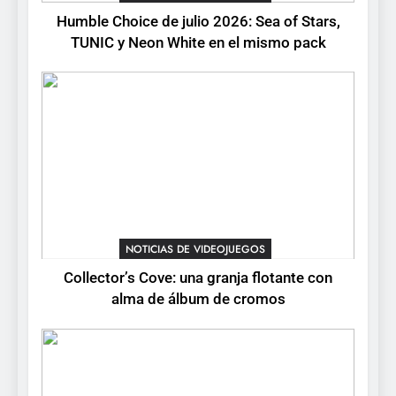
de cromos
NOTICIAS DE VIDEOJUEGOS
Humble Choice de julio 2026: Sea of Stars,
TUNIC y Neon White en el mismo pack
4
Palworld 1.0: fecha,
cambios y todo lo que llega
con el lanzamiento
NOTICIAS DE VIDEOJUEGOS
completo
5
Mistbound: Guild Wars
tendrá su primer CCG digital
para PC y móviles
NOTICIAS DE VIDEOJUEGOS
NOTICIAS DE VIDEOJUEGOS
Collector’s Cove: una granja flotante con
6
alma de álbum de cromos
Onimusha: Way of the Sword
ya tiene fecha: Capcom
lanza demo gratuita y abre
NOTICIAS DE VIDEOJUEGOS
reservas