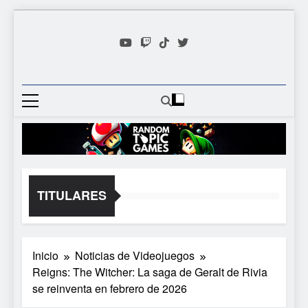
Saltar
al
contenido
Random
Descubre Tu Siguiente
Topic
Videojuego Favorito
Games
TITULARES
Inicio
Noticias de Videojuegos
Reigns: The Witcher: La saga de Geralt de Rivia
se reinventa en febrero de 2026