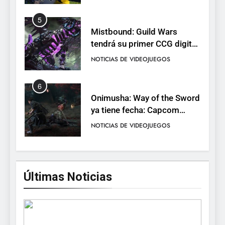
completo
5
Mistbound: Guild Wars
tendrá su primer CCG digital
para PC y móviles
NOTICIAS DE VIDEOJUEGOS
6
Onimusha: Way of the Sword
ya tiene fecha: Capcom
lanza demo gratuita y abre
NOTICIAS DE VIDEOJUEGOS
reservas
7
No Rest for the Wicked
Últimas Noticias
confirma su versión 1.0 para
octubre en PS5 y PC
NOTICIAS DE VIDEOJUEGOS
8