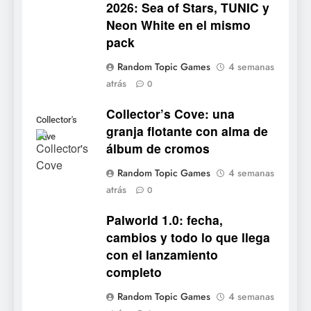
2026: Sea of Stars, TUNIC y
6
Neon White en el mismo
Onimusha: Way of the Sword
pack
ya tiene fecha: Capcom
lanza demo gratuita y abre
NOTICIAS DE VIDEOJUEGOS
Random Topic Games
4 semanas
reservas
atrás
0
7
Collector’s Cove: una
No Rest for the Wicked
Collector's
granja flotante con alma de
confirma su versión 1.0 para
Cove
álbum de cromos
octubre en PS5 y PC
NOTICIAS DE VIDEOJUEGOS
Random Topic Games
4 semanas
atrás
8
0
Stuntman: Hollywood
Palworld 1.0: fecha,
devuelve el espectáculo de
cambios y todo lo que llega
la conducción acrobática a
NOTICIAS DE VIDEOJUEGOS
con el lanzamiento
PS5, Xbox Series X|S y PC
completo
1
Random Topic Games
4 semanas
Ragnarok Origin: Classic ya