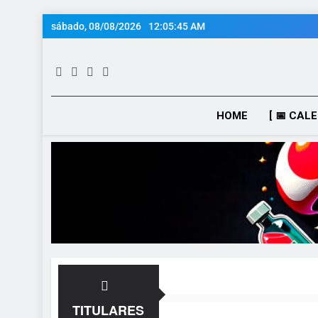
Saltar
sábado, 08/08/2026
12:05:45 AM
al
contenido
HOME
[ 📅 CAL
TITULARES