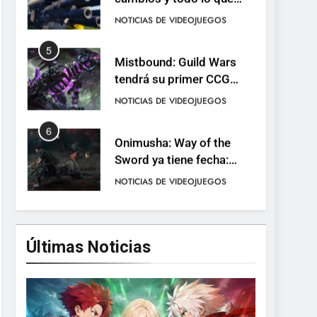
llega con el lanzamiento
NOTICIAS DE VIDEOJUEGOS
completo
5
Mistbound: Guild Wars
tendrá su primer CCG
digital para PC y móviles
NOTICIAS DE VIDEOJUEGOS
6
Onimusha: Way of the
Sword ya tiene fecha:
Capcom lanza demo
NOTICIAS DE VIDEOJUEGOS
gratuita y abre reservas
7
No Rest for the Wicked
confirma su versión 1.0
Últimas Noticias
para octubre en PS5 y PC
NOTICIAS DE VIDEOJUEGOS
8
Stuntman: Hollywood