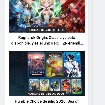
devuelve el espectáculo
de la conducción
NOTICIAS DE VIDEOJUEGOS
acrobática a PS5, Xbox
1
Series X|S y PC
Ragnarok Origin: Classic
ya está disponible, y es el
NOTICIAS DE VIDEOJUEGOS
único RO F2P-friendly de
NOTICIAS DE VIDEOJUEGOS
Ragnarok Origin: Classic ya está
la saga
disponible, y es el único RO F2P-friendly
2
de la saga
Humble Choice de julio
2026: Sea of Stars, TUNIC
y Neon White en el mismo
NOTICIAS DE VIDEOJUEGOS
pack
3
Collector’s Cove: una
granja flotante con alma
de álbum de cromos
NOTICIAS DE VIDEOJUEGOS
NOTICIAS DE VIDEOJUEGOS
4
Humble Choice de julio 2026: Sea of
Palworld 1.0: fecha,