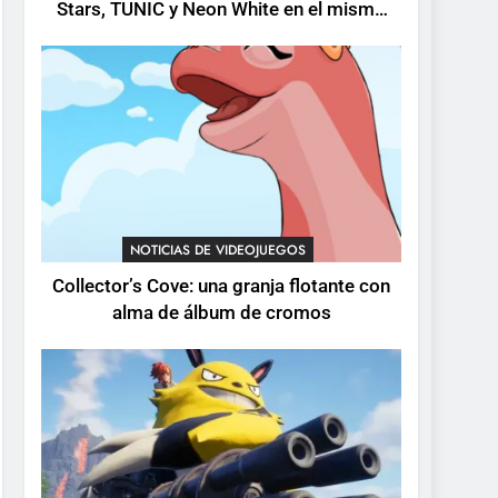
Stars, TUNIC y Neon White en el mismo
cambios y todo lo que
pack
llega con el lanzamiento
NOTICIAS DE VIDEOJUEGOS
completo
5
Mistbound: Guild Wars
tendrá su primer CCG
digital para PC y móviles
NOTICIAS DE VIDEOJUEGOS
6
Onimusha: Way of the
NOTICIAS DE VIDEOJUEGOS
Sword ya tiene fecha:
Collector’s Cove: una granja flotante con
Capcom lanza demo
NOTICIAS DE VIDEOJUEGOS
alma de álbum de cromos
gratuita y abre reservas
7
No Rest for the Wicked
confirma su versión 1.0
para octubre en PS5 y PC
NOTICIAS DE VIDEOJUEGOS
8
Stuntman: Hollywood