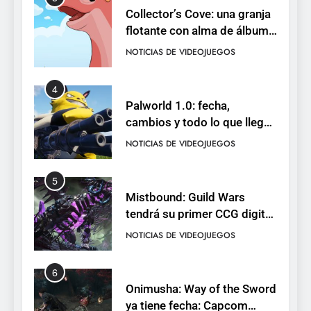
Collector’s Cove: una granja
flotante con alma de álbum
de cromos
NOTICIAS DE VIDEOJUEGOS
4
Palworld 1.0: fecha,
cambios y todo lo que llega
con el lanzamiento
NOTICIAS DE VIDEOJUEGOS
completo
5
Mistbound: Guild Wars
tendrá su primer CCG digital
para PC y móviles
NOTICIAS DE VIDEOJUEGOS
6
Onimusha: Way of the Sword
ya tiene fecha: Capcom