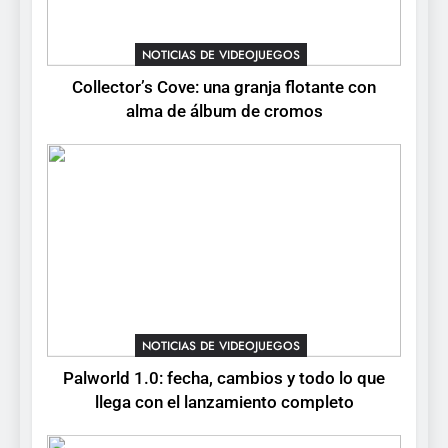
tendrá su primer CCG digital
para PC y móviles
NOTICIAS DE VIDEOJUEGOS
NOTICIAS DE VIDEOJUEGOS
Collector’s Cove: una granja flotante con
6
alma de álbum de cromos
Onimusha: Way of the Sword
ya tiene fecha: Capcom
lanza demo gratuita y abre
NOTICIAS DE VIDEOJUEGOS
reservas
7
No Rest for the Wicked
confirma su versión 1.0 para
octubre en PS5 y PC
NOTICIAS DE VIDEOJUEGOS
NOTICIAS DE VIDEOJUEGOS
8
Palworld 1.0: fecha, cambios y todo lo que
Stuntman: Hollywood
llega con el lanzamiento completo
devuelve el espectáculo de
la conducción acrobática a
NOTICIAS DE VIDEOJUEGOS