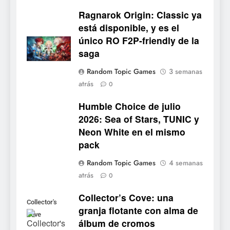
Ragnarok Origin: Classic ya
está disponible, y es el
único RO F2P-friendly de la
5
saga
Mistbound: Guild Wars
Random Topic Games
3 semanas
tendrá su primer CCG digital
atrás
0
para PC y móviles
NOTICIAS DE VIDEOJUEGOS
Humble Choice de julio
2026: Sea of Stars, TUNIC y
6
Neon White en el mismo
Onimusha: Way of the Sword
pack
ya tiene fecha: Capcom
lanza demo gratuita y abre
NOTICIAS DE VIDEOJUEGOS
Random Topic Games
4 semanas
reservas
atrás
0
7
Collector’s Cove: una
No Rest for the Wicked
Collector's
granja flotante con alma de
confirma su versión 1.0 para
Cove
álbum de cromos
octubre en PS5 y PC
NOTICIAS DE VIDEOJUEGOS