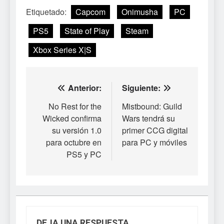
Etiquetado:
Capcom
Onimusha
PC
PS5
State of Play
Steam
Xbox Series X|S
Navegación
Anterior:
Siguiente:
de
No Rest for the
Mistbound: Guild
Wicked confirma
Wars tendrá su
entradas
su versión 1.0
primer CCG digital
para octubre en
para PC y móviles
PS5 y PC
DEJA UNA RESPUESTA