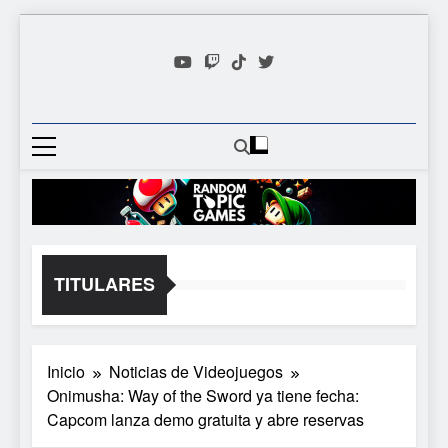
Saltar
al
contenido
Random
Descubre Tu Siguiente
Topic
Videojuego Favorito
Games
TITULARES
Inicio
Noticias de Videojuegos
Onimusha: Way of the Sword ya tiene fecha:
Capcom lanza demo gratuita y abre reservas