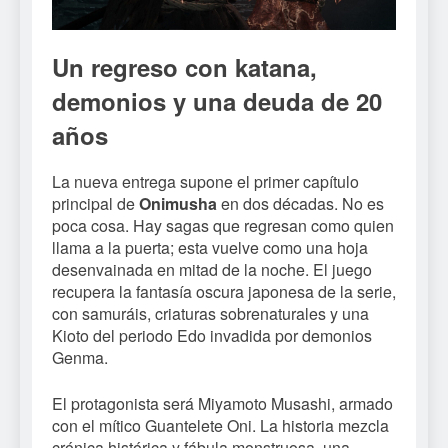
Un regreso con katana,
demonios y una deuda de 20
años
La nueva entrega supone el primer capítulo
principal de
Onimusha
en dos décadas. No es
poca cosa. Hay sagas que regresan como quien
llama a la puerta; esta vuelve como una hoja
desenvainada en mitad de la noche. El juego
recupera la fantasía oscura japonesa de la serie,
con samuráis, criaturas sobrenaturales y una
Kioto del periodo Edo invadida por demonios
Genma.
El protagonista será Miyamoto Musashi, armado
con el mítico Guantelete Oni. La historia mezcla
crónica histórica y fábula monstruosa, una