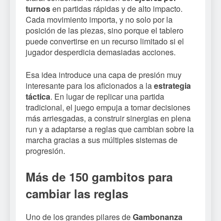
turnos
en partidas rápidas y de alto impacto.
Cada movimiento importa, y no solo por la
posición de las piezas, sino porque el tablero
puede convertirse en un recurso limitado si el
jugador desperdicia demasiadas acciones.
Esa idea introduce una capa de presión muy
interesante para los aficionados a la
estrategia
táctica
. En lugar de replicar una partida
tradicional, el juego empuja a tomar decisiones
más arriesgadas, a construir sinergias en plena
run y a adaptarse a reglas que cambian sobre la
marcha gracias a sus múltiples sistemas de
progresión.
Más de 150 gambitos para
cambiar las reglas
Uno de los grandes pilares de
Gambonanza