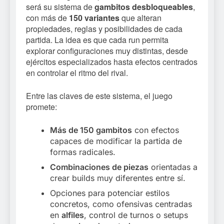
será su sistema de
gambitos desbloqueables
,
con más de
150 variantes
que alteran
propiedades, reglas y posibilidades de cada
partida. La idea es que cada run permita
explorar configuraciones muy distintas, desde
ejércitos especializados hasta efectos centrados
en controlar el ritmo del rival.
Entre las claves de este sistema, el juego
promete:
Más de 150 gambitos
con efectos
capaces de modificar la partida de
formas radicales.
Combinaciones de piezas
orientadas a
crear builds muy diferentes entre sí.
Opciones para potenciar estilos
concretos, como ofensivas centradas
en
alfiles
, control de turnos o setups