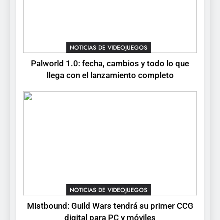
No Rest for the Wicked
confirma su versión 1.0 para
octubre en PS5 y PC
NOTICIAS DE VIDEOJUEGOS
NOTICIAS DE VIDEOJUEGOS
8
Palworld 1.0: fecha, cambios y todo lo que
Stuntman: Hollywood
llega con el lanzamiento completo
devuelve el espectáculo de
la conducción acrobática a
NOTICIAS DE VIDEOJUEGOS
PS5, Xbox Series X|S y PC
NOTICIAS DE VIDEOJUEGOS
Mistbound: Guild Wars tendrá su primer CCG
digital para PC y móviles