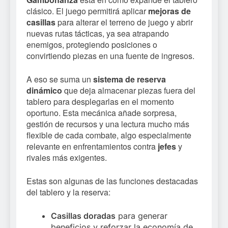
clásico. El juego permitirá aplicar
mejoras de
casillas
para alterar el terreno de juego y abrir
nuevas rutas tácticas, ya sea atrapando
enemigos, protegiendo posiciones o
convirtiendo piezas en una fuente de ingresos.
A eso se suma un
sistema de reserva
dinámico
que deja almacenar piezas fuera del
tablero para desplegarlas en el momento
oportuno. Esta mecánica añade sorpresa,
gestión de recursos y una lectura mucho más
flexible de cada combate, algo especialmente
relevante en enfrentamientos contra
jefes
y
rivales más exigentes.
Estas son algunas de las funciones destacadas
del tablero y la reserva:
Casillas doradas
para generar
beneficios y reforzar la economía de