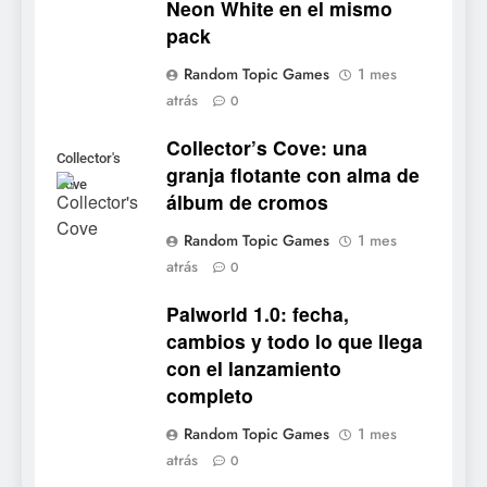
Neon White en el mismo
Onimusha: Way of the Sword
pack
ya tiene fecha: Capcom
lanza demo gratuita y abre
NOTICIAS DE VIDEOJUEGOS
Random Topic Games
1 mes
reservas
atrás
0
7
Collector’s Cove: una
No Rest for the Wicked
Collector's
granja flotante con alma de
confirma su versión 1.0 para
Cove
álbum de cromos
octubre en PS5 y PC
NOTICIAS DE VIDEOJUEGOS
Random Topic Games
1 mes
atrás
8
0
Stuntman: Hollywood
Palworld 1.0: fecha,
devuelve el espectáculo de
cambios y todo lo que llega
la conducción acrobática a
NOTICIAS DE VIDEOJUEGOS
con el lanzamiento
PS5, Xbox Series X|S y PC
completo
1
Random Topic Games
1 mes
Ragnarok Origin: Classic ya
atrás
0
está disponible, y es el único