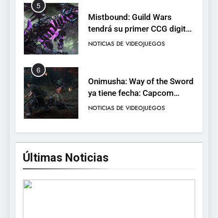
5
Mistbound: Guild Wars
tendrá su primer CCG digital
para PC y móviles
NOTICIAS DE VIDEOJUEGOS
6
Onimusha: Way of the Sword
ya tiene fecha: Capcom
lanza demo gratuita y abre
NOTICIAS DE VIDEOJUEGOS
reservas
7
No Rest for the Wicked
Últimas Noticias
confirma su versión 1.0 para
octubre en PS5 y PC
NOTICIAS DE VIDEOJUEGOS
8
Stuntman: Hollywood