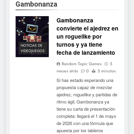
Gambonanza
Gambonanza
convierte el ajedrez en
un roguelike por
turnos y ya tiene
NOTICIAS DE
VIDEOJUEGOS
fecha de lanzamiento
Random Topic Games
5
meses atrás
0
5 minutos
Si has estado esperando una
propuesta capaz de mezclar
ajedrez, roguelike y partidas de
ritmo ágil, Gambonanza ya
tiene su carta de presentación
completa: llegará el 1 de mayo
de 2026 con una fórmula que
apuesta por los tableros