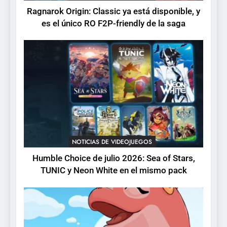
está disponible, y es el único
Ragnarok Origin: Classic ya está disponible, y
RO F2P-friendly de la saga
NOTICIAS DE VIDEOJUEGOS
es el único RO F2P-friendly de la saga
2
Humble Choice de julio
2026: Sea of Stars, TUNIC y
Neon White en el mismo
NOTICIAS DE VIDEOJUEGOS
pack
3
Collector’s Cove: una granja
flotante con alma de álbum
NOTICIAS DE VIDEOJUEGOS
de cromos
NOTICIAS DE VIDEOJUEGOS
Humble Choice de julio 2026: Sea of Stars,
TUNIC y Neon White en el mismo pack
4
Palworld 1.0: fecha,
cambios y todo lo que llega
con el lanzamiento
NOTICIAS DE VIDEOJUEGOS