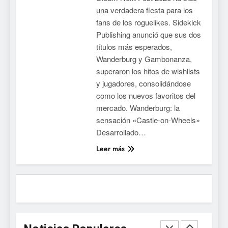
No Rest for the Wicked
una verdadera fiesta para los
confirma su versión 1.0 para
fans de los roguelikes. Sidekick
octubre en PS5 y PC
NOTICIAS DE VIDEOJUEGOS
Publishing anunció que sus dos
títulos más esperados,
8
Wanderburg y Gambonanza,
superaron los hitos de wishlists
Stuntman: Hollywood
y jugadores, consolidándose
devuelve el espectáculo de
como los nuevos favoritos del
la conducción acrobática a
NOTICIAS DE VIDEOJUEGOS
mercado. Wanderburg: la
PS5, Xbox Series X|S y PC
sensación «Castle-on-Wheels»
1
Desarrollado…
Ragnarok Origin: Classic ya
Leer más
está disponible, y es el único
RO F2P-friendly de la saga
NOTICIAS DE VIDEOJUEGOS
2
Humble Choice de julio
2026: Sea of Stars, TUNIC y