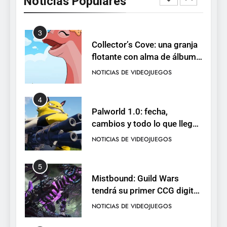
Noticias Populares
Neon White en el mismo
NOTICIAS DE VIDEOJUEGOS
pack
3
Collector’s Cove: una granja
flotante con alma de álbum
de cromos
NOTICIAS DE VIDEOJUEGOS
4
Palworld 1.0: fecha,
cambios y todo lo que llega
con el lanzamiento
NOTICIAS DE VIDEOJUEGOS
completo
5
Mistbound: Guild Wars
tendrá su primer CCG digital
para PC y móviles
NOTICIAS DE VIDEOJUEGOS