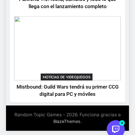
Stuntman: Hollywood
llega con el lanzamiento completo
devuelve el espectáculo de
la conducción acrobática a
NOTICIAS DE VIDEOJUEGOS
PS5, Xbox Series X|S y PC
NOTICIAS DE VIDEOJUEGOS
Mistbound: Guild Wars tendrá su primer CCG
digital para PC y móviles
Random Topic Games - 2026. Funciona gracias a
.
BlazeThemes