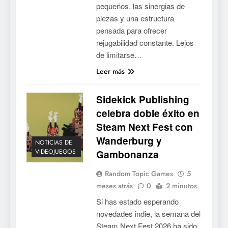
pequeños, las sinergias de
piezas y una estructura
pensada para ofrecer
rejugabilidad constante. Lejos
de limitarse…
Leer más
5
Sidekick Publishing
Mistbound: Guild Wars
tendrá su primer CCG digital
celebra doble éxito en
para PC y móviles
Steam Next Fest con
NOTICIAS DE VIDEOJUEGOS
Wanderburg y
NOTICIAS DE
6
VIDEOJUEGOS
Gambonanza
Onimusha: Way of the Sword
Random Topic Games
5
ya tiene fecha: Capcom
meses atrás
0
2 minutos
lanza demo gratuita y abre
NOTICIAS DE VIDEOJUEGOS
Si has estado esperando
reservas
novedades indie, la semana del
7
Steam Next Fest 2026 ha sido