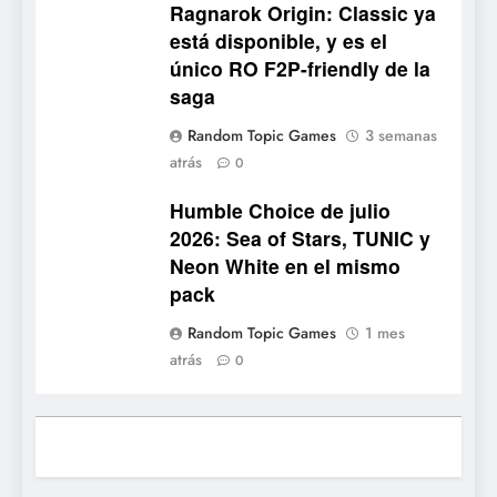
Ragnarok Origin: Classic ya
3
está disponible, y es el
Ragnarok Origin: Classic ya
único RO F2P-friendly de la
está disponible, y es el único
saga
RO F2P-friendly de la saga
NOTICIAS DE VIDEOJUEGOS
Random Topic Games
3 semanas
atrás
4
0
Humble Choice de julio
Humble Choice de julio
2026: Sea of Stars, TUNIC y
2026: Sea of Stars, TUNIC y
Neon White en el mismo
NOTICIAS DE VIDEOJUEGOS
Neon White en el mismo
pack
pack
5
Random Topic Games
1 mes
Collector’s Cove: una granja
atrás
0
flotante con alma de álbum
de cromos
NOTICIAS DE VIDEOJUEGOS
6
Palworld 1.0: fecha,