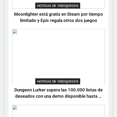
Collector’s Cove: una granja
NOTICIAS DE VIDEOJUEGOS
flotante con alma de álbum
Moonlighter está gratis en Steam por tiempo
de cromos
NOTICIAS DE VIDEOJUEGOS
limitado y Epic regala otros dos juegos
6
Palworld 1.0: fecha,
cambios y todo lo que llega
con el lanzamiento
NOTICIAS DE VIDEOJUEGOS
completo
7
Mistbound: Guild Wars
tendrá su primer CCG digital
NOTICIAS DE VIDEOJUEGOS
para PC y móviles
NOTICIAS DE VIDEOJUEGOS
Dungeon Lurker supera las 100.000 listas de
deseados con una demo disponible hasta el
8
12 de agosto
Onimusha: Way of the Sword
ya tiene fecha: Capcom