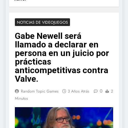
NOTICIAS DE VIDEOJUEGOS
Gabe Newell será
llamado a declarar en
persona en un juicio por
prácticas
anticompetitivas contra
Valve.
0
Random Topic Games
3 Años Atrás
2
Minutos