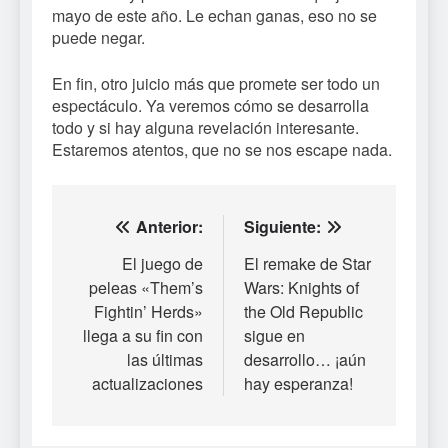
mayo de este año. Le echan ganas, eso no se
puede negar.
En fin, otro juicio más que promete ser todo un
espectáculo. Ya veremos cómo se desarrolla
todo y si hay alguna revelación interesante.
Estaremos atentos, que no se nos escape nada.
Navegación
Anterior:
Siguiente:
de
El juego de
El remake de Star
peleas «Them’s
Wars: Knights of
entradas
Fightin’ Herds»
the Old Republic
llega a su fin con
sigue en
las últimas
desarrollo… ¡aún
actualizaciones
hay esperanza!