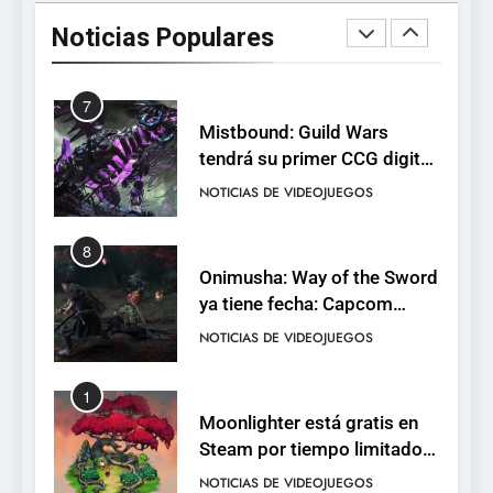
cambios y todo lo que llega
Noticias Populares
con el lanzamiento
NOTICIAS DE VIDEOJUEGOS
completo
7
Mistbound: Guild Wars
tendrá su primer CCG digital
para PC y móviles
NOTICIAS DE VIDEOJUEGOS
8
Onimusha: Way of the Sword
ya tiene fecha: Capcom
lanza demo gratuita y abre
NOTICIAS DE VIDEOJUEGOS
reservas
1
Moonlighter está gratis en
Steam por tiempo limitado y
Epic regala otros dos juegos
NOTICIAS DE VIDEOJUEGOS