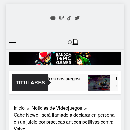
Saltar
al
contenido
Random
Descubre Tu Siguiente
Topic
Videojuego Favorito
Games
itado y Epic regala otros dos juegos
Dungeon 
TITULARES
1 Día Atrás
Inicio
Noticias de Videojuegos
Gabe Newell será llamado a declarar en persona
en un juicio por prácticas anticompetitivas contra
Valve.