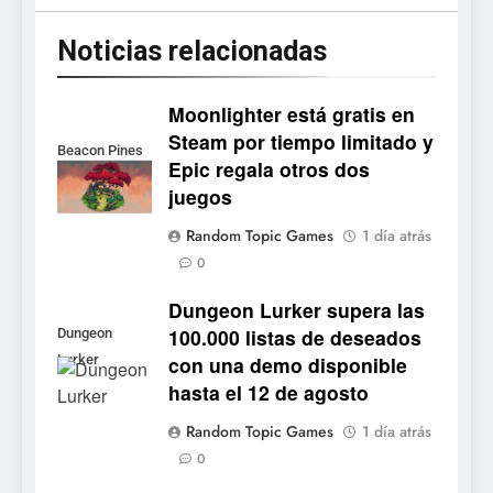
para PC y móviles
NOTICIAS DE VIDEOJUEGOS
Noticias relacionadas
8
Onimusha: Way of the Sword
Moonlighter está gratis en
ya tiene fecha: Capcom
Steam por tiempo limitado y
Beacon Pines
lanza demo gratuita y abre
NOTICIAS DE VIDEOJUEGOS
Epic regala otros dos
reservas
juegos
1
Random Topic Games
1 día atrás
Moonlighter está gratis en
0
Steam por tiempo limitado y
Epic regala otros dos juegos
Dungeon Lurker supera las
NOTICIAS DE VIDEOJUEGOS
100.000 listas de deseados
Dungeon
con una demo disponible
Lurker
2
hasta el 12 de agosto
Dungeon Lurker supera las
100.000 listas de deseados
Random Topic Games
1 día atrás
con una demo disponible
NOTICIAS DE VIDEOJUEGOS
0
hasta el 12 de agosto