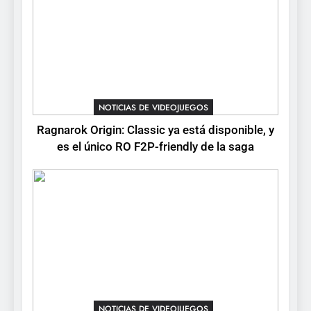
lanza demo gratuita y abre
NOTICIAS DE VIDEOJUEGOS
reservas
NOTICIAS DE VIDEOJUEGOS
Ragnarok Origin: Classic ya está disponible, y
es el único RO F2P-friendly de la saga
NOTICIAS DE VIDEOJUEGOS