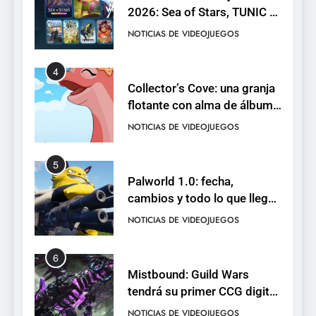
2026: Sea of Stars, TUNIC y
Neon White en el mismo
NOTICIAS DE VIDEOJUEGOS
pack
4
Collector’s Cove: una granja
flotante con alma de álbum
de cromos
NOTICIAS DE VIDEOJUEGOS
5
Palworld 1.0: fecha,
cambios y todo lo que llega
con el lanzamiento
NOTICIAS DE VIDEOJUEGOS
completo
6
Mistbound: Guild Wars
tendrá su primer CCG digital
para PC y móviles
NOTICIAS DE VIDEOJUEGOS