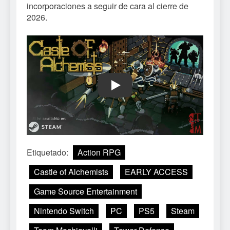
incorporaciones a seguir de cara al cierre de
2026.
Play
Etiquetado:
Action RPG
Castle of Alchemists
EARLY ACCESS
Game Source Entertainment
Nintendo Switch
PC
PS5
Steam