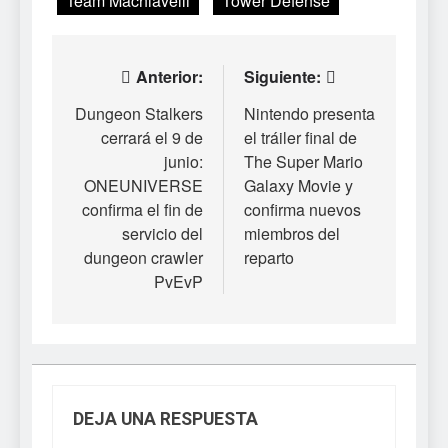
Team Machiavelli
Tower Defense
Navegación
Anterior:
Siguiente:
de
Dungeon Stalkers
Nintendo presenta
cerrará el 9 de
el tráiler final de
entradas
junio:
The Super Mario
ONEUNIVERSE
Galaxy Movie y
confirma el fin de
confirma nuevos
servicio del
miembros del
dungeon crawler
reparto
PvEvP
DEJA UNA RESPUESTA