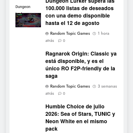
Dungeon Lurker supera las
100.000 listas de deseados
Dungeon
con una demo disponible
Lurker
5
hasta el 12 de agosto
Palworld 1.0: fecha,
Random Topic Games
1 hora
cambios y todo lo que llega
atrás
0
con el lanzamiento
NOTICIAS DE VIDEOJUEGOS
completo
Ragnarok Origin: Classic ya
está disponible, y es el
6
único RO F2P-friendly de la
Mistbound: Guild Wars
saga
tendrá su primer CCG digital
para PC y móviles
NOTICIAS DE VIDEOJUEGOS
Random Topic Games
3 semanas
atrás
0
7
Humble Choice de julio
Onimusha: Way of the Sword
2026: Sea of Stars, TUNIC y
ya tiene fecha: Capcom
Neon White en el mismo
lanza demo gratuita y abre
NOTICIAS DE VIDEOJUEGOS
pack
reservas