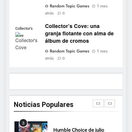
8
Random Topic Games
1 mes
atrás
No Rest for the Wicked
0
confirma su versión 1.0 para
Collector’s Cove: una
octubre en PS5 y PC
Collector's
NOTICIAS DE VIDEOJUEGOS
granja flotante con alma de
Cove
álbum de cromos
1
Random Topic Games
1 mes
Dungeon Lurker supera las
atrás
0
100.000 listas de deseados
con una demo disponible
NOTICIAS DE VIDEOJUEGOS
hasta el 12 de agosto
2
Ragnarok Origin: Classic ya
está disponible, y es el único
Noticias Populares
RO F2P-friendly de la saga
NOTICIAS DE VIDEOJUEGOS
3
Humble Choice de julio