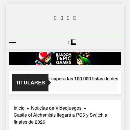
Saltar
al
contenido
Random
Descubre Tu Siguiente
Topic
Videojuego Favorito
Games
Dungeon Lurker supera las 100.000 listas de deseados c
TITULARES
1 Hora Atrás
Inicio
Noticias de Videojuegos
Castle of Alchemists llegará a PS5 y Switch a
finales de 2026