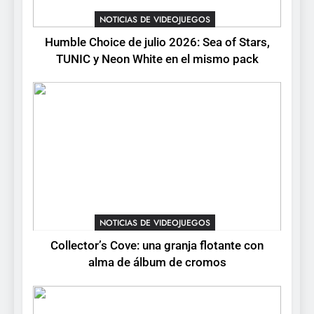
con el lanzamiento
NOTICIAS DE VIDEOJUEGOS
NOTICIAS DE VIDEOJUEGOS
completo
Humble Choice de julio 2026: Sea of Stars,
6
TUNIC y Neon White en el mismo pack
Mistbound: Guild Wars
tendrá su primer CCG digital
para PC y móviles
NOTICIAS DE VIDEOJUEGOS
7
Onimusha: Way of the Sword
ya tiene fecha: Capcom
lanza demo gratuita y abre
NOTICIAS DE VIDEOJUEGOS
reservas
NOTICIAS DE VIDEOJUEGOS
8
Collector’s Cove: una granja flotante con
No Rest for the Wicked
alma de álbum de cromos
confirma su versión 1.0 para
octubre en PS5 y PC
NOTICIAS DE VIDEOJUEGOS