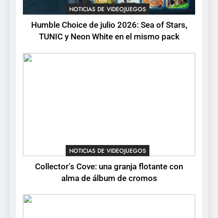
flotante con alma de álbum
NOTICIAS DE VIDEOJUEGOS
de cromos
NOTICIAS DE VIDEOJUEGOS
Humble Choice de julio 2026: Sea of Stars,
TUNIC y Neon White en el mismo pack
4
Palworld 1.0: fecha,
cambios y todo lo que llega
con el lanzamiento
NOTICIAS DE VIDEOJUEGOS
completo
5
Mistbound: Guild Wars
tendrá su primer CCG digital
para PC y móviles
NOTICIAS DE VIDEOJUEGOS
NOTICIAS DE VIDEOJUEGOS
Collector’s Cove: una granja flotante con
6
alma de álbum de cromos
Onimusha: Way of the Sword
ya tiene fecha: Capcom
lanza demo gratuita y abre
NOTICIAS DE VIDEOJUEGOS