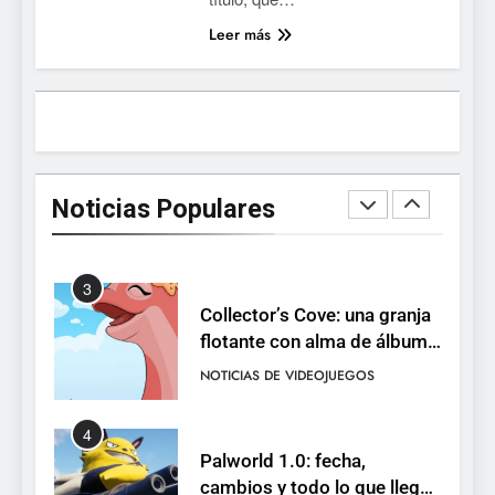
Ragnarok Origin: Classic ya
Leer más
está disponible, y es el único
RO F2P-friendly de la saga
NOTICIAS DE VIDEOJUEGOS
2
Humble Choice de julio
2026: Sea of Stars, TUNIC y
Noticias Populares
Neon White en el mismo
NOTICIAS DE VIDEOJUEGOS
pack
3
Collector’s Cove: una granja
flotante con alma de álbum
de cromos
NOTICIAS DE VIDEOJUEGOS
4
Palworld 1.0: fecha,
cambios y todo lo que llega