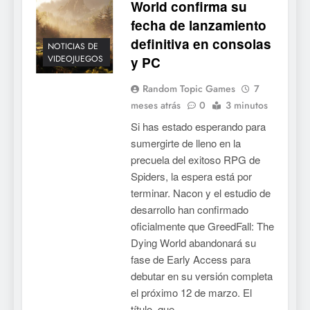
World confirma su
fecha de lanzamiento
6
definitiva en consolas
Onimusha: Way of the Sword
NOTICIAS DE
VIDEOJUEGOS
y PC
ya tiene fecha: Capcom
lanza demo gratuita y abre
NOTICIAS DE VIDEOJUEGOS
Random Topic Games
7
reservas
meses atrás
0
3 minutos
7
Si has estado esperando para
No Rest for the Wicked
sumergirte de lleno en la
confirma su versión 1.0 para
precuela del exitoso RPG de
octubre en PS5 y PC
NOTICIAS DE VIDEOJUEGOS
Spiders, la espera está por
terminar. Nacon y el estudio de
8
desarrollo han confirmado
oficialmente que GreedFall: The
Stuntman: Hollywood
Dying World abandonará su
devuelve el espectáculo de
fase de Early Access para
la conducción acrobática a
NOTICIAS DE VIDEOJUEGOS
debutar en su versión completa
PS5, Xbox Series X|S y PC
el próximo 12 de marzo. El
1
título, que…