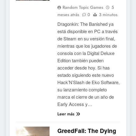
Random Topic Games
5
meses atrás
0
3 minutos
Dragonkin: The Banished ya
está disponible en PC a través
de Steam en su versión final,
mientras que los jugadores de
consola con la Digital Deluxe
Edition también pueden
acceder desde hoy. Si has
estado siguiendo este nuevo
Hack’N’Slash de Eko Software,
su lanzamiento completo
marca el cierre de un año de
Early Access y…
5
Leer más
Mistbound: Guild Wars
tendrá su primer CCG digital
GreedFall: The Dying
para PC y móviles
NOTICIAS DE VIDEOJUEGOS