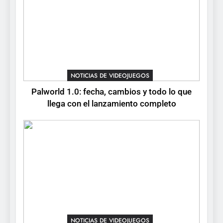
reservas
7
No Rest for the Wicked
confirma su versión 1.0 para
octubre en PS5 y PC
NOTICIAS DE VIDEOJUEGOS
NOTICIAS DE VIDEOJUEGOS
8
Palworld 1.0: fecha, cambios y todo lo que
Stuntman: Hollywood
llega con el lanzamiento completo
devuelve el espectáculo de
la conducción acrobática a
NOTICIAS DE VIDEOJUEGOS
PS5, Xbox Series X|S y PC
NOTICIAS DE VIDEOJUEGOS