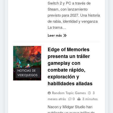
Switch 2 y PC a través de
Steam, con lanzamiento
previsto para 2027. Una historia
de rabia, identidad y venganza
La trama…
Leer más
Edge of Memories
presenta un tráiler
gameplay con
combate rápido,
NOTICIAS DE
VIDEOJUEGOS
exploración y
habilidades aliadas
Random Topic Games
3
meses atrás
0
3 minutos
Nacon y Midgar Studio han
publicado un nuevo tráiler de