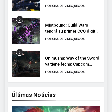
con el lanzamiento
NOTICIAS DE VIDEOJUEGOS
completo
5
Mistbound: Guild Wars
tendrá su primer CCG digital
para PC y móviles
NOTICIAS DE VIDEOJUEGOS
6
Onimusha: Way of the Sword
ya tiene fecha: Capcom
lanza demo gratuita y abre
NOTICIAS DE VIDEOJUEGOS
reservas
7
No Rest for the Wicked
Últimas Noticias
confirma su versión 1.0 para
octubre en PS5 y PC
NOTICIAS DE VIDEOJUEGOS