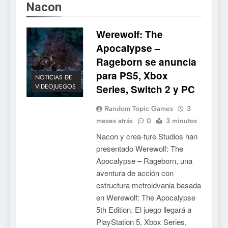
Nacon
Werewolf: The
Apocalypse –
Rageborn se anuncia
para PS5, Xbox
NOTICIAS DE
VIDEOJUEGOS
Series, Switch 2 y PC
Random Topic Games
3
meses atrás
0
3 minutos
Nacon y crea-ture Studios han
presentado Werewolf: The
Apocalypse – Rageborn, una
aventura de acción con
estructura metroidvania basada
en Werewolf: The Apocalypse
5th Edition. El juego llegará a
PlayStation 5, Xbox Series,