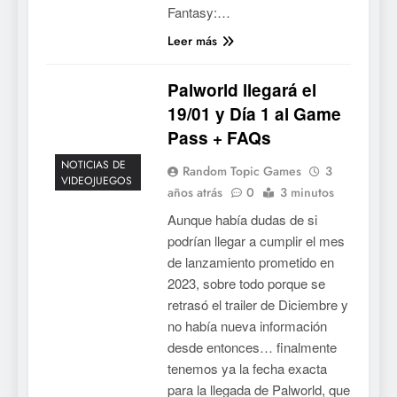
para PC y móviles
Fantasy:…
NOTICIAS DE VIDEOJUEGOS
Leer más
6
Onimusha: Way of the Sword
Palworld llegará el
ya tiene fecha: Capcom
19/01 y Día 1 al Game
lanza demo gratuita y abre
NOTICIAS DE VIDEOJUEGOS
Pass + FAQs
reservas
NOTICIAS DE
Random Topic Games
3
7
VIDEOJUEGOS
años atrás
0
3 minutos
No Rest for the Wicked
Aunque había dudas de si
confirma su versión 1.0 para
podrían llegar a cumplir el mes
octubre en PS5 y PC
NOTICIAS DE VIDEOJUEGOS
de lanzamiento prometido en
2023, sobre todo porque se
8
retrasó el trailer de Diciembre y
Stuntman: Hollywood
no había nueva información
devuelve el espectáculo de
desde entonces… finalmente
la conducción acrobática a
NOTICIAS DE VIDEOJUEGOS
tenemos ya la fecha exacta
PS5, Xbox Series X|S y PC
para la llegada de Palworld, que