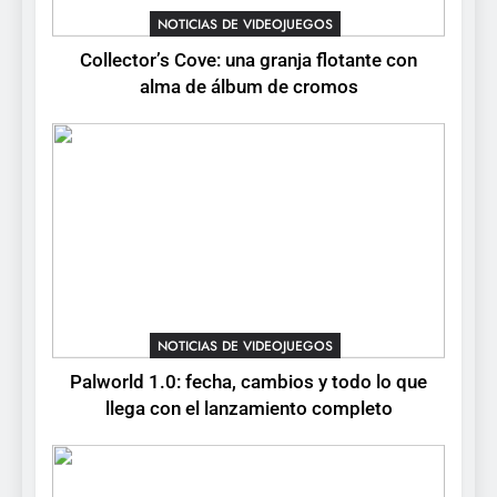
lanza demo gratuita y abre
NOTICIAS DE VIDEOJUEGOS
NOTICIAS DE VIDEOJUEGOS
reservas
Collector’s Cove: una granja flotante con
7
alma de álbum de cromos
No Rest for the Wicked
confirma su versión 1.0 para
octubre en PS5 y PC
NOTICIAS DE VIDEOJUEGOS
8
Stuntman: Hollywood
devuelve el espectáculo de
la conducción acrobática a
NOTICIAS DE VIDEOJUEGOS
PS5, Xbox Series X|S y PC
NOTICIAS DE VIDEOJUEGOS
Palworld 1.0: fecha, cambios y todo lo que
llega con el lanzamiento completo