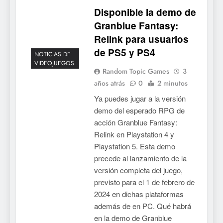
Disponible la demo de
Granblue Fantasy:
Relink para usuarios
de PS5 y PS4
NOTICIAS DE
VIDEOJUEGOS
Random Topic Games
3
años atrás
0
2 minutos
Ya puedes jugar a la versión
demo del esperado RPG de
acción Granblue Fantasy:
Relink en Playstation 4 y
Playstation 5. Esta demo
precede al lanzamiento de la
versión completa del juego,
previsto para el 1 de febrero de
5
2024 en dichas plataformas
Mistbound: Guild Wars
además de en PC. Qué habrá
tendrá su primer CCG digital
en la demo de Granblue