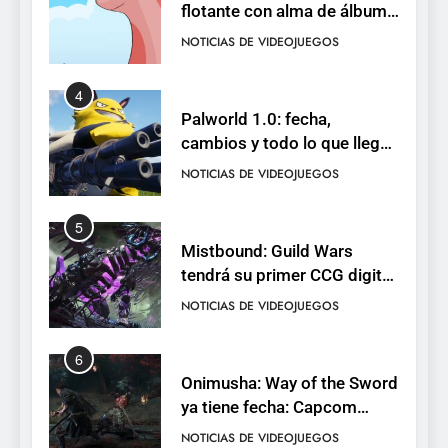
cambios y todo lo que llega
con el lanzamiento
NOTICIAS DE VIDEOJUEGOS
completo
5
Mistbound: Guild Wars
tendrá su primer CCG digital
para PC y móviles
NOTICIAS DE VIDEOJUEGOS
6
Onimusha: Way of the Sword
ya tiene fecha: Capcom
lanza demo gratuita y abre
NOTICIAS DE VIDEOJUEGOS
reservas
7
No Rest for the Wicked
confirma su versión 1.0 para
octubre en PS5 y PC
NOTICIAS DE VIDEOJUEGOS