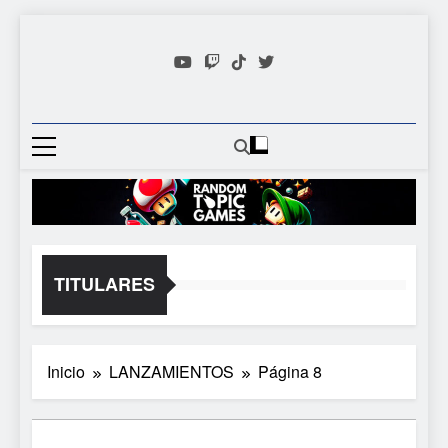
Saltar
al
contenido
Random
Descubre Tu Siguiente
Topic
Videojuego Favorito
Games
TITULARES
Inicio
LANZAMIENTOS
Página 8