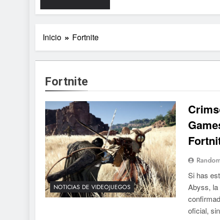
Inicio
Fortnite
Fortnite
Crimso
Games
Fortni
Random
Si has es
Abyss, la
NOTICIAS DE VIDEOJUEGOS
confirmad
oficial, s