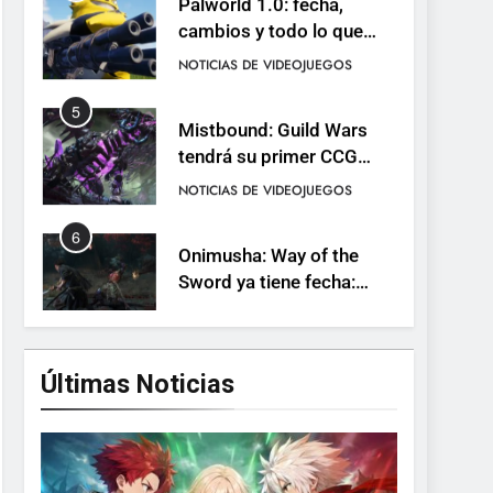
llega con el lanzamiento
NOTICIAS DE VIDEOJUEGOS
completo
5
Mistbound: Guild Wars
tendrá su primer CCG
digital para PC y móviles
NOTICIAS DE VIDEOJUEGOS
6
Onimusha: Way of the
Sword ya tiene fecha:
Capcom lanza demo
NOTICIAS DE VIDEOJUEGOS
gratuita y abre reservas
7
No Rest for the Wicked
confirma su versión 1.0
Últimas Noticias
para octubre en PS5 y PC
NOTICIAS DE VIDEOJUEGOS
8
Stuntman: Hollywood