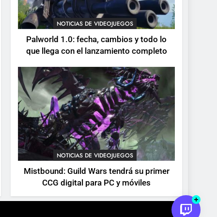
devuelve el espectáculo
de la conducción
NOTICIAS DE VIDEOJUEGOS
NOTICIAS DE VIDEOJUEGOS
acrobática a PS5, Xbox
Palworld 1.0: fecha, cambios y todo lo
Series X|S y PC
que llega con el lanzamiento completo
NOTICIAS DE VIDEOJUEGOS
Mistbound: Guild Wars tendrá su primer
CCG digital para PC y móviles
.