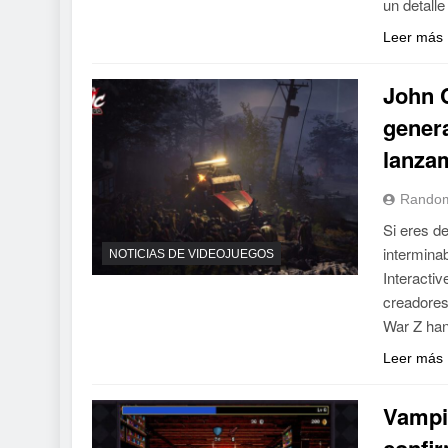
un detall
Leer más
John 
genera
lanza
Random
Si eres de
intermina
NOTICIAS DE VIDEOJUEGOS
Interactiv
creadore
War Z han
Leer más
Vampi
confir