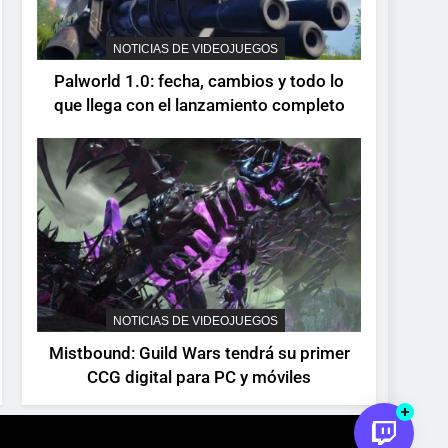
devuelve el espectáculo
de la conducción
NOTICIAS DE VIDEOJUEGOS
NOTICIAS DE VIDEOJUEGOS
acrobática a PS5, Xbox
Palworld 1.0: fecha, cambios y todo lo
Series X|S y PC
que llega con el lanzamiento completo
NOTICIAS DE VIDEOJUEGOS
Mistbound: Guild Wars tendrá su primer
CCG digital para PC y móviles