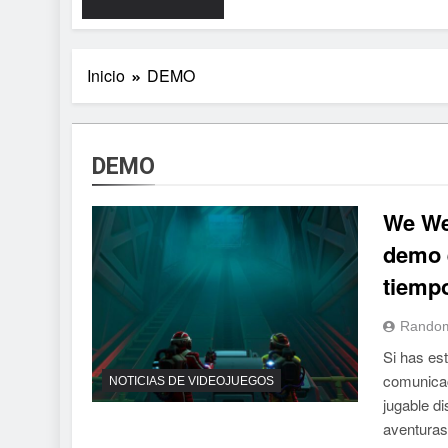
Inicio
DEMO
DEMO
We We
demo 
tiempo
Random
Si has es
comunicac
NOTICIAS DE VIDEOJUEGOS
jugable d
aventuras