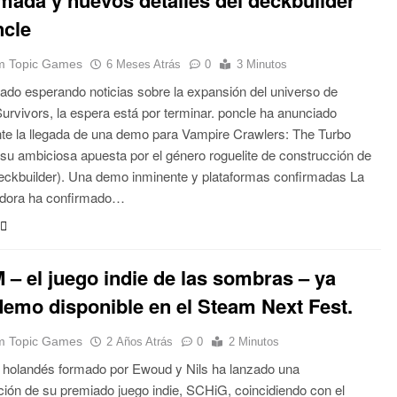
ncle
 Topic Games
6 Meses Atrás
0
3 Minutos
tado esperando noticias sobre la expansión del universo de
urvivors, la espera está por terminar. poncle ha anunciado
nte la llegada de una demo para Vampire Crawlers: The Turbo
 su ambiciosa apuesta por el género roguelite de construcción de
ckbuilder). Una demo inminente y plataformas confirmadas La
adora ha confirmado…
– el juego indie de las sombras – ya
demo disponible en el Steam Next Fest.
 Topic Games
2 Años Atrás
0
2 Minutos
o holandés formado por Ewoud y Nils ha lanzado una
ión de su premiado juego indie, SCHiG, coincidiendo con el