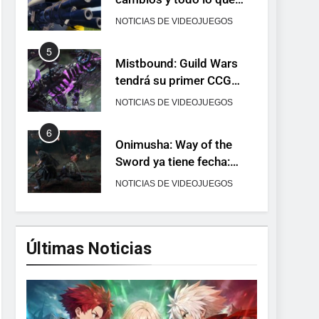
llega con el lanzamiento
NOTICIAS DE VIDEOJUEGOS
completo
5
Mistbound: Guild Wars
tendrá su primer CCG
digital para PC y móviles
NOTICIAS DE VIDEOJUEGOS
6
Onimusha: Way of the
Sword ya tiene fecha:
Capcom lanza demo
NOTICIAS DE VIDEOJUEGOS
gratuita y abre reservas
7
No Rest for the Wicked
confirma su versión 1.0
Últimas Noticias
para octubre en PS5 y PC
NOTICIAS DE VIDEOJUEGOS
8
Stuntman: Hollywood