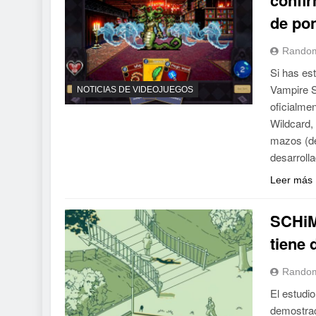
de po
Random
Si has es
Vampire S
NOTICIAS DE VIDEOJUEGOS
oficialme
Wildcard,
mazos (de
desarroll
Leer más
SCHiM 
tiene 
Random
El estudi
demostrac