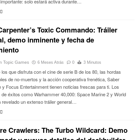
e importante: solo estará activa durante…
Carpenter’s Toxic Commando: Tráiler
l, demo inminente y fecha de
miento
 Topic Games
6 Meses Atrás
0
3 Minutos
 los que disfruta con el cine de serie B de los 80, las hordas
bles de no-muertos y la acción cooperativa frenética, Saber
e y Focus Entertainment tienen noticias frescas para ti. Los
s de éxitos como Warhammer 40,000: Space Marine 2 y World
 revelado un extenso tráiler general…
re Crawlers: The Turbo Wildcard: Demo
mada y nuevos detalles del deckbuilder