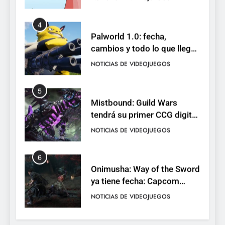
4
Palworld 1.0: fecha,
cambios y todo lo que llega
con el lanzamiento
NOTICIAS DE VIDEOJUEGOS
completo
5
Mistbound: Guild Wars
tendrá su primer CCG digital
para PC y móviles
NOTICIAS DE VIDEOJUEGOS
6
Onimusha: Way of the Sword
ya tiene fecha: Capcom
lanza demo gratuita y abre
NOTICIAS DE VIDEOJUEGOS
reservas
7