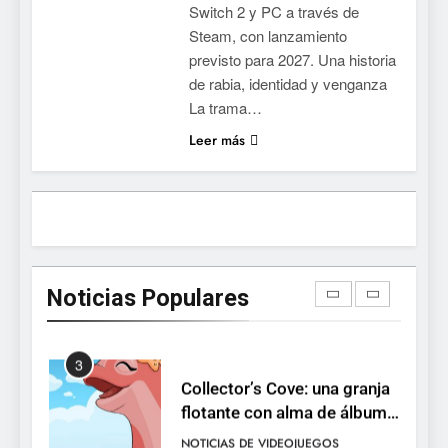
Switch 2 y PC a través de
devuelve el espectáculo de
Steam, con lanzamiento
la conducción acrobática a
NOTICIAS DE VIDEOJUEGOS
previsto para 2027. Una historia
PS5, Xbox Series X|S y PC
de rabia, identidad y venganza
1
La trama…
Ragnarok Origin: Classic ya
Leer más
está disponible, y es el único
RO F2P-friendly de la saga
NOTICIAS DE VIDEOJUEGOS
2
Humble Choice de julio
2026: Sea of Stars, TUNIC y
Noticias Populares
Neon White en el mismo
NOTICIAS DE VIDEOJUEGOS
pack
3
Collector’s Cove: una granja
flotante con alma de álbum
de cromos
NOTICIAS DE VIDEOJUEGOS