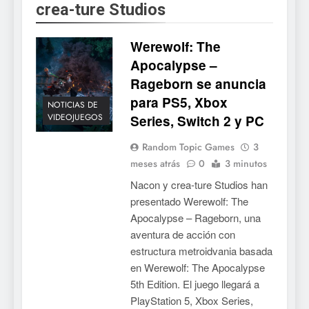
crea-ture Studios
5
Mistbound: Guild Wars
Werewolf: The
tendrá su primer CCG digital
para PC y móviles
Apocalypse –
NOTICIAS DE VIDEOJUEGOS
Rageborn se anuncia
para PS5, Xbox
6
NOTICIAS DE
VIDEOJUEGOS
Series, Switch 2 y PC
Onimusha: Way of the Sword
ya tiene fecha: Capcom
Random Topic Games
3
lanza demo gratuita y abre
NOTICIAS DE VIDEOJUEGOS
meses atrás
0
3 minutos
reservas
Nacon y crea-ture Studios han
7
presentado Werewolf: The
No Rest for the Wicked
Apocalypse – Rageborn, una
confirma su versión 1.0 para
aventura de acción con
octubre en PS5 y PC
NOTICIAS DE VIDEOJUEGOS
estructura metroidvania basada
en Werewolf: The Apocalypse
8
5th Edition. El juego llegará a
PlayStation 5, Xbox Series,
Stuntman: Hollywood