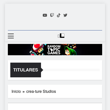
Saltar
al
contenido
Random
Descubre Tu Siguiente
Topic
Videojuego Favorito
Games
TITULARES
Inicio
crea-ture Studios