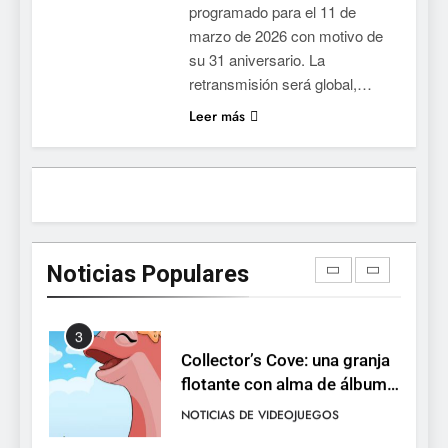
programado para el 11 de
la conducción acrobática a
NOTICIAS DE VIDEOJUEGOS
marzo de 2026 con motivo de
PS5, Xbox Series X|S y PC
su 31 aniversario. La
1
retransmisión será global,…
Ragnarok Origin: Classic ya
Leer más
está disponible, y es el único
RO F2P-friendly de la saga
NOTICIAS DE VIDEOJUEGOS
2
Humble Choice de julio
2026: Sea of Stars, TUNIC y
Noticias Populares
Neon White en el mismo
NOTICIAS DE VIDEOJUEGOS
pack
3
Collector’s Cove: una granja
flotante con alma de álbum
de cromos
NOTICIAS DE VIDEOJUEGOS