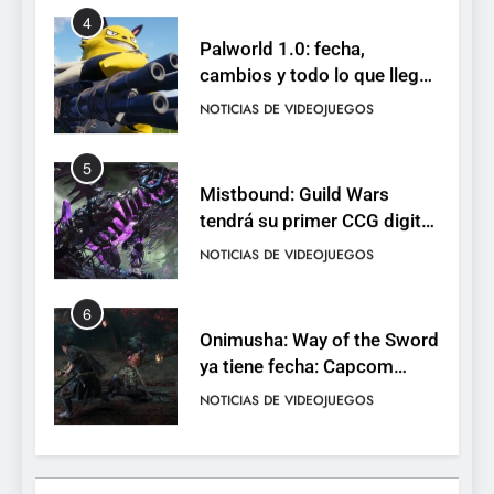
4
Palworld 1.0: fecha,
cambios y todo lo que llega
con el lanzamiento
NOTICIAS DE VIDEOJUEGOS
completo
5
Mistbound: Guild Wars
tendrá su primer CCG digital
para PC y móviles
NOTICIAS DE VIDEOJUEGOS
6
Onimusha: Way of the Sword
ya tiene fecha: Capcom
lanza demo gratuita y abre
NOTICIAS DE VIDEOJUEGOS
reservas
7
No Rest for the Wicked