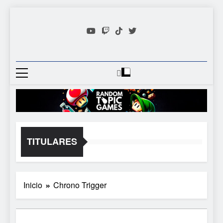
Saltar
al
contenido
Random
Descubre Tu Siguiente
Topic
Videojuego Favorito
Games
TITULARES
Inicio
Chrono Trigger
5