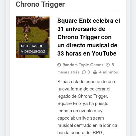
Chrono Trigger
Mistbound: Guild Wars
tendrá su primer CCG digital
Square Enix celebra el
para PC y móviles
NOTICIAS DE VIDEOJUEGOS
31 aniversario de
Chrono Trigger con
6
un directo musical de
Onimusha: Way of the Sword
NOTICIAS DE
VIDEOJUEGOS
33 horas en YouTube
ya tiene fecha: Capcom
lanza demo gratuita y abre
NOTICIAS DE VIDEOJUEGOS
Random Topic Games
5
reservas
meses atrás
0
4 minutos
7
Si has estado esperando una
No Rest for the Wicked
nueva forma de celebrar el
confirma su versión 1.0 para
legado de Chrono Trigger,
octubre en PS5 y PC
NOTICIAS DE VIDEOJUEGOS
Square Enix ya ha puesto
fecha a un evento muy
8
especial: un live stream
musical centrado en la icónica
Stuntman: Hollywood
banda sonora del RPG,
devuelve el espectáculo de