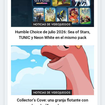
pack
3
Collector’s Cove: una granja
flotante con alma de álbum
NOTICIAS DE VIDEOJUEGOS
de cromos
NOTICIAS DE VIDEOJUEGOS
Humble Choice de julio 2026: Sea of Stars,
TUNIC y Neon White en el mismo pack
4
Palworld 1.0: fecha,
cambios y todo lo que llega
con el lanzamiento
NOTICIAS DE VIDEOJUEGOS
completo
5
Mistbound: Guild Wars
tendrá su primer CCG digital
para PC y móviles
NOTICIAS DE VIDEOJUEGOS
NOTICIAS DE VIDEOJUEGOS
Collector’s Cove: una granja flotante con
6