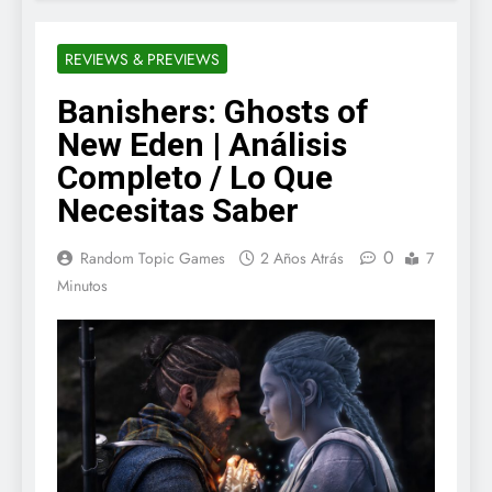
REVIEWS & PREVIEWS
Banishers: Ghosts of
New Eden | Análisis
Completo / Lo Que
Necesitas Saber
0
Random Topic Games
2 Años Atrás
7
Minutos