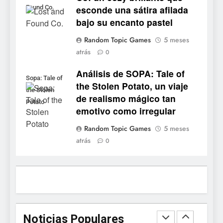
esconde una sátira afilada
Found Co.
confirma su versión 1.0 para
bajo su encanto pastel
octubre en PS5 y PC
NOTICIAS DE VIDEOJUEGOS
Random Topic Games
5 meses
atrás
8
0
Stuntman: Hollywood
Análisis de SOPA: Tale of
devuelve el espectáculo de
Sopa: Tale of
the Stolen Potato, un viaje
la conducción acrobática a
the Stolen
NOTICIAS DE VIDEOJUEGOS
de realismo mágico tan
PS5, Xbox Series X|S y PC
Potato
emotivo como irregular
1
Random Topic Games
5 meses
Ragnarok Origin: Classic ya
atrás
0
está disponible, y es el único
RO F2P-friendly de la saga
NOTICIAS DE VIDEOJUEGOS
2
Humble Choice de julio
2026: Sea of Stars, TUNIC y
Noticias Populares
Neon White en el mismo