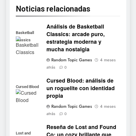
Noticias relacionadas
Análisis de Basketball
Classics: arcade puro,
Basketball
estrategia moderna y
Classics
5
mucha nostalgia
Mistbound: Guild Wars
Random Topic Games
4 meses
tendrá su primer CCG digital
atrás
0
para PC y móviles
NOTICIAS DE VIDEOJUEGOS
Cursed Blood: análisis de
un roguelite con identidad
Cursed Blood
6
propia
Onimusha: Way of the Sword
ya tiene fecha: Capcom
Random Topic Games
4 meses
lanza demo gratuita y abre
NOTICIAS DE VIDEOJUEGOS
atrás
0
reservas
Reseña de Lost and Found
7
Co: un cozy brillante que
Lost and
No Rest for the Wicked