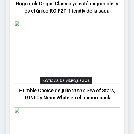
Ragnarok Origin: Classic ya está disponible, y
RO F2P-friendly de la saga
NOTICIAS DE VIDEOJUEGOS
es el único RO F2P-friendly de la saga
2
Humble Choice de julio
2026: Sea of Stars, TUNIC y
Neon White en el mismo
NOTICIAS DE VIDEOJUEGOS
pack
3
Collector’s Cove: una granja
flotante con alma de álbum
NOTICIAS DE VIDEOJUEGOS
de cromos
NOTICIAS DE VIDEOJUEGOS
Humble Choice de julio 2026: Sea of Stars,
TUNIC y Neon White en el mismo pack
4
Palworld 1.0: fecha,
cambios y todo lo que llega
con el lanzamiento
NOTICIAS DE VIDEOJUEGOS
completo