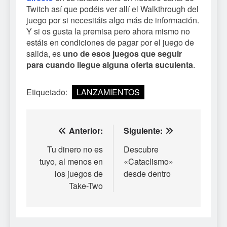
Twitch así que podéis ver allí el Walkthrough del
juego por si necesitáis algo más de información.
Y si os gusta la premisa pero ahora mismo no
estáis en condiciones de pagar por el juego de
salida, es
uno de esos juegos que seguir
para cuando llegue alguna oferta suculenta
.
Etiquetado:
LANZAMIENTOS
Navegación
Anterior:
Siguiente:
de
Tu dinero no es
Descubre
tuyo, al menos en
«Cataclismo»
entradas
los juegos de
desde dentro
Take-Two