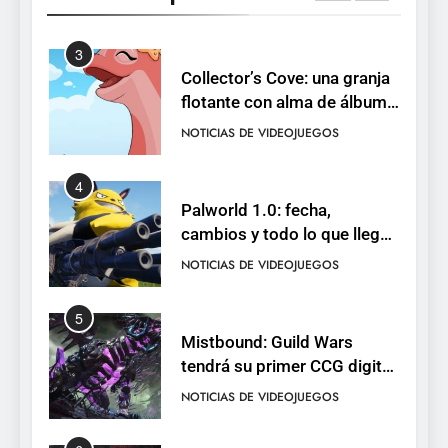
NOTICIAS DE VIDEOJUEGOS
pack
3
Collector’s Cove: una granja
flotante con alma de álbum
de cromos
NOTICIAS DE VIDEOJUEGOS
4
Palworld 1.0: fecha,
cambios y todo lo que llega
con el lanzamiento
NOTICIAS DE VIDEOJUEGOS
completo
5
Mistbound: Guild Wars
tendrá su primer CCG digital
para PC y móviles
NOTICIAS DE VIDEOJUEGOS