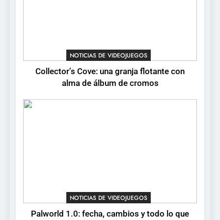
5
Mistbound: Guild Wars
tendrá su primer CCG digital
para PC y móviles
NOTICIAS DE VIDEOJUEGOS
NOTICIAS DE VIDEOJUEGOS
Collector’s Cove: una granja flotante con
6
alma de álbum de cromos
Onimusha: Way of the Sword
ya tiene fecha: Capcom
lanza demo gratuita y abre
NOTICIAS DE VIDEOJUEGOS
reservas
7
No Rest for the Wicked
confirma su versión 1.0 para
octubre en PS5 y PC
NOTICIAS DE VIDEOJUEGOS
NOTICIAS DE VIDEOJUEGOS
8
Palworld 1.0: fecha, cambios y todo lo que