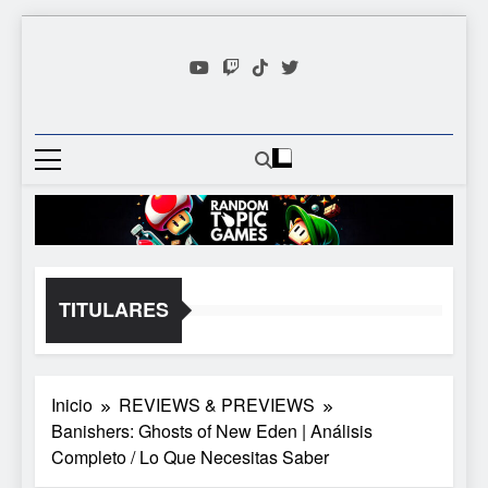
Saltar
al
contenido
Random
Descubre Tu Siguiente
Topic
Videojuego Favorito
Games
TITULARES
Inicio
REVIEWS & PREVIEWS
Banishers: Ghosts of New Eden | Análisis
Completo / Lo Que Necesitas Saber