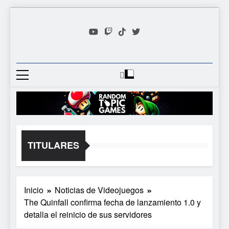
Saltar
al
contenido
Random
Descubre Tu Siguiente
Topic
Videojuego Favorito
Games
TITULARES
Inicio
Noticias de Videojuegos
The Quinfall confirma fecha de lanzamiento 1.0 y
detalla el reinicio de sus servidores