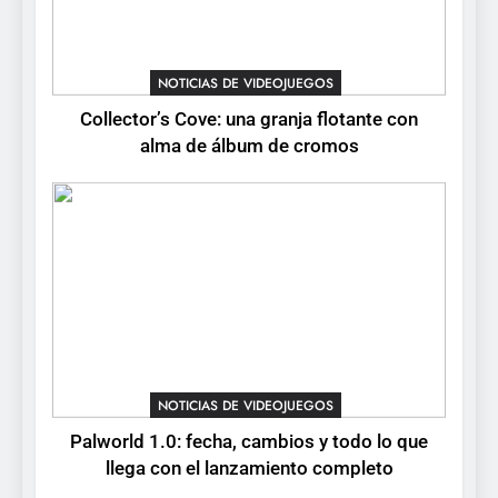
Mistbound: Guild Wars
tendrá su primer CCG digital
para PC y móviles
NOTICIAS DE VIDEOJUEGOS
NOTICIAS DE VIDEOJUEGOS
Collector’s Cove: una granja flotante con
6
alma de álbum de cromos
Onimusha: Way of the Sword
ya tiene fecha: Capcom
lanza demo gratuita y abre
NOTICIAS DE VIDEOJUEGOS
reservas
7
No Rest for the Wicked
confirma su versión 1.0 para
octubre en PS5 y PC
NOTICIAS DE VIDEOJUEGOS
NOTICIAS DE VIDEOJUEGOS
8
Palworld 1.0: fecha, cambios y todo lo que
Stuntman: Hollywood
llega con el lanzamiento completo
devuelve el espectáculo de