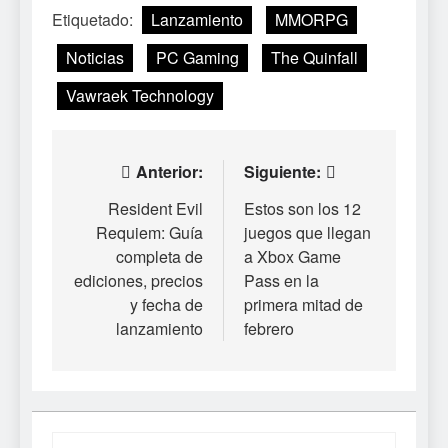
Etiquetado:
Lanzamiento
MMORPG
Noticias
PC Gaming
The Quinfall
Vawraek Technology
Navegación
Anterior:
Siguiente:
de
Resident Evil
Estos son los 12
Requiem: Guía
juegos que llegan
entradas
completa de
a Xbox Game
ediciones, precios
Pass en la
y fecha de
primera mitad de
lanzamiento
febrero