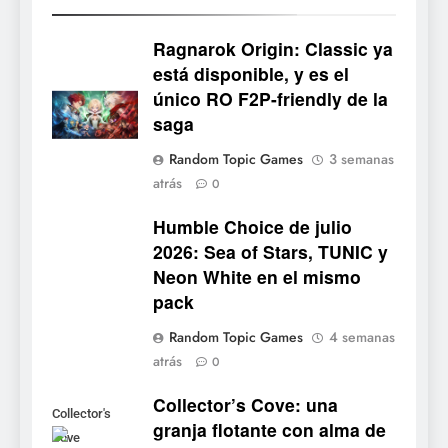
Ragnarok Origin: Classic ya
está disponible, y es el
único RO F2P-friendly de la
5
saga
Mistbound: Guild Wars
Random Topic Games
3 semanas
tendrá su primer CCG digital
atrás
0
para PC y móviles
NOTICIAS DE VIDEOJUEGOS
Humble Choice de julio
2026: Sea of Stars, TUNIC y
6
Neon White en el mismo
Onimusha: Way of the Sword
pack
ya tiene fecha: Capcom
lanza demo gratuita y abre
NOTICIAS DE VIDEOJUEGOS
Random Topic Games
4 semanas
reservas
atrás
0
7
Collector’s Cove: una
No Rest for the Wicked
Collector's
granja flotante con alma de
confirma su versión 1.0 para
Cove