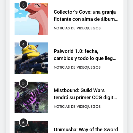
3
Collector’s Cove: una granja
flotante con alma de álbum
de cromos
NOTICIAS DE VIDEOJUEGOS
4
Palworld 1.0: fecha,
cambios y todo lo que llega
con el lanzamiento
NOTICIAS DE VIDEOJUEGOS
completo
5
Mistbound: Guild Wars
tendrá su primer CCG digital
para PC y móviles
NOTICIAS DE VIDEOJUEGOS
6
Onimusha: Way of the Sword