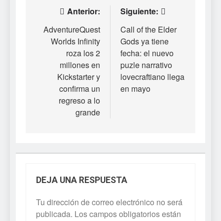
Navegación
Anterior:
Siguiente:
de
AdventureQuest
Call of the Elder
Worlds Infinity
Gods ya tiene
entradas
roza los 2
fecha: el nuevo
millones en
puzle narrativo
Kickstarter y
lovecraftiano llega
confirma un
en mayo
regreso a lo
grande
DEJA UNA RESPUESTA
Tu dirección de correo electrónico no será
publicada.
Los campos obligatorios están