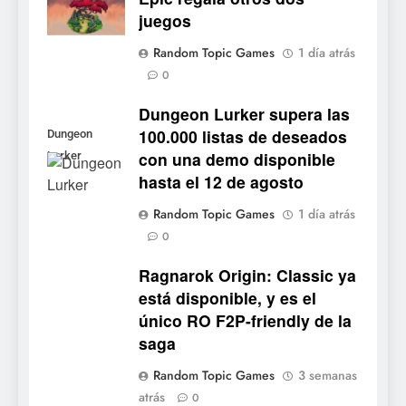
juegos
5
Random Topic Games
1 día atrás
Collector’s Cove: una granja
0
flotante con alma de álbum
de cromos
Dungeon Lurker supera las
NOTICIAS DE VIDEOJUEGOS
100.000 listas de deseados
Dungeon
con una demo disponible
Lurker
6
hasta el 12 de agosto
Palworld 1.0: fecha,
cambios y todo lo que llega
Random Topic Games
1 día atrás
con el lanzamiento
NOTICIAS DE VIDEOJUEGOS
0
completo
Ragnarok Origin: Classic ya
7
está disponible, y es el
Mistbound: Guild Wars
único RO F2P-friendly de la
tendrá su primer CCG digital
saga
para PC y móviles
NOTICIAS DE VIDEOJUEGOS
Random Topic Games
3 semanas
atrás
8
0