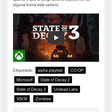
alguna forma este verano.
Play
Etiquetado:
alpha playtest
CO-OP
Microsoft
State of Decay 2
State of Decay 3
Undead Labs
XBOX
Zombies