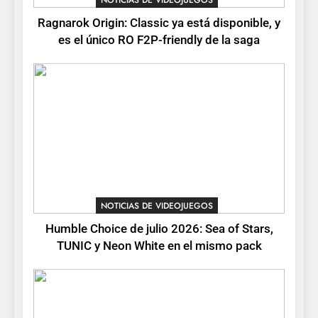
Ragnarok Origin: Classic ya está disponible, y
6
es el único RO F2P-friendly de la saga
Palworld 1.0: fecha,
cambios y todo lo que llega
con el lanzamiento
NOTICIAS DE VIDEOJUEGOS
completo
7
Mistbound: Guild Wars
tendrá su primer CCG digital
para PC y móviles
NOTICIAS DE VIDEOJUEGOS
NOTICIAS DE VIDEOJUEGOS
8
Humble Choice de julio 2026: Sea of Stars,
Onimusha: Way of the Sword
TUNIC y Neon White en el mismo pack
ya tiene fecha: Capcom
lanza demo gratuita y abre
NOTICIAS DE VIDEOJUEGOS
reservas