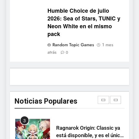
Onimusha: Way of the Sword
Humble Choice de julio
ya tiene fecha: Capcom
2026: Sea of Stars, TUNIC y
lanza demo gratuita y abre
NOTICIAS DE VIDEOJUEGOS
Neon White en el mismo
reservas
pack
1
Random Topic Games
1 mes
Moonlighter está gratis en
atrás
0
Steam por tiempo limitado y
Epic regala otros dos juegos
NOTICIAS DE VIDEOJUEGOS
2
Dungeon Lurker supera las
100.000 listas de deseados
Noticias Populares
con una demo disponible
NOTICIAS DE VIDEOJUEGOS
hasta el 12 de agosto
3
Ragnarok Origin: Classic ya
está disponible, y es el único