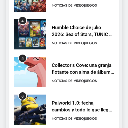
RO F2P-friendly de la saga
NOTICIAS DE VIDEOJUEGOS
4
Humble Choice de julio
2026: Sea of Stars, TUNIC y
Neon White en el mismo
NOTICIAS DE VIDEOJUEGOS
pack
5
Collector’s Cove: una granja
flotante con alma de álbum
de cromos
NOTICIAS DE VIDEOJUEGOS
6
Palworld 1.0: fecha,
cambios y todo lo que llega
con el lanzamiento
NOTICIAS DE VIDEOJUEGOS
completo