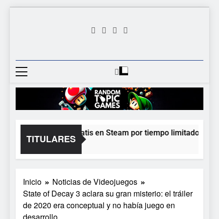
Saltar
al
contenido
Random
Descubre Tu Siguiente
Topic
Videojuego Favorito
Games
Moonlighter está gratis en Steam por tiempo limitado y Epic 
TITULARES
1 Día Atrás
Inicio
Noticias de Videojuegos
State of Decay 3 aclara su gran misterio: el tráiler
de 2020 era conceptual y no había juego en
desarrollo