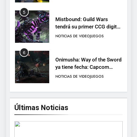
completo
5
Mistbound: Guild Wars
tendrá su primer CCG digital
para PC y móviles
NOTICIAS DE VIDEOJUEGOS
6
Onimusha: Way of the Sword
ya tiene fecha: Capcom
lanza demo gratuita y abre
NOTICIAS DE VIDEOJUEGOS
reservas
7
No Rest for the Wicked
Últimas Noticias
confirma su versión 1.0 para
octubre en PS5 y PC
NOTICIAS DE VIDEOJUEGOS
8