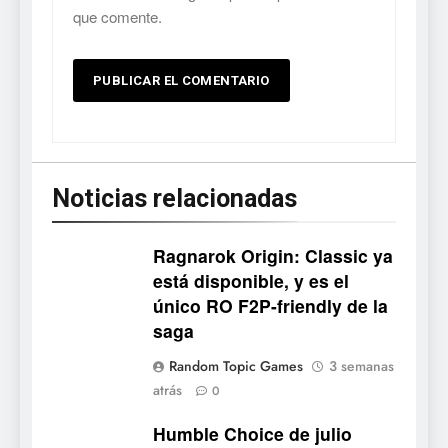
que comente.
Noticias relacionadas
Ragnarok Origin: Classic ya
está disponible, y es el
único RO F2P-friendly de la
5
saga
Mistbound: Guild Wars
Random Topic Games
3 semanas
tendrá su primer CCG digital
atrás
0
para PC y móviles
NOTICIAS DE VIDEOJUEGOS
Humble Choice de julio