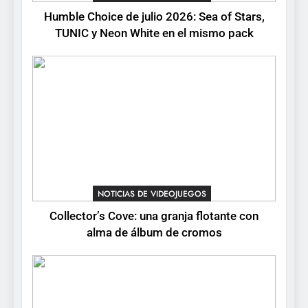
de cromos
NOTICIAS DE VIDEOJUEGOS
Humble Choice de julio 2026: Sea of Stars,
TUNIC y Neon White en el mismo pack
4
Palworld 1.0: fecha,
cambios y todo lo que llega
con el lanzamiento
NOTICIAS DE VIDEOJUEGOS
completo
5
Mistbound: Guild Wars
tendrá su primer CCG digital
para PC y móviles
NOTICIAS DE VIDEOJUEGOS
NOTICIAS DE VIDEOJUEGOS
Collector’s Cove: una granja flotante con
6
alma de álbum de cromos
Onimusha: Way of the Sword
ya tiene fecha: Capcom
lanza demo gratuita y abre
NOTICIAS DE VIDEOJUEGOS
reservas