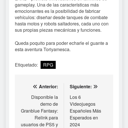
gameplay. Una de las características más
emocionantes es la posibilidad de fabricar
vehículos: diseñar desde tanques de combate
hasta motos y robots saltadores, cada uno con
sus propias piezas mecánicas y funciones.
Queda poquito para poder echarle el guante a
esta aventura Toriyamesca.
Etiquetado:
RPG
Navegación
Anterior:
Siguiente:
de
Disponible la
Los 6
demo de
Videojuegos
entradas
Granblue Fantasy:
Españoles Más
Relink para
Esperados en
usuarios de PS5 y
2024