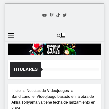
Saltar
al
contenido
Random
Descubre Tu Siguiente
Topic
Videojuego Favorito
Games
TITULARES
Inicio
Noticias de Videojuegos
Sand Land, el Videojuego basado en la obra de
Akira Toriyama ya tiene fecha de lanzamiento en
2024