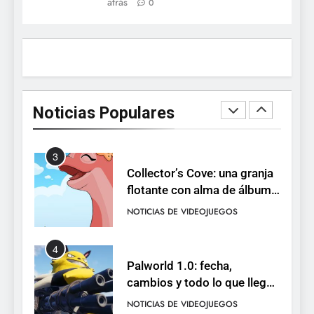
atrás
0
está disponible, y es el único
RO F2P-friendly de la saga
NOTICIAS DE VIDEOJUEGOS
2
Humble Choice de julio
2026: Sea of Stars, TUNIC y
Noticias Populares
Neon White en el mismo
NOTICIAS DE VIDEOJUEGOS
pack
3
Collector’s Cove: una granja
flotante con alma de álbum
de cromos
NOTICIAS DE VIDEOJUEGOS
4
Palworld 1.0: fecha,
cambios y todo lo que llega
con el lanzamiento
NOTICIAS DE VIDEOJUEGOS