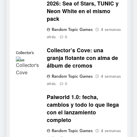
2026: Sea of Stars, TUNIC y
6
Neon White en el mismo
Onimusha: Way of the Sword
pack
ya tiene fecha: Capcom
lanza demo gratuita y abre
NOTICIAS DE VIDEOJUEGOS
Random Topic Games
4 semanas
reservas
atrás
0
7
Collector’s Cove: una
No Rest for the Wicked
Collector's
granja flotante con alma de
confirma su versión 1.0 para
Cove
álbum de cromos
octubre en PS5 y PC
NOTICIAS DE VIDEOJUEGOS
Random Topic Games
4 semanas
atrás
8
0
Stuntman: Hollywood
Palworld 1.0: fecha,
devuelve el espectáculo de
cambios y todo lo que llega
la conducción acrobática a
NOTICIAS DE VIDEOJUEGOS
con el lanzamiento
PS5, Xbox Series X|S y PC
completo
1
Random Topic Games
4 semanas
Ragnarok Origin: Classic ya