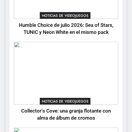
Collector’s Cove: una granja
flotante con alma de álbum
NOTICIAS DE VIDEOJUEGOS
de cromos
NOTICIAS DE VIDEOJUEGOS
Humble Choice de julio 2026: Sea of Stars,
TUNIC y Neon White en el mismo pack
4
Palworld 1.0: fecha,
cambios y todo lo que llega
con el lanzamiento
NOTICIAS DE VIDEOJUEGOS
completo
5
Mistbound: Guild Wars
tendrá su primer CCG digital
para PC y móviles
NOTICIAS DE VIDEOJUEGOS
NOTICIAS DE VIDEOJUEGOS
Collector’s Cove: una granja flotante con
6
alma de álbum de cromos
Onimusha: Way of the Sword
ya tiene fecha: Capcom