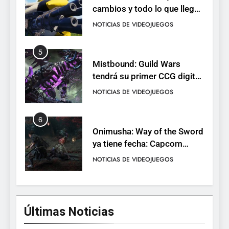
cambios y todo lo que llega
con el lanzamiento
NOTICIAS DE VIDEOJUEGOS
completo
5
Mistbound: Guild Wars
tendrá su primer CCG digital
para PC y móviles
NOTICIAS DE VIDEOJUEGOS
6
Onimusha: Way of the Sword
ya tiene fecha: Capcom
lanza demo gratuita y abre
NOTICIAS DE VIDEOJUEGOS
reservas
7
No Rest for the Wicked
Últimas Noticias
confirma su versión 1.0 para
octubre en PS5 y PC
NOTICIAS DE VIDEOJUEGOS