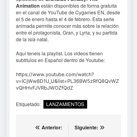
Animation
están disponibles de forma gratuita
en el canal de YouTube de Cygames EN, desde
el 5 de enero hasta el 4 de febrero. Esta serie
animada permite conocer más sobre la relación
entre el protagonista, Gran, y Lyria, y su partida
de la isla natal.
Aquí teneis la playlist. Los videos tienen
subtitulos en Español dentro de Youtube:
https://www.youtube.com/watch?
v=ICjWw8D1U_U&list=PL36BW5zRfQ8QvWZ
vQHHvFJVRbJWOZfQdZ
Etiquetado:
LANZAMIENTOS
Navegación
Anterior:
Siguiente: