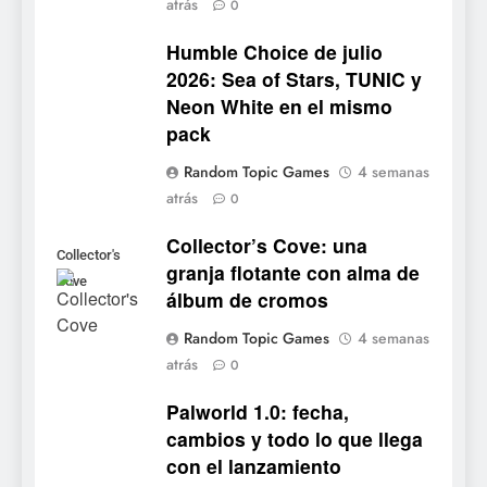
atrás
0
para PC y móviles
NOTICIAS DE VIDEOJUEGOS
Humble Choice de julio
2026: Sea of Stars, TUNIC y
6
Neon White en el mismo
Onimusha: Way of the Sword
pack
ya tiene fecha: Capcom
lanza demo gratuita y abre
NOTICIAS DE VIDEOJUEGOS
Random Topic Games
4 semanas
reservas
atrás
0
7
Collector’s Cove: una
No Rest for the Wicked
Collector's
granja flotante con alma de
confirma su versión 1.0 para
Cove
álbum de cromos
octubre en PS5 y PC
NOTICIAS DE VIDEOJUEGOS
Random Topic Games
4 semanas
atrás
8
0
Stuntman: Hollywood
Palworld 1.0: fecha,
devuelve el espectáculo de
cambios y todo lo que llega
la conducción acrobática a
NOTICIAS DE VIDEOJUEGOS
con el lanzamiento
PS5, Xbox Series X|S y PC