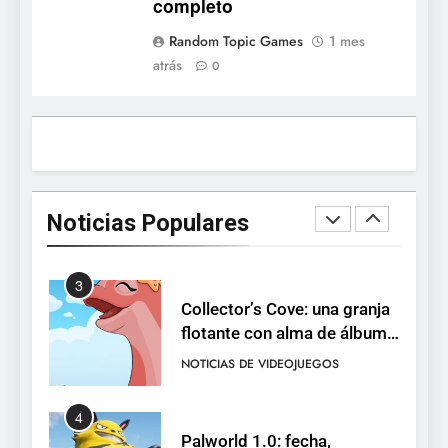
completo
1
Random Topic Games
1 mes
Ragnarok Origin: Classic ya
atrás
0
está disponible, y es el único
RO F2P-friendly de la saga
NOTICIAS DE VIDEOJUEGOS
2
Humble Choice de julio
2026: Sea of Stars, TUNIC y
Noticias Populares
Neon White en el mismo
NOTICIAS DE VIDEOJUEGOS
pack
3
Collector’s Cove: una granja
flotante con alma de álbum
de cromos
NOTICIAS DE VIDEOJUEGOS
4
Palworld 1.0: fecha,