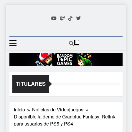
Saltar
al
contenido
Random
Descubre Tu Siguiente
Topic
Videojuego Favorito
Games
TITULARES
Inicio
Noticias de Videojuegos
Disponible la demo de Granblue Fantasy: Relink
para usuarios de PS5 y PS4