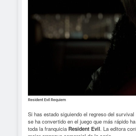
Resident Evil Requiem
Si has estado siguiendo el regreso del survival
se ha convertido en el juego que más rápido h
toda la franquicia
. La editora co
Resident Evil
mejor arranque comercial de la serie.