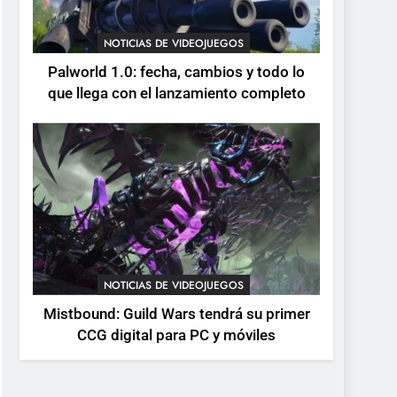
devuelve el espectáculo
de la conducción
NOTICIAS DE VIDEOJUEGOS
NOTICIAS DE VIDEOJUEGOS
acrobática a PS5, Xbox
Palworld 1.0: fecha, cambios y todo lo
Series X|S y PC
que llega con el lanzamiento completo
NOTICIAS DE VIDEOJUEGOS
Mistbound: Guild Wars tendrá su primer
CCG digital para PC y móviles