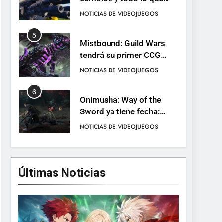
llega con el lanzamiento
NOTICIAS DE VIDEOJUEGOS
completo
5
Mistbound: Guild Wars
tendrá su primer CCG
digital para PC y móviles
NOTICIAS DE VIDEOJUEGOS
6
Onimusha: Way of the
Sword ya tiene fecha:
Capcom lanza demo
NOTICIAS DE VIDEOJUEGOS
gratuita y abre reservas
7
No Rest for the Wicked
confirma su versión 1.0
Últimas Noticias
para octubre en PS5 y PC
NOTICIAS DE VIDEOJUEGOS
8
Stuntman: Hollywood