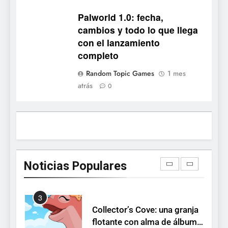
Stuntman: Hollywood
Palworld 1.0: fecha,
devuelve el espectáculo de
cambios y todo lo que llega
la conducción acrobática a
NOTICIAS DE VIDEOJUEGOS
con el lanzamiento
PS5, Xbox Series X|S y PC
completo
1
Random Topic Games
1 mes
Ragnarok Origin: Classic ya
atrás
0
está disponible, y es el único
RO F2P-friendly de la saga
NOTICIAS DE VIDEOJUEGOS
2
Humble Choice de julio
2026: Sea of Stars, TUNIC y
Noticias Populares
Neon White en el mismo
NOTICIAS DE VIDEOJUEGOS
pack
3
Collector’s Cove: una granja
flotante con alma de álbum