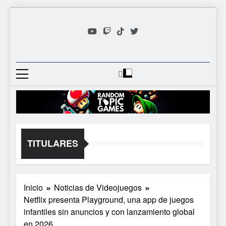
Saltar
al
contenido
Random
Descubre Tu Siguiente
Topic
Videojuego Favorito
Games
TITULARES
Inicio
Noticias de Videojuegos
Netflix presenta Playground, una app de juegos
infantiles sin anuncios y con lanzamiento global
en 2026