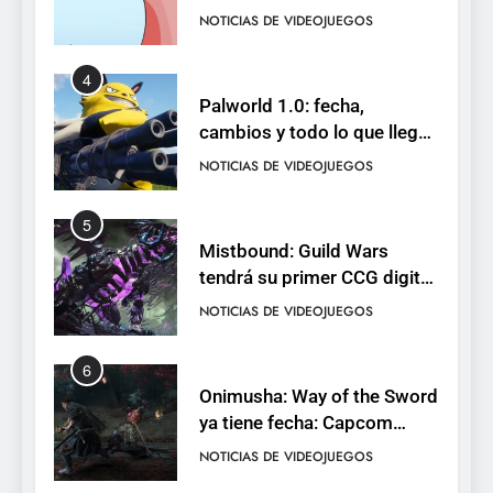
de cromos
NOTICIAS DE VIDEOJUEGOS
4
Palworld 1.0: fecha,
cambios y todo lo que llega
con el lanzamiento
NOTICIAS DE VIDEOJUEGOS
completo
5
Mistbound: Guild Wars
tendrá su primer CCG digital
para PC y móviles
NOTICIAS DE VIDEOJUEGOS
6
Onimusha: Way of the Sword
ya tiene fecha: Capcom
lanza demo gratuita y abre
NOTICIAS DE VIDEOJUEGOS
reservas