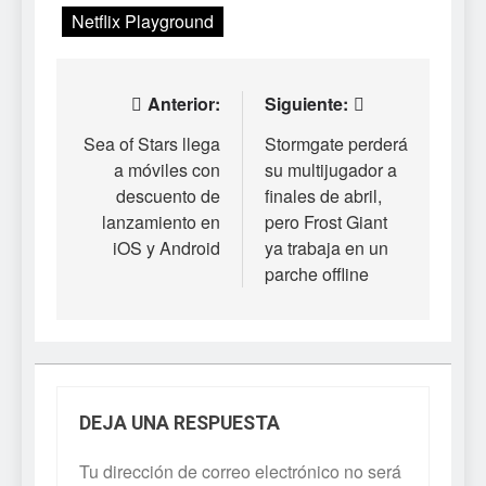
Netflix Playground
Navegación
Anterior:
Siguiente:
de
Sea of Stars llega
Stormgate perderá
a móviles con
su multijugador a
entradas
descuento de
finales de abril,
lanzamiento en
pero Frost Giant
iOS y Android
ya trabaja en un
parche offline
DEJA UNA RESPUESTA
Tu dirección de correo electrónico no será