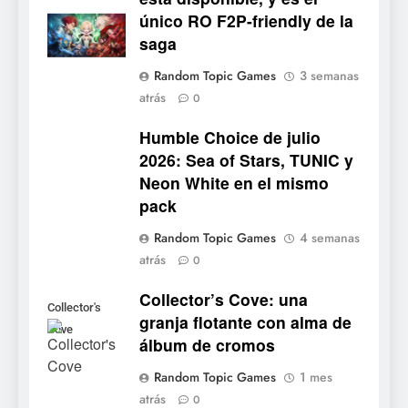
único RO F2P-friendly de la
5
saga
Mistbound: Guild Wars
Random Topic Games
3 semanas
tendrá su primer CCG digital
atrás
0
para PC y móviles
NOTICIAS DE VIDEOJUEGOS
Humble Choice de julio
2026: Sea of Stars, TUNIC y
6
Neon White en el mismo
Onimusha: Way of the Sword
pack
ya tiene fecha: Capcom
lanza demo gratuita y abre
NOTICIAS DE VIDEOJUEGOS
Random Topic Games
4 semanas
reservas
atrás
0
7
Collector’s Cove: una
No Rest for the Wicked
Collector's
granja flotante con alma de
confirma su versión 1.0 para
Cove
álbum de cromos
octubre en PS5 y PC
NOTICIAS DE VIDEOJUEGOS
Random Topic Games
1 mes
atrás
8
0