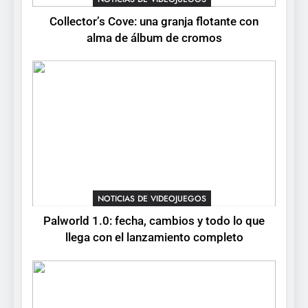
Collector’s Cove: una granja flotante con
6
alma de álbum de cromos
Onimusha: Way of the Sword
ya tiene fecha: Capcom
lanza demo gratuita y abre
NOTICIAS DE VIDEOJUEGOS
reservas
7
No Rest for the Wicked
confirma su versión 1.0 para
octubre en PS5 y PC
NOTICIAS DE VIDEOJUEGOS
NOTICIAS DE VIDEOJUEGOS
8
Palworld 1.0: fecha, cambios y todo lo que
Stuntman: Hollywood
llega con el lanzamiento completo
devuelve el espectáculo de
la conducción acrobática a
NOTICIAS DE VIDEOJUEGOS
PS5, Xbox Series X|S y PC