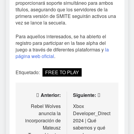
proporcionará soporte simultáneo para ambos
títulos, asegurando que los servidores de la
primera versión de SMITE seguirán activos una
vez se lance la secuela.
Para aquellos interesados, se ha abierto el
registro para participar en la fase alpha del
juego a través de diferentes plataformas y
la
página web oficial
.
Etiquetado:
FREE TO PLAY
Navegación
Anterior:
Siguiente:
de
Rebel Wolves
Xbox
anuncia la
Developer_Direct
entradas
incorporación de
2024 | Qué
Mateusz
sabemos y qué