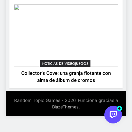
lanza demo gratuita y abre
NOTICIAS DE VIDEOJUEGOS
reservas
NOTICIAS DE VIDEOJUEGOS
Collector’s Cove: una granja flotante con
alma de álbum de cromos
Random Topic Games - 2026. Funciona gracias a
.
BlazeThemes