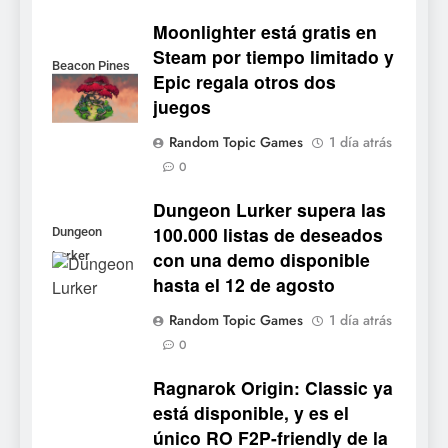
Moonlighter está gratis en
Steam por tiempo limitado y
Beacon Pines
Epic regala otros dos
juegos
5
Random Topic Games
1 día atrás
Collector’s Cove: una granja
0
flotante con alma de álbum
de cromos
Dungeon Lurker supera las
NOTICIAS DE VIDEOJUEGOS
100.000 listas de deseados
Dungeon
con una demo disponible
Lurker
6
hasta el 12 de agosto
Palworld 1.0: fecha,
cambios y todo lo que llega
Random Topic Games
1 día atrás
con el lanzamiento
NOTICIAS DE VIDEOJUEGOS
0
completo
Ragnarok Origin: Classic ya
7
está disponible, y es el
Mistbound: Guild Wars
único RO F2P-friendly de la
tendrá su primer CCG digital