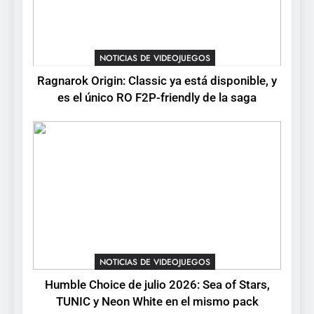
Collector’s Cove: una granja
flotante con alma de álbum
de cromos
NOTICIAS DE VIDEOJUEGOS
NOTICIAS DE VIDEOJUEGOS
Ragnarok Origin: Classic ya está disponible, y
6
es el único RO F2P-friendly de la saga
Palworld 1.0: fecha,
cambios y todo lo que llega
con el lanzamiento
NOTICIAS DE VIDEOJUEGOS
completo
7
Mistbound: Guild Wars
tendrá su primer CCG digital
para PC y móviles
NOTICIAS DE VIDEOJUEGOS
NOTICIAS DE VIDEOJUEGOS
8
Humble Choice de julio 2026: Sea of Stars,
Onimusha: Way of the Sword
TUNIC y Neon White en el mismo pack
ya tiene fecha: Capcom