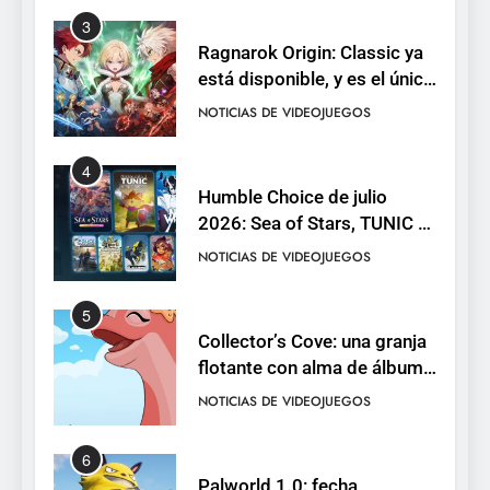
3
Ragnarok Origin: Classic ya
está disponible, y es el único
RO F2P-friendly de la saga
NOTICIAS DE VIDEOJUEGOS
4
Humble Choice de julio
2026: Sea of Stars, TUNIC y
Neon White en el mismo
NOTICIAS DE VIDEOJUEGOS
pack
5
Collector’s Cove: una granja
flotante con alma de álbum
de cromos
NOTICIAS DE VIDEOJUEGOS
6
Palworld 1.0: fecha,