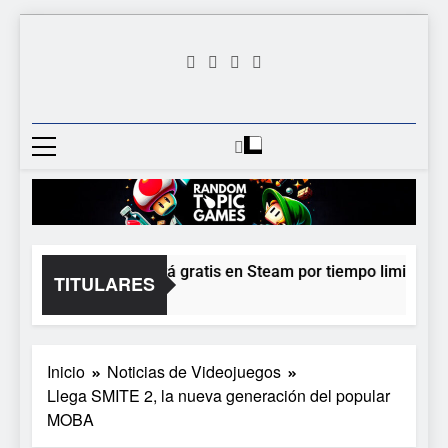
Saltar
al
contenido
Random
Descubre Tu Siguiente
Topic
Videojuego Favorito
Games
Moonlighter está gratis en Steam por tiempo limitado y E
TITULARES
1 Día Atrás
Inicio
Noticias de Videojuegos
Llega SMITE 2, la nueva generación del popular
MOBA