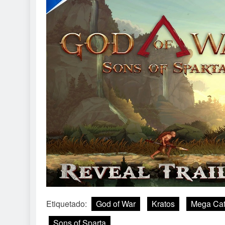
Etiquetado:
God of War
Kratos
Mega Cat
Sons of Sparta