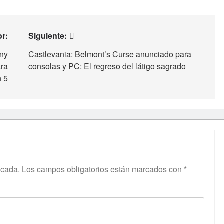
or:
Siguiente:
ony
Castlevania: Belmont’s Curse anunciado para
ara
consolas y PC: El regreso del látigo sagrado
n 5
icada.
Los campos obligatorios están marcados con
*