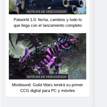
devuelve el espectáculo
de la conducción
NOTICIAS DE VIDEOJUEGOS
NOTICIAS DE VIDEOJUEGOS
acrobática a PS5, Xbox
Palworld 1.0: fecha, cambios y todo lo
Series X|S y PC
que llega con el lanzamiento completo
NOTICIAS DE VIDEOJUEGOS
Mistbound: Guild Wars tendrá su primer
CCG digital para PC y móviles