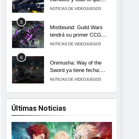
llega con el lanzamiento
NOTICIAS DE VIDEOJUEGOS
completo
5
Mistbound: Guild Wars
tendrá su primer CCG
digital para PC y móviles
NOTICIAS DE VIDEOJUEGOS
6
Onimusha: Way of the
Sword ya tiene fecha:
Capcom lanza demo
NOTICIAS DE VIDEOJUEGOS
gratuita y abre reservas
7
No Rest for the Wicked
confirma su versión 1.0
Últimas Noticias
para octubre en PS5 y PC
NOTICIAS DE VIDEOJUEGOS
8
Stuntman: Hollywood