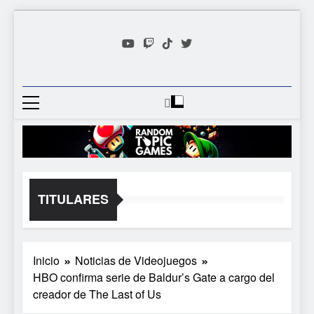
Saltar
al
contenido
Random
Descubre Tu Siguiente
Topic
Videojuego Favorito
Games
TITULARES
Inicio
Noticias de Videojuegos
HBO confirma serie de Baldur’s Gate a cargo del
creador de The Last of Us