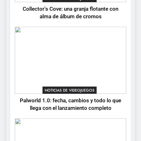
Collector’s Cove: una granja flotante con
6
alma de álbum de cromos
Onimusha: Way of the Sword
ya tiene fecha: Capcom
lanza demo gratuita y abre
NOTICIAS DE VIDEOJUEGOS
reservas
7
No Rest for the Wicked
confirma su versión 1.0 para
octubre en PS5 y PC
NOTICIAS DE VIDEOJUEGOS
NOTICIAS DE VIDEOJUEGOS
8
Palworld 1.0: fecha, cambios y todo lo que
Stuntman: Hollywood
llega con el lanzamiento completo
devuelve el espectáculo de
la conducción acrobática a
NOTICIAS DE VIDEOJUEGOS
PS5, Xbox Series X|S y PC