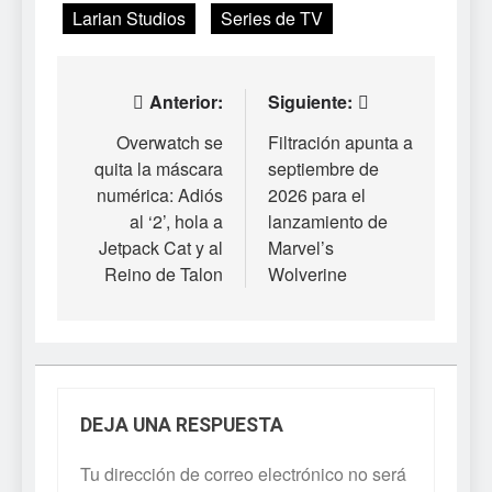
Larian Studios
Series de TV
Navegación
Anterior:
Siguiente:
de
Overwatch se
Filtración apunta a
quita la máscara
septiembre de
entradas
numérica: Adiós
2026 para el
al ‘2’, hola a
lanzamiento de
Jetpack Cat y al
Marvel’s
Reino de Talon
Wolverine
DEJA UNA RESPUESTA
Tu dirección de correo electrónico no será