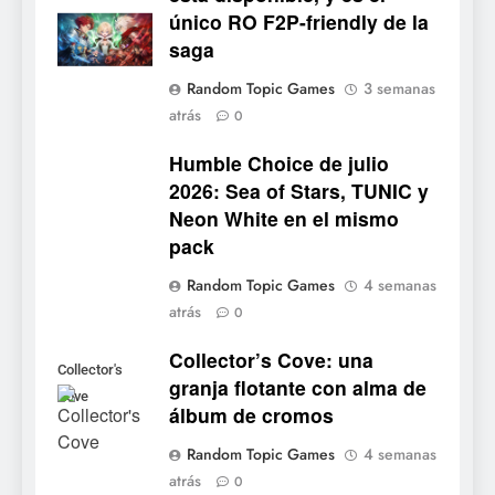
único RO F2P-friendly de la
5
saga
Mistbound: Guild Wars
Random Topic Games
3 semanas
tendrá su primer CCG digital
atrás
0
para PC y móviles
NOTICIAS DE VIDEOJUEGOS
Humble Choice de julio
2026: Sea of Stars, TUNIC y
6
Neon White en el mismo
Onimusha: Way of the Sword
pack
ya tiene fecha: Capcom
lanza demo gratuita y abre
NOTICIAS DE VIDEOJUEGOS
Random Topic Games
4 semanas
reservas
atrás
0
7
Collector’s Cove: una
No Rest for the Wicked
Collector's
granja flotante con alma de
confirma su versión 1.0 para
Cove
álbum de cromos
octubre en PS5 y PC
NOTICIAS DE VIDEOJUEGOS
Random Topic Games
4 semanas
atrás
8
0