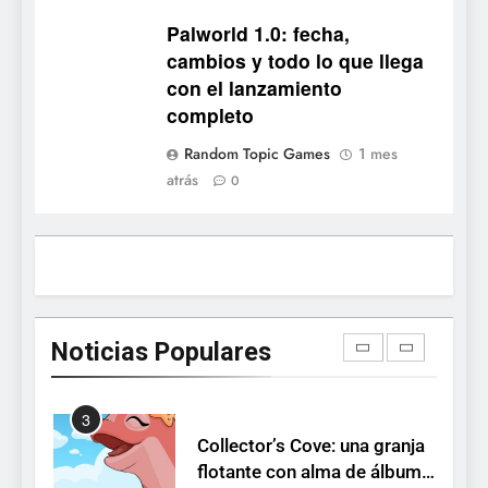
Stuntman: Hollywood
Palworld 1.0: fecha,
devuelve el espectáculo de
cambios y todo lo que llega
la conducción acrobática a
NOTICIAS DE VIDEOJUEGOS
con el lanzamiento
PS5, Xbox Series X|S y PC
completo
1
Random Topic Games
1 mes
Ragnarok Origin: Classic ya
atrás
0
está disponible, y es el único
RO F2P-friendly de la saga
NOTICIAS DE VIDEOJUEGOS
2
Humble Choice de julio
2026: Sea of Stars, TUNIC y
Noticias Populares
Neon White en el mismo
NOTICIAS DE VIDEOJUEGOS
pack
3
Collector’s Cove: una granja
flotante con alma de álbum