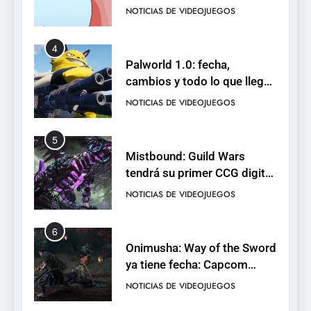
de cromos
NOTICIAS DE VIDEOJUEGOS
4
Palworld 1.0: fecha,
cambios y todo lo que llega
con el lanzamiento
NOTICIAS DE VIDEOJUEGOS
completo
5
Mistbound: Guild Wars
tendrá su primer CCG digital
para PC y móviles
NOTICIAS DE VIDEOJUEGOS
6
Onimusha: Way of the Sword
ya tiene fecha: Capcom
lanza demo gratuita y abre
NOTICIAS DE VIDEOJUEGOS
reservas