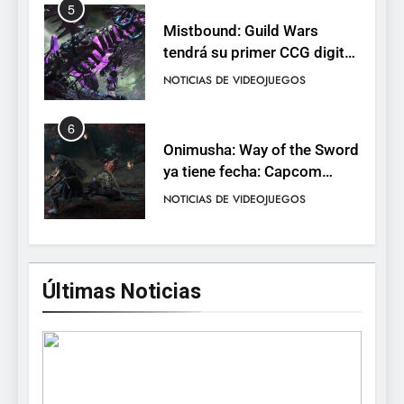
5
Mistbound: Guild Wars
tendrá su primer CCG digital
para PC y móviles
NOTICIAS DE VIDEOJUEGOS
6
Onimusha: Way of the Sword
ya tiene fecha: Capcom
lanza demo gratuita y abre
NOTICIAS DE VIDEOJUEGOS
reservas
7
No Rest for the Wicked
Últimas Noticias
confirma su versión 1.0 para
octubre en PS5 y PC
NOTICIAS DE VIDEOJUEGOS
8
Stuntman: Hollywood