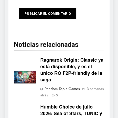
Noticias relacionadas
Ragnarok Origin: Classic ya
está disponible, y es el
único RO F2P-friendly de la
5
saga
Mistbound: Guild Wars
Random Topic Games
3 semanas
tendrá su primer CCG digital
atrás
0
para PC y móviles
NOTICIAS DE VIDEOJUEGOS
Humble Choice de julio
2026: Sea of Stars, TUNIC y
6