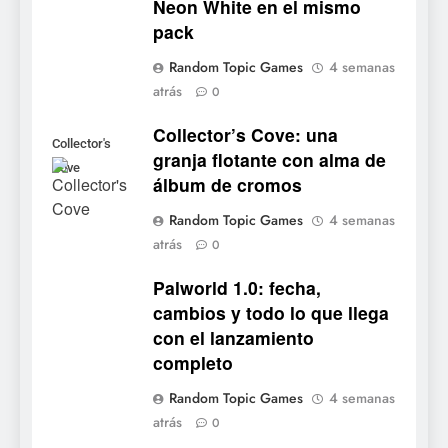
Neon White en el mismo
Onimusha: Way of the Sword
pack
ya tiene fecha: Capcom
lanza demo gratuita y abre
NOTICIAS DE VIDEOJUEGOS
Random Topic Games
4 semanas
reservas
atrás
0
7
Collector’s Cove: una
No Rest for the Wicked
Collector's
granja flotante con alma de
confirma su versión 1.0 para
Cove
álbum de cromos
octubre en PS5 y PC
NOTICIAS DE VIDEOJUEGOS
Random Topic Games
4 semanas
atrás
8
0
Stuntman: Hollywood
Palworld 1.0: fecha,
devuelve el espectáculo de
cambios y todo lo que llega
la conducción acrobática a
NOTICIAS DE VIDEOJUEGOS
con el lanzamiento
PS5, Xbox Series X|S y PC
completo
1
Random Topic Games
4 semanas
Ragnarok Origin: Classic ya
atrás
0
está disponible, y es el único