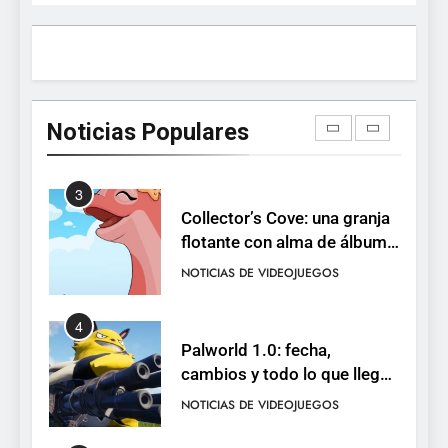
RO F2P-friendly de la saga
NOTICIAS DE VIDEOJUEGOS
2
Humble Choice de julio
2026: Sea of Stars, TUNIC y
Noticias Populares
Neon White en el mismo
NOTICIAS DE VIDEOJUEGOS
pack
3
Collector’s Cove: una granja
flotante con alma de álbum
de cromos
NOTICIAS DE VIDEOJUEGOS
4
Palworld 1.0: fecha,
cambios y todo lo que llega
con el lanzamiento
NOTICIAS DE VIDEOJUEGOS
completo