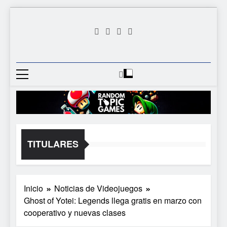
Saltar
al
contenido
Random
Descubre Tu Siguiente
Topic
Videojuego Favorito
Games
TITULARES
Inicio
Noticias de Videojuegos
Ghost of Yotei: Legends llega gratis en marzo con
cooperativo y nuevas clases