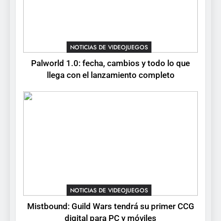
No Rest for the Wicked
confirma su versión 1.0 para
octubre en PS5 y PC
NOTICIAS DE VIDEOJUEGOS
NOTICIAS DE VIDEOJUEGOS
8
Palworld 1.0: fecha, cambios y todo lo que
Stuntman: Hollywood
llega con el lanzamiento completo
devuelve el espectáculo de
la conducción acrobática a
NOTICIAS DE VIDEOJUEGOS
PS5, Xbox Series X|S y PC
NOTICIAS DE VIDEOJUEGOS
Mistbound: Guild Wars tendrá su primer CCG
digital para PC y móviles