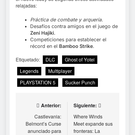
relajadas:
Práctica de combate y arquería.
Desafíos contra amigos en el juego de
Zeni Hajiki
.
Competiciones para establecer el
récord en el
Bamboo Strike
.
Etiquetado:
DLC
Ghost of Yotei
Legends
Multiplayer
PLAYSTATION 5
Sucker Punch
Navegación
Anterior:
Siguiente:
de
Castlevania:
Where Winds
Belmont’s Curse
Meet expande sus
entradas
anunciado para
fronteras: La