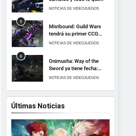
Mistbound: Guild Wars
tendrá su primer CCG
digital para PC y móviles
NOTICIAS DE VIDEOJUEGOS
6
Onimusha: Way of the
Sword ya tiene fecha:
Capcom lanza demo
NOTICIAS DE VIDEOJUEGOS
gratuita y abre reservas
7
No Rest for the Wicked
confirma su versión 1.0
para octubre en PS5 y PC
NOTICIAS DE VIDEOJUEGOS
8
Últimas Noticias
Stuntman: Hollywood
devuelve el espectáculo
de la conducción
NOTICIAS DE VIDEOJUEGOS
acrobática a PS5, Xbox